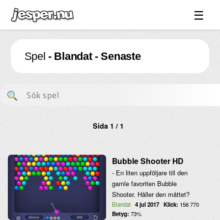
☰
Spel ↓
Spel
- Blandat - Senaste
Bilder ↓
Forum ↓
Länkar
Videos
Sida 1 / 1
Blandat ↓
Om sidan ↓
Bubble Shooter HD
- En liten uppföljare till den
gamle favoriten Bubble
Shooter. Håller den måttet?
Blandat
4 jul 2017
Klick:
156 770
Betyg:
73%