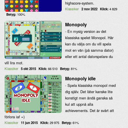
highscore-system.
Klassiker
2 nov 2022
Klick:
4 829
Betyg:
100%
Monopoly
- En mysig version av det
klassiska spelet Monopol. Här
kan du välja om du vill spela
mot en vän (på samma dator)
eller ett antal datorspelare du
vill lira mot.
Klassiker
5 okt 2015
Klick:
66 510
Betyg:
81%
Monopoly idle
- Spela klassiska monopol med
dig själv. Det låter kanske lite
konstigt men ändå ganska så
kul att uppnå alla
achievements. Det är svårt att
förlora iaf =)
Klassiker
11 jun 2015
Klick:
29 975
Betyg:
61%