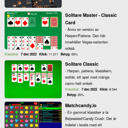
Solitare Master - Classic
Card
- Ännu en version av
Harpen/Patiens. Den här
innehåller Vegas-varianten
också.
Klassiker
7 dec 2022
Klick:
11 211
Betyg:
50%
Solitare Classic
- Harpan, patiens, klassikern,
solitär, ett spel med många
namn helt enkelt.
Klassiker
7 dec 2022
Klick:
8 044
Betyg:
20%
Matchcandy.io
- En gammal klassiker a la
Bejeweled/Candy Crush. Det är
indelat i levels med ett