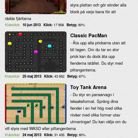
styra plattan och gör sönder alla
block på varje bana för att
rädda fjärilarna
Klassiker
10 jun 2013
Klick:
17 958
Betyg:
80%
Classic PacMan
- Äta upp alla prickarna utan att
bli tagen. Om du tar en stor
prick kan du dock äta upp
fienderna istället. Du styr med
piltangenterna.
Klassiker
25 maj 2013
Klick:
43 952
Betyg:
67%
Toy Tank Arena
- Du styr en pansarvagn i
leksaksformat. Spräng dina
fiender i en hel hög med olika
nivåer med olika former utav
utmaningar! Du kan välja om du
vill styra med WASD eller piltangenterna
Klassiker
24 maj 2013
Klick:
31 435
Betyg:
80%