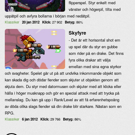
flipperspel. Styr enkelt med
vänster och högerpil, tilta med
uppåtpil och avfyra bollarna i början med nedåtpil.
Klassiker
20 jan 2012
Klick:
27 902
Betyg:
86%
Skyfyre
- Det är ett horisontal shot em
up spel där du styr en gubbe
som rider på en drake. Det finns
fyra olika drakar att välja
emellan med sina egna styrkor
och svagheter. Spelet går ut på att undvika inkommande objekt som
kan skada dig och dödar fiender som skjuter ut objekten genom att
skjuta dem. Du styr med datormusen och skjuter med att klicka eller
hålla i höger musknapp och gör en special attack med att trycka på
mellanslag. Du kan gå upp i Rank/Level av att få erfarenhetspoäng
av döda olika slags fiender så din drake blir starkare. Nästan som en
RPG.
Klassiker
6 jan 2012
Klick:
29 766
Betyg:
86%