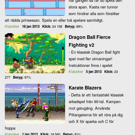
här gången så får du spela den
stora apan. Kasta ner tunnor
som hindrar alla som försöker
att rädda prinsessan. Spela en eller två spelare samtidigt.
Klassiker
18 jan 2013
Klick:
24 158
Betyg:
69%
Dragon Ball Fierce
Fighting v2
- En klassisk Dragon Ball fight
spel med fler utmaningar!
Instruktioner finns i spelet
Klassiker
5 jan 2013
Klick:
23
277
Betyg:
97%
Karate Blazers
- Detta är ett fantastiskt klassisk
arkadspel från 90-tal. Kampen
mot gatugäng. Använda
Piltangeterna för att röra på dig
och X för sparka och C för
hoppa
Klassiker
1 jan 2013
Klick:
18 560
Betyg:
81%