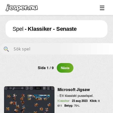
☰
Spel ↓
Spel
- Klassiker - Senaste
Bilder ↓
Forum ↓
Länkar
Videos
Blandat ↓
Sida 1 / 9
Nästa
Om sidan ↓
Microsoft Jigsaw
- Ett klassiskt pusselspel.
Klassiker
23 aug 2023
Klick:
8
611
Betyg:
75%