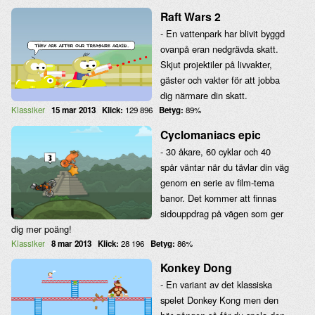
Raft Wars 2
- En vattenpark har blivit byggd
ovanpå eran nedgrävda skatt.
Skjut projektiler på livvakter,
gäster och vakter för att jobba
dig närmare din skatt.
Klassiker
15 mar 2013
Klick:
129 896
Betyg:
89%
Cyclomaniacs epic
- 30 åkare, 60 cyklar och 40
spår väntar när du tävlar din väg
genom en serie av film-tema
banor. Det kommer att finnas
sidouppdrag på vägen som ger
dig mer poäng!
Klassiker
8 mar 2013
Klick:
28 196
Betyg:
86%
Konkey Dong
- En variant av det klassiska
spelet Donkey Kong men den