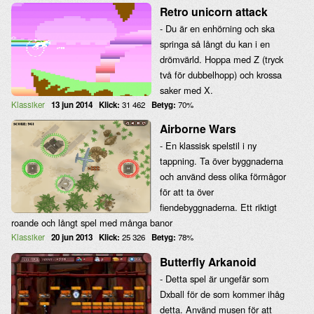
Retro unicorn attack
- Du är en enhörning och ska
springa så långt du kan i en
drömvärld. Hoppa med Z (tryck
två för dubbelhopp) och krossa
saker med X.
Klassiker
13 jun 2014
Klick:
31 462
Betyg:
70%
Airborne Wars
- En klassisk spelstil i ny
tappning. Ta över byggnaderna
och använd dess olika förmågor
för att ta över
fiendebyggnaderna. Ett riktigt
roande och långt spel med många banor
Klassiker
20 jun 2013
Klick:
25 326
Betyg:
78%
Butterfly Arkanoid
- Detta spel är ungefär som
Dxball för de som kommer ihåg
detta. Använd musen för att