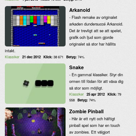
Arkanoid
- Flash remake av originalet
arkaden dundersuccé Arkanoid.
Det är trevligt att se att spelet,
grafik och ljud som gjorde
originalet så stor har hållits
intakt.
Klassiker
21 dec 2012
Klick:
38 671
Betyg:
74%
Snake
- En gammal klassiker. Styr din
ormen till födan för att växa dig
så stor som möjligt.
Klassiker
25 apr 2012
Klick:
79
558
Betyg:
74%
Zombie Pinball
- Här är ett nytt och häftigt
pinball spel som har en touch
av zombies. Ett välgjort