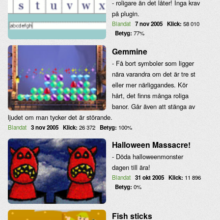
- roligare än det låter! Inga krav
på plugin.
Blandat
7 nov 2005
Klick:
58 010
Betyg:
77%
Gemmine
- Få bort symboler som ligger
nära varandra om det är tre st
eller mer närliggandes. Kör
hårt, det finns många roliga
banor. Går även att stänga av
ljudet om man tycker det är störande.
Blandat
3 nov 2005
Klick:
26 372
Betyg:
100%
Halloween Massacre!
- Döda halloweenmonster
dagen till ära!
Blandat
31 okt 2005
Klick:
11 896
Betyg:
0%
Fish sticks