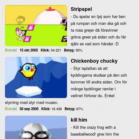
Stripspel
- Du spelar en tjej som har ben
på rumpan och man ska gå och
ta rosa grejer då försvinner
gröna greer på sidan och du får
själv se vad som händer :D
Blandat
15 okt 2005
Klick:
54 221
Betyg:
93%
Chickenboy chucky
- Styr isplattan så att
kycklingarna studsar på den och
kommer till andra sidan. Om för
många kycklingar ramlar i
vattnet förlorar du. Enkel
styrning med styr med musen.
Blandat
30 sep 2005
Klick:
16 436
Betyg:
67%
kill him
- Kill the crazy frog with a
baseballwood! give him the