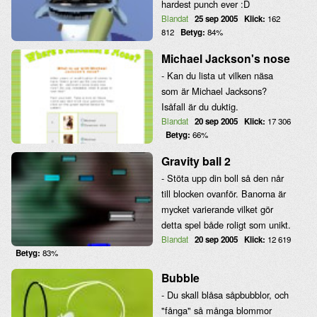
hardest punch ever :D
Blandat
25 sep 2005
Klick:
162
812
Betyg:
84%
Michael Jackson's nose
- Kan du lista ut vilken näsa
som är Michael Jacksons?
Isåfall är du duktig.
Blandat
20 sep 2005
Klick:
17 306
Betyg:
66%
Gravity ball 2
- Stöta upp din boll så den når
till blocken ovanför. Banorna är
mycket varierande vilket gör
detta spel både roligt som unikt.
Blandat
20 sep 2005
Klick:
12 619
Betyg:
83%
Bubble
- Du skall blåsa såpbubblor, och
"fånga" så många blommor