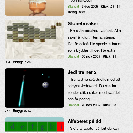
lifeonmars.com.
Blandat
7 dec 2005
Klick:
28 154
Betyg:
80%
Stonebreaker
- En skön breakout-variant. Alla
saker är gjort i temat stenar.
Det är också lite speciella banor
som kryddar till det lite extra.
Blandat
30 nov 2005
Klick:
13
994
Betyg:
75%
Jedi trainer 2
- Träna dina svärdskills med ett
schysst Jedisvärd. Du ska ha
sönder olika saker med svärdet
och få poäng.
Blandat
26 nov 2005
Klick:
60
737
Betyg:
87%
Alfabetet på tid
- Skriv alfabetet så fort du kan -