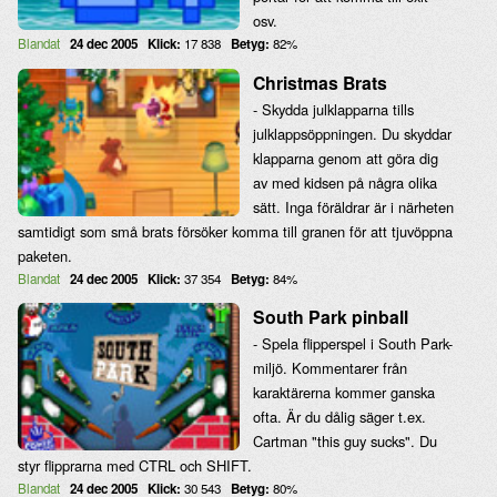
osv.
Blandat
24 dec 2005
Klick:
17 838
Betyg:
82%
Christmas Brats
- Skydda julklapparna tills
julklappsöppningen. Du skyddar
klapparna genom att göra dig
av med kidsen på några olika
sätt. Inga föräldrar är i närheten
samtidigt som små brats försöker komma till granen för att tjuvöppna
paketen.
Blandat
24 dec 2005
Klick:
37 354
Betyg:
84%
South Park pinball
- Spela flipperspel i South Park-
miljö. Kommentarer från
karaktärerna kommer ganska
ofta. Är du dålig säger t.ex.
Cartman "this guy sucks". Du
styr flipprarna med CTRL och SHIFT.
Blandat
24 dec 2005
Klick:
30 543
Betyg:
80%