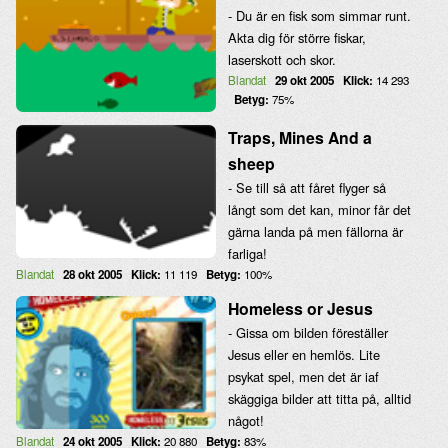
- Du är en fisk som simmar runt.
Akta dig för större fiskar,
laserskott och skor.
Blandat
29 okt 2005
Klick:
14 293
Betyg:
75%
Traps, Mines And a
sheep
- Se till så att fåret flyger så
långt som det kan, minor får det
gärna landa på men fällorna är
farliga!
Blandat
28 okt 2005
Klick:
11 119
Betyg:
100%
Homeless or Jesus
- Gissa om bilden föreställer
Jesus eller en hemlös. Lite
psykat spel, men det är iaf
skäggiga bilder att titta på, alltid
något!
Blandat
24 okt 2005
Klick:
20 880
Betyg:
83%