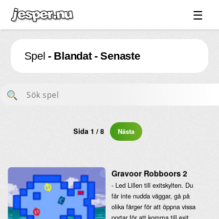
☰
Spel ↓
Spel
- Blandat - Senaste
Bilder ↓
Forum ↓
Länkar
Videos
Blandat ↓
Sida 1 / 8
Nästa
Om sidan ↓
Gravoor Robboors 2
- Led Lillen till exitskylten. Du
får inte nudda väggar, gå på
olika färger för att öppna vissa
portar för att komma till exit