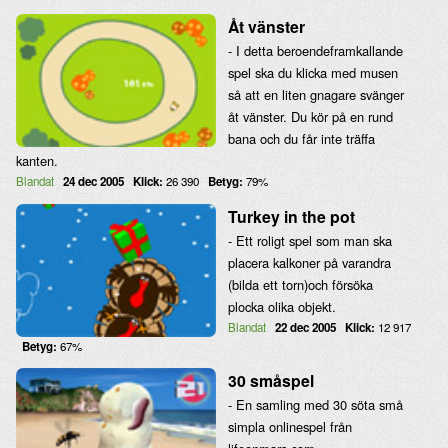
Åt vänster
- I detta beroendeframkallande
spel ska du klicka med musen
så att en liten gnagare svänger
åt vänster. Du kör på en rund
bana och du får inte träffa
kanten.
Blandat
24 dec 2005
Klick:
26 390
Betyg:
79%
Turkey in the pot
- Ett roligt spel som man ska
placera kalkoner på varandra
(bilda ett torn)och försöka
plocka olika objekt.
Blandat
22 dec 2005
Klick:
12 917
Betyg:
67%
30 småspel
- En samling med 30 söta små
simpla onlinespel från