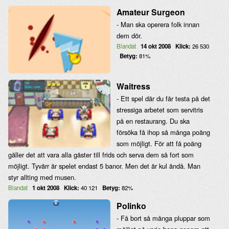
Amateur Surgeon
- Man ska operera folk innan
dem dör.
Blandat
14 okt 2008
Klick:
26 530
Betyg:
81%
Waitress
- Ett spel där du får testa på det
stressiga arbetet som servitris
på en restaurang. Du ska
försöka få ihop så många poäng
som möjligt. För att få poäng
gäller det att vara alla gäster till frids och serva dem så fort som
möjligt. Tyvärr är spelet endast 5 banor. Men det är kul ändå. Man
styr allting med musen.
Blandat
1 okt 2008
Klick:
40 121
Betyg:
82%
Polinko
- Få bort så många pluppar som