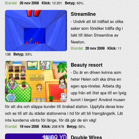
Blandat
26 nov 2008
Klick:
13 201
Betyg:
63%
Streamline
- Undvik att bli träffad av olika
saker som försöker träffa dig i
takt till låten Streamline av
Newton.
Blandat
20 nov 2008
Klick:
11
138
Betyg:
33%
Beauty resort
- Du är en driven kvinna som
heter Helen och ska driva en
egen spa-rörelse. Arbeta dig
upp från ett litet spa till en lyxig
kurort i bergen! Använd musen
för att dra och släppa kunder till önskad station. Uppfylla deras krav
och se till att du städar stationerna i tid för att bli framgångsrik. Låt
inte kunderna vänta för länge, för då går de sin väg!
Blandat
19 nov 2008
Klick:
208 978
Betyg:
92%
Double Wires