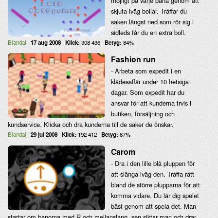
möjligt på varje bana genom att
skjuta iväg bollar. Träffar du
saken längst ned som rör sig i
sidleds får du en extra boll.
Blandat
17 aug 2008
Klick:
308 436
Betyg:
84%
Fashion run
- Arbeta som expedit i en
klädesaffär under 10 hetsiga
dagar. Som expedit har du
ansvar för att kunderna trvis i
butiken, försäljning och
kundservice. Klicka och dra kunderna till de saker de önskar.
Blandat
29 jul 2008
Klick:
192 412
Betyg:
87%
Carom
- Dra i den lille blå pluppen för
att slänga iväg den. Träffa rätt
bland de större plupparna för att
komma vidare. Du lär dig spelet
bäst genom att spela det. Man
startar om banorna med R och mellanslang, sen siktar man och drar