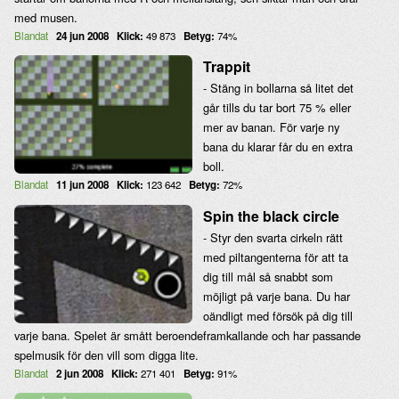
med musen.
Blandat
24 jun 2008
Klick:
49 873
Betyg:
74%
Trappit
- Stäng in bollarna så litet det
går tills du tar bort 75 % eller
mer av banan. För varje ny
bana du klarar får du en extra
boll.
Blandat
11 jun 2008
Klick:
123 642
Betyg:
72%
Spin the black circle
- Styr den svarta cirkeln rätt
med piltangenterna för att ta
dig till mål så snabbt som
möjligt på varje bana. Du har
oändligt med försök på dig till
varje bana. Spelet är smått beroendeframkallande och har passande
spelmusik för den vill som digga lite.
Blandat
2 jun 2008
Klick:
271 401
Betyg:
91%