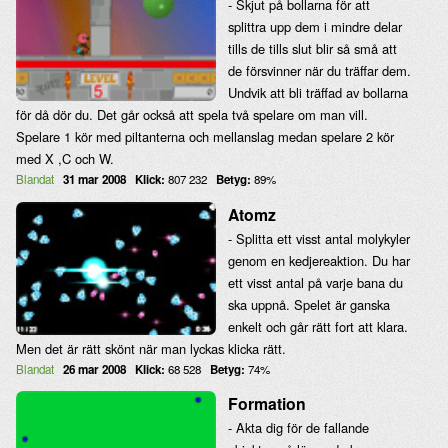
- Skjut på bollarna för att
splittra upp dem i mindre delar
tills de tills slut blir så små att
de försvinner när du träffar dem.
Undvik att bli träffad av bollarna
för då dör du. Det går också att spela två spelare om man vill.
Spelare 1 kör med piltanterna och mellanslag medan spelare 2 kör
med X ,C och W.
Blandat
31 mar 2008
Klick:
807 232
Betyg:
89%
Atomz
- Splitta ett visst antal molykyler
genom en kedjereaktion. Du har
ett visst antal på varje bana du
ska uppnå. Spelet är ganska
enkelt och går rätt fort att klara.
Men det är rätt skönt när man lyckas klicka rätt.
Blandat
26 mar 2008
Klick:
68 528
Betyg:
74%
Formation
- Akta dig för de fallande