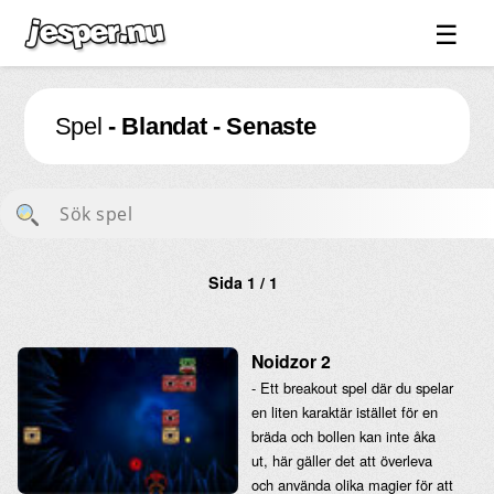
☰
Spel ↓
Spel
- Blandat - Senaste
Bilder ↓
Forum ↓
Länkar
Videos
Sida 1 / 1
Blandat ↓
Om sidan ↓
Noidzor 2
- Ett breakout spel där du spelar
en liten karaktär istället för en
bräda och bollen kan inte åka
ut, här gäller det att överleva
och använda olika magier för att