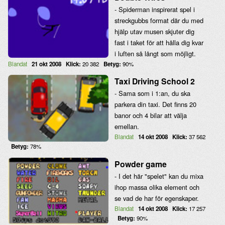
- Spiderman inspirerat spel i
streckgubbs format där du med
hjälp utav musen skjuter dig
fast i taket för att hålla dig kvar
i luften så långt som möjligt.
Blandat
21 okt 2008
Klick:
20 382
Betyg:
90%
Taxi Driving School 2
- Sama som i 1:an, du ska
parkera din taxi. Det finns 20
banor och 4 bilar att välja
emellan.
Blandat
14 okt 2008
Klick:
37 562
Betyg:
78%
Powder game
- I det här "spelet" kan du mixa
ihop massa olika element och
se vad de har för egenskaper.
Blandat
14 okt 2008
Klick:
17 257
Betyg:
90%