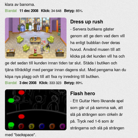
klara av banorna.
Blandat
11 dec 2008
Klick:
34 648
Betyg:
85%
Dress up rush
- Servera butikens gäster
genom att ge dem vad dem vill
ha enligt bubblan över deras
huvud. Använd musen till att
klicka på det kunden vill ha och
ge det sedan till kunden innan tiden tar slut. Städa i butiken och
tjäna tillräckligt med pengar innan dagens slut. Med pengarna kan du
köpa nya plagg och till att fixa ny inredning till butiken.
Blandat
3 dec 2008
Klick:
333 323
Betyg:
89%
Flash hero
- Ett Guitar Hero liknande spel
som går ut på samma sak, att
slå på strängen som cirkeln är
på. Tryck ned 1-6 som är
strängarna och slå på strängen
med "backspace".