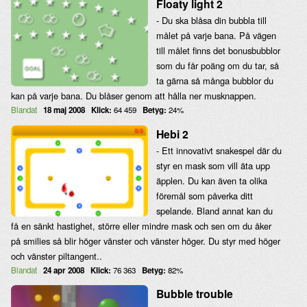
Floaty light 2
- Du ska blåsa din bubbla till
målet på varje bana. På vägen
till målet finns det bonusbubblor
som du får poäng om du tar, så
ta gärna så många bubblor du
kan på varje bana. Du blåser genom att hålla ner musknappen.
Blandat
18 maj 2008
Klick:
64 459
Betyg:
24%
Hebi 2
- Ett innovativt snakespel där du
styr en mask som vill äta upp
äpplen. Du kan även ta olika
föremål som påverka ditt
spelande. Bland annat kan du
få en sänkt hastighet, större eller mindre mask och sen om du åker
på smilies så blir höger vänster och vänster höger. Du styr med höger
och vänster piltangent..
Blandat
24 apr 2008
Klick:
76 363
Betyg:
82%
Bubble trouble