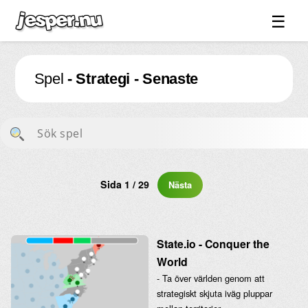
☰
Spel ↓
Spel
- Strategi - Senaste
Bilder ↓
Forum ↓
Länkar
Videos
Blandat ↓
Sida 1 / 29
Nästa
Om sidan ↓
State.io - Conquer the
World
- Ta över världen genom att
strategiskt skjuta iväg pluppar