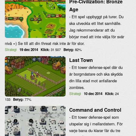
Pre-Civilization: Bronze
Age
- Ett spel uppbyggt på turer. Du
ska utveckla ett litet samhälle.
Jag rekommenderar att du
börjar med att inte välja för svår
nivå =) Se till att din threat risk inte är för stor.
Strategi
19 dec 2014
Klick:
31 507
Betyg:
82%
Last Town
- Ett tower defense-spel där du
är borgmästare och ska skydda
din lilla stad mot anfallande
zombies.
Strategi
10 dec 2014
Klick:
24
133
Betyg:
77%
Command and Control
- Ett tower defense-spel som
utspelar sig i mellanöstern. För
varje bana du klarar får du tre