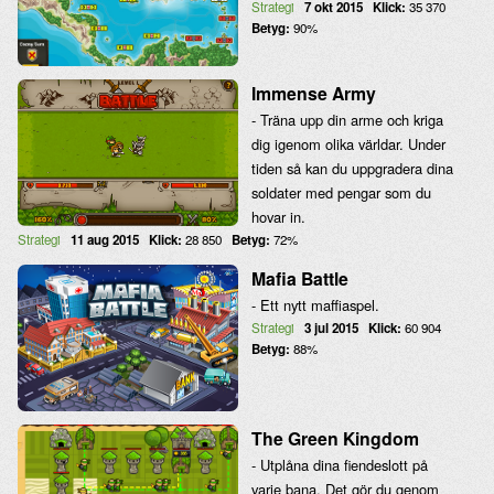
Strategi
7 okt 2015
Klick:
35 370
Betyg:
90%
Immense Army
- Träna upp din arme och kriga
dig igenom olika världar. Under
tiden så kan du uppgradera dina
soldater med pengar som du
hovar in.
Strategi
11 aug 2015
Klick:
28 850
Betyg:
72%
Mafia Battle
- Ett nytt maffiaspel.
Strategi
3 jul 2015
Klick:
60 904
Betyg:
88%
The Green Kingdom
- Utplåna dina fiendeslott på
varje bana. Det gör du genom