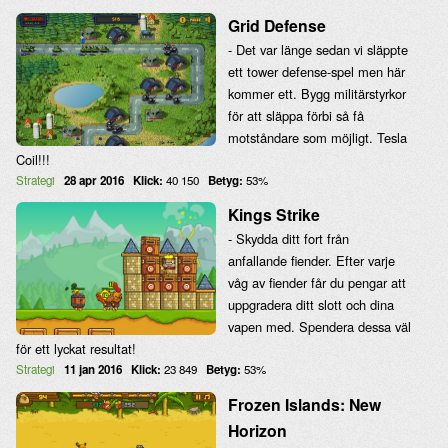
Grid Defense
- Det var länge sedan vi släppte
ett tower defense-spel men här
kommer ett. Bygg militärstyrkor
för att släppa förbi så få
motståndare som möjligt. Tesla
Coil!!!
Strategi
28 apr 2016
Klick:
40 150
Betyg:
53%
Kings Strike
- Skydda ditt fort från
anfallande fiender. Efter varje
våg av fiender får du pengar att
uppgradera ditt slott och dina
vapen med. Spendera dessa väl
för ett lyckat resultat!
Strategi
11 jan 2016
Klick:
23 849
Betyg:
53%
Frozen Islands: New
Horizon