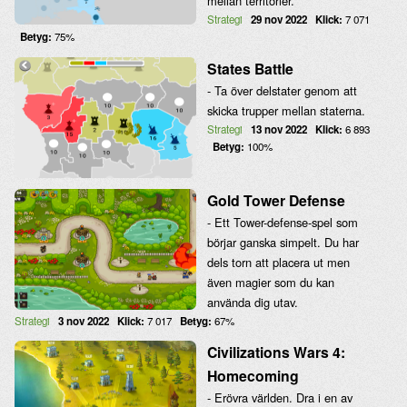
mellan territorier.
Strategi
29 nov 2022
Klick:
7 071
Betyg:
75%
States Battle
- Ta över delstater genom att
skicka trupper mellan staterna.
Strategi
13 nov 2022
Klick:
6 893
Betyg:
100%
Gold Tower Defense
- Ett Tower-defense-spel som
börjar ganska simpelt. Du har
dels torn att placera ut men
även magier som du kan
använda dig utav.
Strategi
3 nov 2022
Klick:
7 017
Betyg:
67%
Civilizations Wars 4:
Homecoming
- Erövra världen. Dra i en av