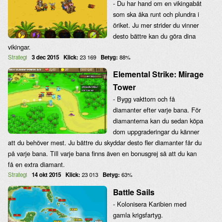
- Du har hand om en vikingabåt
som ska åka runt och plundra i
öriket. Ju mer strider du vinner
desto bättre kan du göra dina
vikingar.
Strategi
3 dec 2015
Klick:
23 169
Betyg:
88%
Elemental Strike: Mirage
Tower
- Bygg vakttorn och få
diamanter efter varje bana. För
diamanterna kan du sedan köpa
dom uppgraderingar du känner
att du behöver mest. Ju bättre du skyddar desto fler diamanter får du
på varje bana. Till varje bana finns även en bonusgrej så att du kan
få en extra diamant.
Strategi
14 okt 2015
Klick:
23 013
Betyg:
63%
Battle Sails
- Kolonisera Karibien med
gamla krigsfartyg.