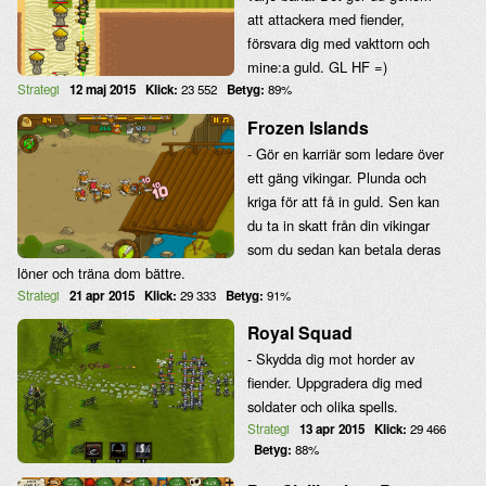
att attackera med fiender,
försvara dig med vakttorn och
mine:a guld. GL HF =)
Strategi
12 maj 2015
Klick:
23 552
Betyg:
89%
Frozen Islands
- Gör en karriär som ledare över
ett gäng vikingar. Plunda och
kriga för att få in guld. Sen kan
du ta in skatt från din vikingar
som du sedan kan betala deras
löner och träna dom bättre.
Strategi
21 apr 2015
Klick:
29 333
Betyg:
91%
Royal Squad
- Skydda dig mot horder av
fiender. Uppgradera dig med
soldater och olika spells.
Strategi
13 apr 2015
Klick:
29 466
Betyg:
88%