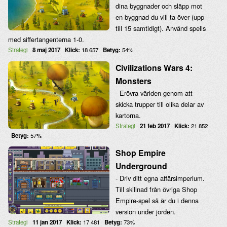
dina byggnader och släpp mot
en byggnad du vill ta över (upp
till 15 samtidigt). Använd spells
med siffertangenterna 1-0.
Strategi
8 maj 2017
Klick:
18 657
Betyg:
54%
Civilizations Wars 4:
Monsters
- Erövra världen genom att
skicka trupper till olika delar av
kartorna.
Strategi
21 feb 2017
Klick:
21 852
Betyg:
57%
Shop Empire
Underground
- Driv ditt egna affärsimperium.
Till skillnad från övriga Shop
Empire-spel så är du i denna
version under jorden.
Strategi
11 jan 2017
Klick:
17 481
Betyg:
73%