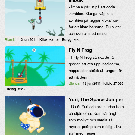
- Impale går ut på att döda
zombies. Slunga iväg alla
zombies på taggar krokar osv
för att klara banorna. Du siktar
och skjuter med musen.
Blandat
12 jun 2011
Klick:
68 709
Betyg:
89%
Fly N Frog
- I Fly N Frog så ska du få
grodan att äta upp insekterna,
hoppa eller sträck ut tungan för
att nå dem.
Blandat
12 jun 2011
Klick:
27 028
Betyg:
86%
Yuri, The Space Jumper
- Du är Yuri och ska studsa fram
på stjärnorna. Kom så långt
som möjligt och samla så
mycket poäng som möjligt. Du
styr med musen