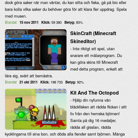
dock göra saker när man väntar, du kan sitta och fiska, gå på bio eller
bara kolla vilka saker du behöver göra för att klara fler uppdrag. Spela
med musen.
Blandat
15 nov 2011
Klick:
59 380
Betyg:
83%
SkinCraft (Minecraft
Skineditor)
- Inte riktigt ett spel, utan
snarare ett målarprogram. Du
kan göra skins till Minecraft
med detta program, enkelt att
lära sig, svårt att bemästra.
Blandat
21 okt 2011
Klick:
198 733
Betyg:
92%
Kit And The Octopod
- Hjälp din nyfunna vän
bläckfisken att rädda flickan i sitt
liv från den hemska björnen!
Samla på dig 16 medaljer,
rädda all gisslan, rädda
kycklingarna till sina bon, och döda alla fiender samt björnen. Många