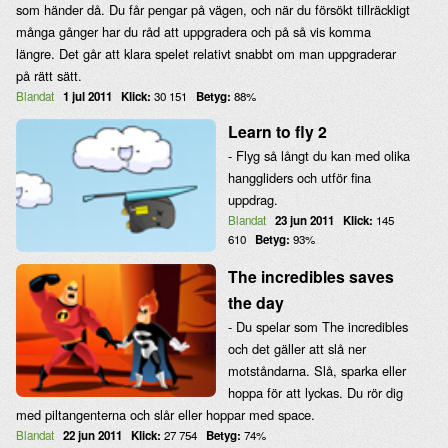
som händer då. Du får pengar på vägen, och när du försökt tillräckligt
många gånger har du råd att uppgradera och på så vis komma
längre. Det går att klara spelet relativt snabbt om man uppgraderar
på rätt sätt.
Blandat
1 jul 2011
Klick:
30 151
Betyg:
88%
Learn to fly 2
- Flyg så långt du kan med olika
hanggliders och utför fina
uppdrag.
Blandat
23 jun 2011
Klick:
145
610
Betyg:
93%
The incredibles saves
the day
- Du spelar som The incredibles
och det gäller att slå ner
motståndarna. Slå, sparka eller
hoppa för att lyckas. Du rör dig
med piltangenterna och slår eller hoppar med space.
Blandat
22 jun 2011
Klick:
27 754
Betyg:
74%