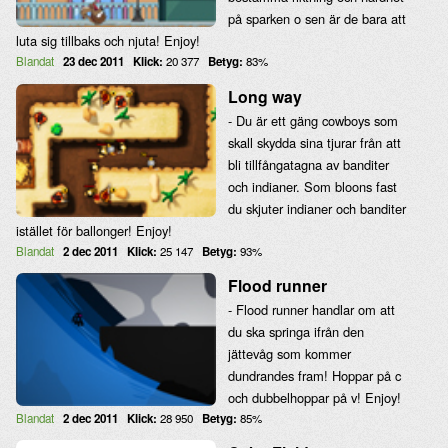
på sparken o sen är de bara att
luta sig tillbaks och njuta! Enjoy!
Blandat
23 dec 2011
Klick:
20 377
Betyg:
83%
Long way
- Du är ett gäng cowboys som
skall skydda sina tjurar från att
bli tillfångatagna av banditer
och indianer. Som bloons fast
du skjuter indianer och banditer
istället för ballonger! Enjoy!
Blandat
2 dec 2011
Klick:
25 147
Betyg:
93%
Flood runner
- Flood runner handlar om att
du ska springa ifrån den
jättevåg som kommer
dundrandes fram! Hoppar på c
och dubbelhoppar på v! Enjoy!
Blandat
2 dec 2011
Klick:
28 950
Betyg:
85%