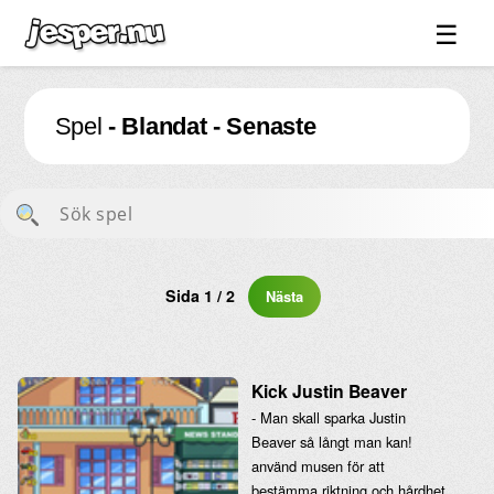
☰
Spel ↓
Spel
- Blandat - Senaste
Bilder ↓
Forum ↓
Länkar
Videos
Blandat ↓
Sida 1 / 2
Nästa
Om sidan ↓
Kick Justin Beaver
- Man skall sparka Justin
Beaver så långt man kan!
använd musen för att
bestämma riktning och hårdhet