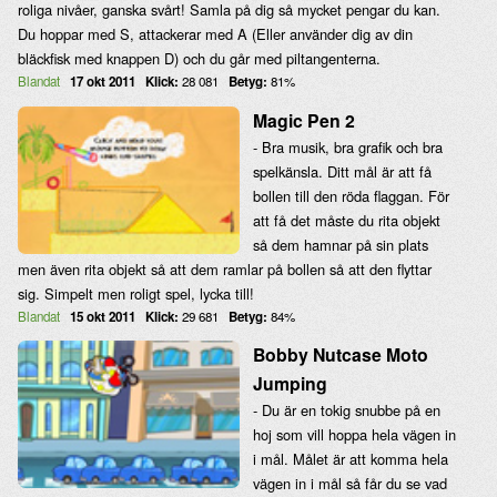
roliga nivåer, ganska svårt! Samla på dig så mycket pengar du kan.
Du hoppar med S, attackerar med A (Eller använder dig av din
bläckfisk med knappen D) och du går med piltangenterna.
Blandat
17 okt 2011
Klick:
28 081
Betyg:
81%
Magic Pen 2
- Bra musik, bra grafik och bra
spelkänsla. Ditt mål är att få
bollen till den röda flaggan. För
att få det måste du rita objekt
så dem hamnar på sin plats
men även rita objekt så att dem ramlar på bollen så att den flyttar
sig. Simpelt men roligt spel, lycka till!
Blandat
15 okt 2011
Klick:
29 681
Betyg:
84%
Bobby Nutcase Moto
Jumping
- Du är en tokig snubbe på en
hoj som vill hoppa hela vägen in
i mål. Målet är att komma hela
vägen in i mål så får du se vad