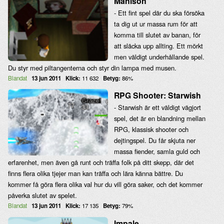
Manison
- Ett fint spel där du ska försöka
ta dig ut ur massa rum för att
komma till slutet av banan, för
att släcka upp allting. Ett mörkt
men väldigt underhållande spel.
Du styr med piltangenterna och styr din lampa med musen.
Blandat
13 jun 2011
Klick:
11 632
Betyg:
86%
RPG Shooter: Starwish
- Starwish är ett väldigt vägjort
spel, det är en blandning mellan
RPG, klassisk shooter och
dejtingspel. Du får skjuta ner
massa fiender, samla guld och
erfarenhet, men även gå runt och träffa folk på ditt skepp, där det
finns flera olika tjejer man kan träffa och lära känna bättre. Du
kommer få göra flera olika val hur du vill göra saker, och det kommer
påverka slutet av spelet.
Blandat
13 jun 2011
Klick:
17 135
Betyg:
79%
Impale