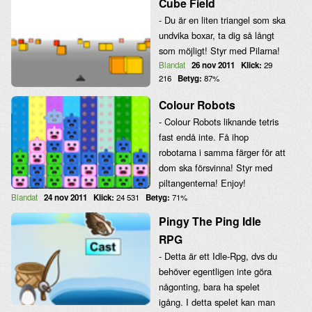
Cube Field
- Du är en liten triangel som ska
undvika boxar, ta dig så långt
som möjligt! Styr med Pilarna!
Blandat
26 nov 2011
Klick:
29
216
Betyg:
87%
Colour Robots
- Colour Robots liknande tetris
fast endå inte. Få ihop
robotarna i samma färger för att
dom ska försvinna! Styr med
piltangenterna! Enjoy!
Blandat
24 nov 2011
Klick:
24 531
Betyg:
71%
Pingy The Ping Idle
RPG
- Detta är ett Idle-Rpg, dvs du
behöver egentligen inte göra
någonting, bara ha spelet
igång. I detta spelet kan man