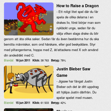
How to Raise a Dragon
- Ett roligt litet spel där du får
spela de olika delarna i en
drakes liv, först börjar man som
nykläckt unge, sedan får du
välja vilken slags drake du blir
genom att äta olika saker. Sedan får du även bestämma hur du ska
bemöta människor, som ond härskare, eller god beskyddare. Styr
med piltangenterna, hoppa med Z, ät/attackera med X och använd
din andedräkt med C.
Blandat
16 jun 2011
Klick:
38 763
Betyg:
78%
Justin Bieber Saw
Game
- Jigsaw har fångat Justin
Bieber och det är ditt uppdrag
att hjälpa Justin därifrån. Du
spelar spelet med musen.
Blandat
15 jun 2011
Klick:
61 503
Betyg:
42%