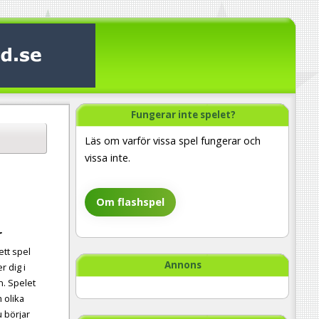
Fungerar inte spelet?
Läs om varför vissa spel fungerar och
vissa inte.
Om flashspel
r
tt spel
Annons
r dig i
n. Spelet
m olika
 börjar