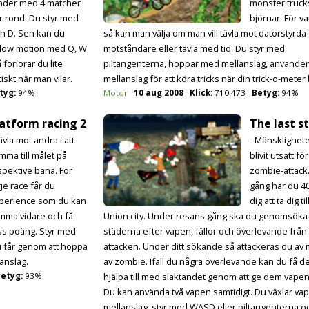
nder med 4 matcher
monster truck
r rond. Du styr med
björnar. För va
ch D. Sen kan du
så kan man välja om man vill tävla mot datorstyrda
 slow motion med Q, W
motståndare eller tävla med tid. Du styr med
förlorar du lite
piltangenterna, hoppar med mellanslag, använder
skt när man vilar.
mellanslag för att köra tricks när din trick-o-meter 
tyg:
94%
Motor
10 aug 2008
Klick:
710 473
Betyg:
94%
atform racing 2
The last s
ävla mot andra i att
- Mänsklighet
mma till målet på
blivit utsatt f
spektive bana. För
zombie-attack
rje race får du
gång har du 4
perience som du kan
dig att ta dig t
mma vidare och få
Union city. Under resans gång ska du genomsöka 
viss poäng. Styr med
städerna efter vapen, fällor och överlevande frå
 får genom att hoppa
attacken. Under ditt sökande så attackeras du av
anslag.
av zombie. Ifall du några överlevande kan du få de
etyg:
93%
hjälpa till med slaktandet genom att ge dem vapen 
Du kan använda två vapen samtidigt. Du växlar v
mellanslag, styr med WASD eller piltangenterna oc