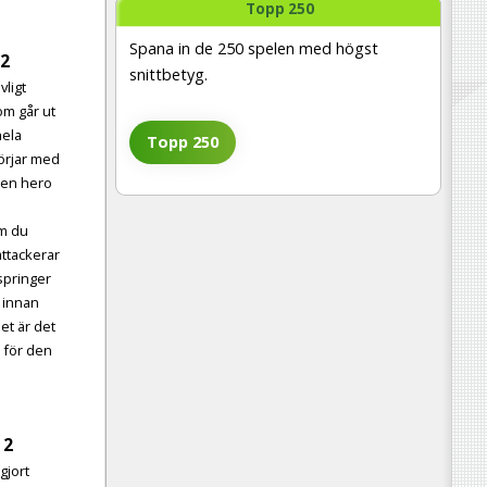
Topp 250
Spana in de 250 spelen med högst
 2
snittbetyg.
vligt
om går ut
hela
Topp 250
örjar med
a en hero
om du
attackerar
springer
g innan
et är det
a för den
 2
lgjort