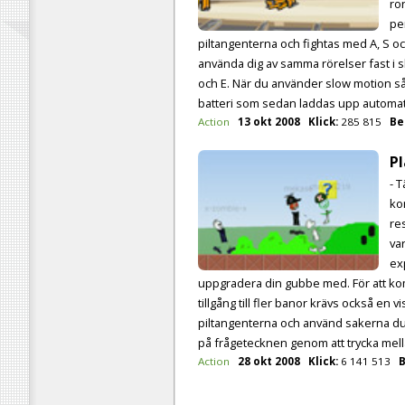
ro
pe
piltangenterna och fightas med A, S o
använda dig av samma rörelser fast i
och E. När du använder slow motion så 
batteri som sedan laddas upp automati
Action
13 okt 2008
Klick:
285 815
Be
Pl
- T
ko
re
va
ex
uppgradera din gubbe med. För att ko
tillgång till fler banor krävs också en 
piltangenterna och använd sakerna du
på frågetecknen genom att trycka mell
Action
28 okt 2008
Klick:
6 141 513
B