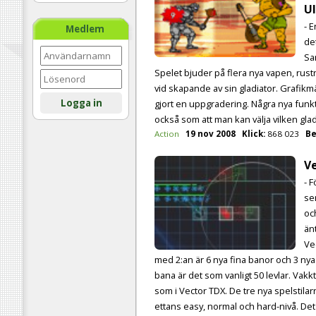
Ul
- 
Medlem
de
Sa
Spelet bjuder på flera nya vapen, rustn
vid skapande av sin gladiator. Grafikm
Logga in
gjort en uppgradering. Några nya funk
också som att man kan välja vilken glad
Action
19 nov 2008
Klick:
868 023
Be
Ve
- F
se
oc
än
Vec
med 2:an är 6 nya fina banor och 3 nya 
bana är det som vanligt 50 levlar. V
som i Vector TDX. De tre nya spelstilarna
ettans easy, normal och hard-nivå. Det 