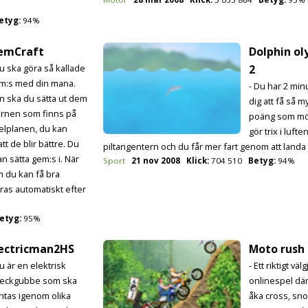
etyg:
94%
emCraft
Dolphin ol
Du ska göra så kallade
2
m:s med din mana.
- Du har 2 min
n ska du sätta ut dem
dig att få så m
tornen som finns på
poäng som möj
elplanen, du kan
gör trix i luft
 de blir bättre. Du
piltangentern och du får mer fart genom att landa r
n sätta gem:s i. När
Sport
21 nov 2008
Klick:
704 510
Betyg:
94%
m du kan få bra
ras automatiskt efter
etyg:
95%
lectricman2HS
Moto rush
u är en elektrisk
- Ett riktigt välg
reckgubbe som ska
onlinespel dä
ghtas igenom olika
åka cross, sn