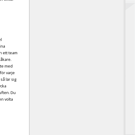
%
l
ina
h ett team
 åkare.
kte med
för varje
så lär sig
ycka
luften. Du
en volta