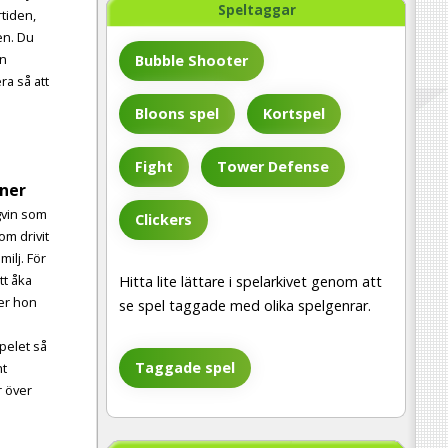
Speltaggar
tiden,
en. Du
en
Bubble Shooter
ra så att
Bloons spel
Kortspel
Fight
Tower Defense
iner
gvin som
Clickers
m drivit
milj. För
tt åka
Hitta lite lättare i spelarkivet genom att
ver hon
se spel taggade med olika spelgenrar.
spelet så
Taggade spel
nt
r över