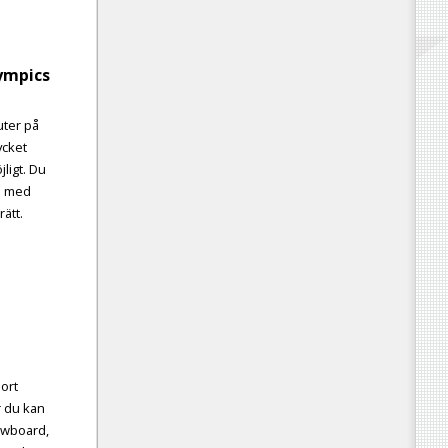
ympics
uter på
ycket
ligt. Du
en med
ätt.
jort
r du kan
owboard,