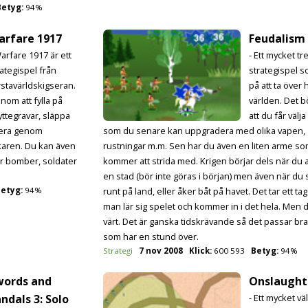
Betyg:
94%
arfare 1917
Feudalism
Warfare 1917 är ett
- Ett mycket tre
rategispel från
strategispel s
rstavärldskigseran.
på att ta över 
nom att fylla på
världen. Det b
yttegravar, släppa
att du får välj
cera genom
som du senare kan uppgradera med olika vapen,
karen. Du kan även
rustningar m.m. Sen har du även en liten arme s
ar bomber, soldater
kommer att strida med. Krigen börjar dels när du 
en stad (bör inte göras i början) men även när du 
etyg:
94%
runt på land, eller åker båt på havet. Det tar ett ta
man lär sig spelet och kommer in i det hela. Men d
värt. Det är ganska tidskrävande så det passar br
som har en stund över.
Strategi
7 nov 2008
Klick:
600 593
Betyg:
94%
words and
Onslaught
ndals 3: Solo
- Ett mycket vä