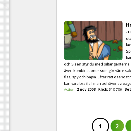
H
- 
ut
lac
Sp
ka
och S sen styr du med piltangenterna. L
även kombinationer som gör värre sak
fisa, spy och bajsa. Låter rätt oseriö
kan vara bra ifall man behöver avreage
Action
2 nov 2008
Klick:
310 706
Bet
1
2