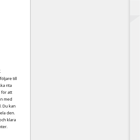
2
öljare till
ka rita
för att
en med
l. Du kan
pela den.
och klara
ter.