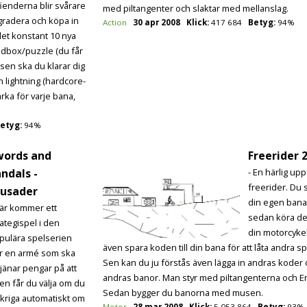
fienderna blir svårare
med piltangenter och slaktar med mellanslag.
gradera och köpa in
Action
30 apr 2008
Klick:
417 684
Betyg:
94%
 det konstant 10 nya
andbox/puzzle (du får
 sen ska du klarar dig
n lightning (hardcore-
arka för varje bana,
etyg:
94%
words and
Freerider 
ndals -
- En härlig uppf
freerider. Du s
rusader
din egen bana 
Här kommer ett
sedan köra d
rategispel i den
din motorcyke
pulära spelserien
även spara koden till din bana för att låta andra s
er en armé som ska
Sen kan du ju förstås även lägga in andras koder 
tjänar pengar på att
andras banor. Man styr med piltangenterna och En
gen får du välja om du
Sedan bygger du banorna med musen.
n kriga automatiskt om
Motor
28 mar 2008
Klick:
5 053 864
Betyg:
93%