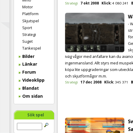
Mmo
Strategi
7 okt 2008
Klick:
4 080 241
Motor
Plattform
W
Skjutspel
- 
Sport
st
Strategi
fö
Suget
Ge
Tankespel
sk
Bilder
iväg vågor med anfallare kan du avan
ingenmansland. Allt styrs med muspe
Länkar
köpa lite uppgraderingar som utveckl
Forum
och skjutförmågor m.m.
Videoklipp
Strategi
17 dec 2008
Klick:
345 371
B
Blandat
Om sidan
Sök spel
S
Sa