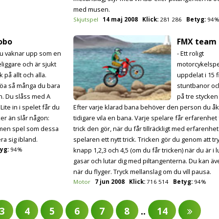
med musen.
Skjutspel
14 maj 2008
Klick:
281 286
Betyg:
94
obo
FMX team
Du vaknar upp som en
- Ett roligt
eliggare och är sjukt
motorcykelspe
k på allt och alla.
uppdelat i 15 f
öa så många du bara
stuntbanor oc
n. Du slåss med A
på tre stycken
ite in i spelet får du
Efter varje klarad bana behöver den person du å
er än slår någon:
tidigare vila en bana. Varje spelare får erfarenhet 
st men spel som dessa
trick den gör, när du får tillräckligt med erfarenhet 
ra sig ibland.
spelaren ett nytt trick. Tricken gör du genom att tr
yg:
94%
knapp 1,2,3 och 4,5 (om du får tricken) när du är i 
gasar och lutar dig med piltangenterna. Du kan äv
när du flyger. Tryck mellanslag om du vill pausa.
Motor
7 jun 2008
Klick:
716 514
Betyg:
94%
3
4
5
6
7
8
..
14