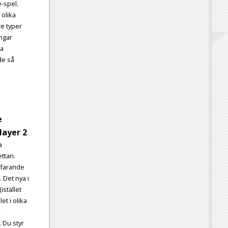
-spel.
 olika
e typer
ngar
ka
de så
e
layer 2
a
ettan.
tfarande
. Det nya i
istället
et i olika
,
. Du styr