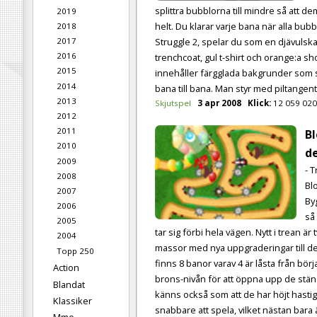
splittra bubblorna till mindre så att dem
2019
helt. Du klarar varje bana när alla bubb
2018
2017
Struggle 2, spelar du som en djävulsk
2016
trenchcoat, gul t-shirt och orange:a sh
2015
innehåller färgglada bakgrunder som sk
2014
bana till bana. Man styr med piltangen
2013
Skjutspel
3 apr 2008
Klick:
12 059 020
2012
2011
B
2010
d
2009
- 
2008
Bl
2007
Byg
2006
så
2005
tar sig förbi hela vägen. Nytt i trean är
2004
massor med nya uppgraderingar till de
Topp 250
finns 8 banor varav 4 är låsta från börj
Action
brons-nivån för att öppna upp de stä
Blandat
känns också som att de har höjt hastig
Klassiker
snabbare att spela, vilket nästan bara 