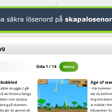
tyg
Sida 1 / 14
Nästa
ebubbled
Age of wa
Bubble struggle 2 går
- Här kommer e
på att förstöra farliga
där du befinne
bblor som studsar
krig mot dator
kring på skärmen.
är indelat i fe
tta gör du genom att
tidsepoker. Du