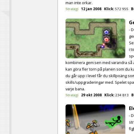
man inte orkar.
Strategi
12 jan 2008
Klick:
572 955
B
G
- 
ge
Se
i 
sp
kombinera gem:sen med varandra så att
kan göra fler torn på planen som du ka
du går upp i level får du skillpoäng so
skills/uppgraderingar med. Spelet spa
varje bana.
Strategi
29 okt 2008
Klick:
234 813
B
E
- D
st
fi