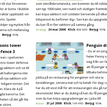
 till slut försvinner
som stenåldersmäniska, sen kommer du till riddar
lor är borta. I Bubble
sen typ 1000-talet, sen nutid och slutligen framtid
araktär uppklädd i en
kan köpa vakttorn och soldater beroende på vilk
orts. Spelet
tidsperiod du befinner dig i. Sen kan du uppgrade
iljer sig mycket från
du kan få in fler vakttorn på samma gång.
terna och mellanslag.
Strategi
24 mar 2008
Klick:
896 830
Betyg:
95%
Betyg:
95%
loons tower
Penguin d
efence 3
- Du är en pin
heter Penny so
Trean i spelserien
iväg från sin fa
oons tower defense.
att få pengar a
g vakttorn och se till
tillbaka behö
 att ballongerna inte
jobba på en restaurang för pingviner och ska ta
 två nya vakttorn och
beställningar, servera mat och ta betalt. För dag i 
 tidigare tornen. Det
har du ett visst mål för att restaurangen ska gå ru
an. Klara de 4 på
ekonomiskt. Men är du duktig så kan du få penga
ngda banorna. Det
som du kan köpa uppgraderingar av. Lycka till!
heten så det går lite
Action
31 jul 2008
Klick:
149 490
Betyg:
95%
är skönt.