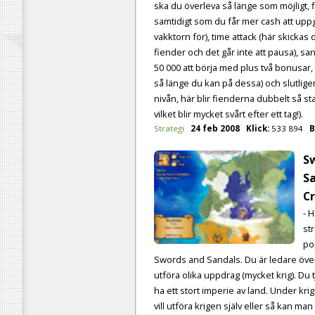
ska du överleva så länge som möjligt, 
samtidigt som du får mer cash att upp
vakktorn för), time attack (här skickas
fiender och det går inte att pausa), s
50 000 att börja med plus två bonusar,
så länge du kan på dessa) och slutlige
nivån, här blir fienderna dubbelt så st
vilket blir mycket svårt efter ett tag!).
Strategi
24 feb 2008
Klick:
533 894
B
S
Sa
C
- 
st
po
Swords and Sandals. Du är ledare öv
utföra olika uppdrag (mycket krig). Du 
ha ett stort imperie av land. Under kri
vill utföra krigen själv eller så kan ma