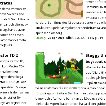
tower defence
tratus
Det finns 16 st
En demo-version av
vaktorn med tr
t nya Swords and
av uppgraderi
ndals 3: Solo Ultratus.
vardera. Sen finns det 12 schyssta banor med oli
ingar och alternativ
strukturer. Spelet är mycket beroendeframkallan
ässigt har de även
spela med omsorg.
tioner finns även
Strategi
22 apr 2008
Klick:
896 325
Betyg:
94%
iator man vill möta.
tyg:
94%
ctor TD 2
Staggy th
örst på Vector TD,
boyscout s
n kom Vector TDX
- En mycket br
h nu kommer
uppföljare till 
tligen den riktiga
Spelet går for
tor TD 2. Nytt i och
ut på att slakta
spelstilar. På varje
tvåan är att man få cash istället för alla man dödar (
akktornen är demsamma
för poäng som i ettan). Sen har man delat upp spel
 är istället för
banor och efter varje bana kan du köpa nya svärd
nya är: orginal (här
elektriska vapen, batterier och hälsa till din gubbe