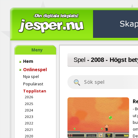
Meny
Spel
- 2008 - Högst be
Hem
Onlinespel
Nya spel
Populärast
Topplistan
2026
R
2025
- 
2024
ut 
2023
bu
2022
om
2021
De
2020