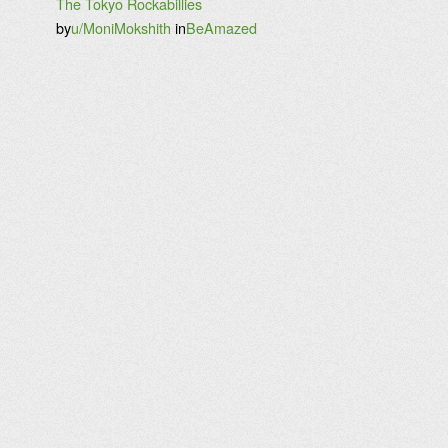
The Tokyo Rockabillies
by
u/MoniMokshith
in
BeAmazed