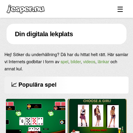
☰
Spel ↓
Din digitala lekplats
Bilder ↓
Forum ↓
Hej! Söker du underhållning? Då har du hittat helt rätt. Här samlar
Länkar
vi Internets godbitar i form av
spel
,
bilder
,
videos
,
länkar
och
Videos
annat kul.
Blandat ↓
📈 Populära spel
Om sidan ↓