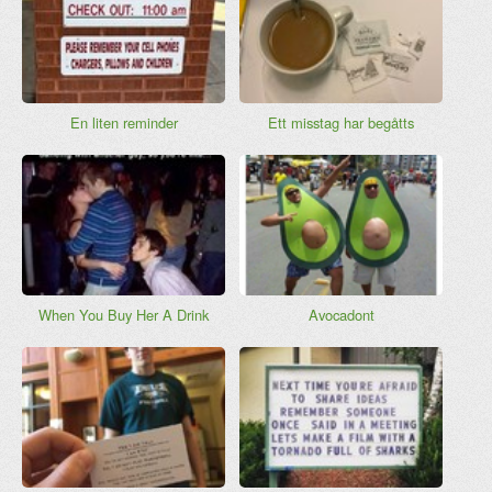
En liten reminder
Ett misstag har begåtts
When You Buy Her A Drink
Avocadont