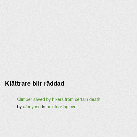
Klättrare blir räddad
Climber saved by hikers from certain death
by
u/poyoso
in
nextfuckinglevel