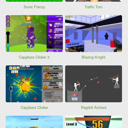
Sonic Frenzy
Traffic Tom
Capybara Clicker 2
Blazing Knight
Capybara Clicker
Ragdoll Archers