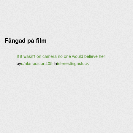
Fångad på film
If it wasn't on camera no one would believe her
by
u/alanboston405
in
interestingasfuck