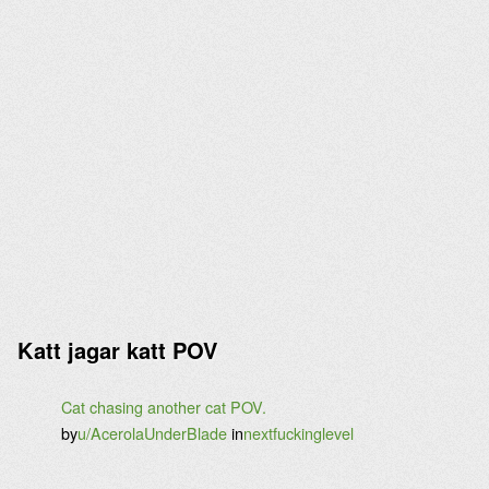
Katt jagar katt POV
Cat chasing another cat POV.
by
u/AcerolaUnderBlade
in
nextfuckinglevel