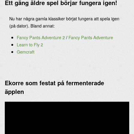
Ett gäng äldre spel börjar fungera igen!
Nu har några gamla klassiker börjat fungera att spela igen
(på dator). Bland annat:
Fancy Pants Adventure 2
/
Fancy Pants Adventure
Learn to Fly 2
Gemcraft
Ekorre som festat på fermenterade
äpplen