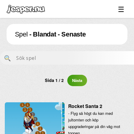
☰
Spel ↓
Spel
- Blandat - Senaste
Bilder ↓
Forum ↓
Länkar
Videos
Blandat ↓
Sida 1 / 2
Nästa
Om sidan ↓
Rocket Santa 2
- Flyg så högt du kan med
jultomten och köp
uppgraderingar på din väg mot
toppen.