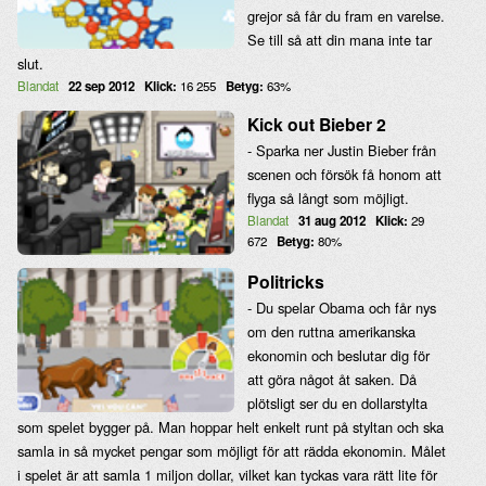
grejor så får du fram en varelse.
Se till så att din mana inte tar
slut.
Blandat
22 sep 2012
Klick:
16 255
Betyg:
63%
Kick out Bieber 2
- Sparka ner Justin Bieber från
scenen och försök få honom att
flyga så långt som möjligt.
Blandat
31 aug 2012
Klick:
29
672
Betyg:
80%
Politricks
- Du spelar Obama och får nys
om den ruttna amerikanska
ekonomin och beslutar dig för
att göra något åt saken. Då
plötsligt ser du en dollarstylta
som spelet bygger på. Man hoppar helt enkelt runt på styltan och ska
samla in så mycket pengar som möjligt för att rädda ekonomin. Målet
i spelet är att samla 1 miljon dollar, vilket kan tyckas vara rätt lite för