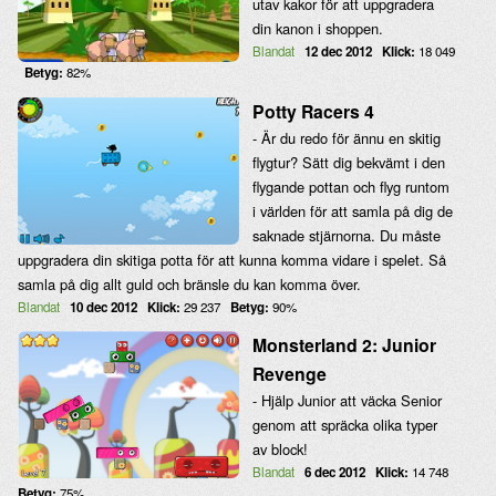
utav kakor för att uppgradera
din kanon i shoppen.
Blandat
12 dec 2012
Klick:
18 049
Betyg:
82%
Potty Racers 4
- Är du redo för ännu en skitig
flygtur? Sätt dig bekvämt i den
flygande pottan och flyg runtom
i världen för att samla på dig de
saknade stjärnorna. Du måste
uppgradera din skitiga potta för att kunna komma vidare i spelet. Så
samla på dig allt guld och bränsle du kan komma över.
Blandat
10 dec 2012
Klick:
29 237
Betyg:
90%
Monsterland 2: Junior
Revenge
- Hjälp Junior att väcka Senior
genom att spräcka olika typer
av block!
Blandat
6 dec 2012
Klick:
14 748
Betyg:
75%