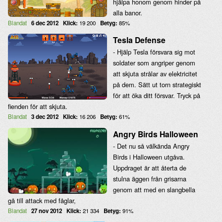
hjälpa honom genom hinder på
alla banor.
Blandat
6 dec 2012
Klick:
19 200
Betyg:
85%
Tesla Defense
- Hjälp Tesla försvara sig mot
soldater som angriper genom
att skjuta strålar av elektricitet
på dem. Sätt ut torn strategiskt
för att öka ditt försvar. Tryck på
fienden för att skjuta.
Blandat
3 dec 2012
Klick:
16 206
Betyg:
61%
Angry Birds Halloween
- Det nu så välkända Angry
Birds i Halloween utgåva.
Uppdraget är att återta de
stulna äggen från grisarna
genom att med en slangbella
gå till attack med fåglar,
Blandat
27 nov 2012
Klick:
21 334
Betyg:
91%