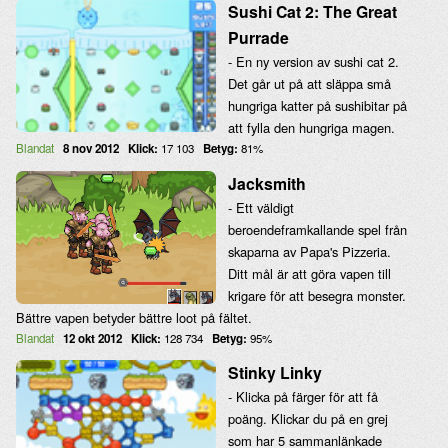
Sushi Cat 2: The Great
Purrade
- En ny version av sushi cat 2.
Det går ut på att släppa små
hungriga katter på sushibitar på
att fylla den hungriga magen.
Blandat
8 nov 2012
Klick:
17 103
Betyg:
81%
Jacksmith
- Ett väldigt
beroendeframkallande spel från
skaparna av Papa's Pizzeria.
Ditt mål är att göra vapen till
krigare för att besegra monster.
Bättre vapen betyder bättre loot på fältet.
Blandat
12 okt 2012
Klick:
128 734
Betyg:
95%
Stinky Linky
- Klicka på färger för att få
poäng. Klickar du på en grej
som har 5 sammanlänkade