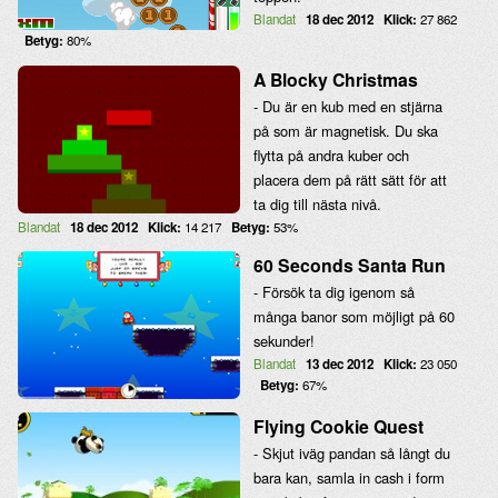
Blandat
18 dec 2012
Klick:
27 862
Betyg:
80%
A Blocky Christmas
- Du är en kub med en stjärna
på som är magnetisk. Du ska
flytta på andra kuber och
placera dem på rätt sätt för att
ta dig till nästa nivå.
Blandat
18 dec 2012
Klick:
14 217
Betyg:
53%
60 Seconds Santa Run
- Försök ta dig igenom så
många banor som möjligt på 60
sekunder!
Blandat
13 dec 2012
Klick:
23 050
Betyg:
67%
Flying Cookie Quest
- Skjut iväg pandan så långt du
bara kan, samla in cash i form