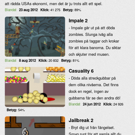
att rädda USAs ekonomi, men det är ju trots allt ett spel.
Blandat
23 aug 2012
Klick:
41 275
Betyg:
89%
Impale 2
- Impale går ut på att döda
zombies. Slunga iväg alla
zombies på taggar och krokar
för att klara banorna. Du siktar
och skjuter med musen.
Blandat
8 aug 2012
Klick:
20 832
Betyg:
81%
Casuality 6
- Döda alla streckgubbar på
dem olika nivåerna. Det finns
dock en regel, ingen av
gubbarna får se den andra dö!
Blandat
24 jun 2012
Klick:
24 926
Betyg:
54%
Jailbreak 2
- Bryt dig ut från fängelset.
Smyg runt för att samla allt du