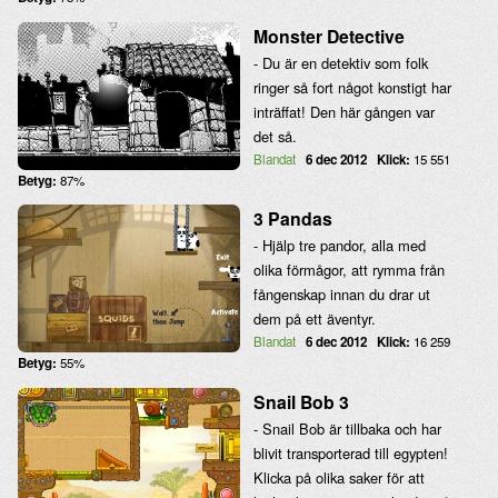
Monster Detective
- Du är en detektiv som folk
ringer så fort något konstigt har
inträffat! Den här gången var
det så.
Blandat
6 dec 2012
Klick:
15 551
Betyg:
87%
3 Pandas
- Hjälp tre pandor, alla med
olika förmågor, att rymma från
fångenskap innan du drar ut
dem på ett äventyr.
Blandat
6 dec 2012
Klick:
16 259
Betyg:
55%
Snail Bob 3
- Snail Bob är tillbaka och har
blivit transporterad till egypten!
Klicka på olika saker för att