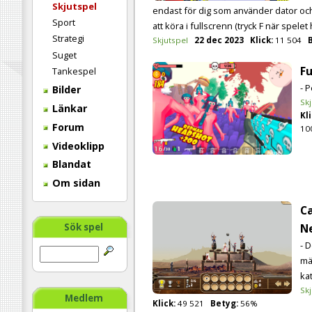
Skjutspel
endast för dig som använder dator o
Sport
att köra i fullscrenn (tryck F när spelet 
Strategi
Skjutspel
22 dec 2023
Klick:
11 504
Suget
F
Tankespel
- 
Bilder
Skj
Länkar
Kli
Forum
10
Videoklipp
Blandat
Om sidan
Ca
N
Sök spel
- 
mä
kat
Skj
Medlem
Klick:
49 521
Betyg:
56%