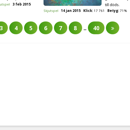
utspel
3 feb 2015
till döds.
Skjutspel
14 jan 2015
Klick:
17 761
Betyg:
71%
3
4
5
6
7
8
..
40