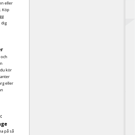
n eller
. Köp
ägg
 dig
er
r och
en
 du kör
kanter
g eller
an
:
lage
na på så