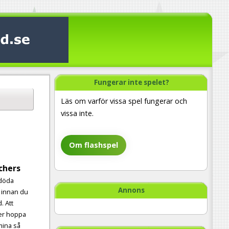
Fungerar inte spelet?
Läs om varför vissa spel fungerar och
vissa inte.
Om flashspel
chers
 döda
Annons
 innan du
. Att
ler hoppa
mina så