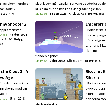
ch jag rekommenderar
skjut lagom många pilar! För varje trasdocka du dö
har laddat).
kills som du sen kan köpa uppgraderingar för.
Betyg:
71%
Skjutspel
13 sep 2023
Klick:
20 096
Betyg:
85%
unny Shooter 2
Emperors o
Peppra monster!
- Polariserna 
utspel
18 dec 2022
pass att pingv
ck:
8 450
Betyg:
börjat kriga m
0%
varandra. Sikt
skjut mot
fiendepingviner.
Skjutspel
2 dec 2022
Klick:
5 681
Betyg:
80%
stle Clout 3 - A
Ricochet Ki
ew Age
Siberia
Döda dom uppställda
- En lite kallar
nniskorna med din
av Ricochet Kil
apult =)
Sibirien. Döda
utspel
5 jan 2018
fienderna me
studsande skott.