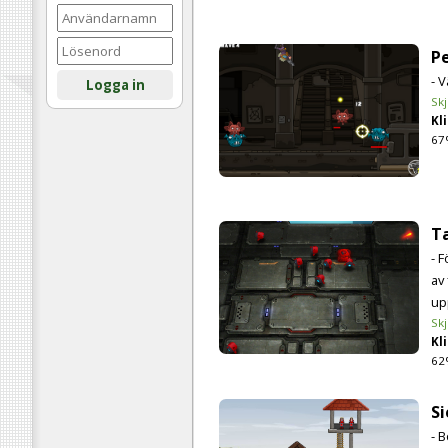
Pe
- 
Logga in
Skj
Kli
67
T
- 
av
up
Skj
Kli
62
Si
- 