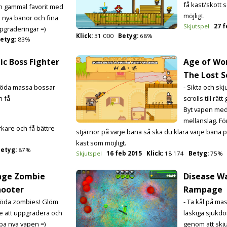
få kast/skott 
En gammal favorit med
möjligt.
te nya banor och fina
Skjutspel
27 f
pgraderingar =)
Klick:
31 000
Betyg:
68%
etyg:
83%
ic Boss Fighter
Age of Won
The Lost S
Döda massa bossar
- Sikta och skj
h få
scrolls till rät
Byt vapen me
mellanslag. För
rkare och få bättre
stjärnor på varje bana så ska du klara varje bana p
kast som möjligt.
etyg:
87%
Skjutspel
16 feb 2015
Klick:
18 174
Betyg:
75%
age Zombie
Disease Wa
hooter
Rampage
Döda zombies! Glöm
- Ta kål på ma
te att uppgradera och
läskiga sjukd
pa nya vapen =)
genom att skj