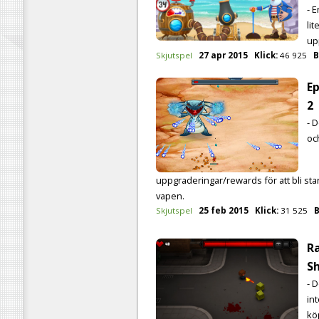
- 
li
up
Skjutspel
27 apr 2015
Klick:
46 925
B
Ep
2
- 
oc
uppgraderingar/rewards för att bli sta
vapen.
Skjutspel
25 feb 2015
Klick:
31 525
B
R
S
- 
in
kö