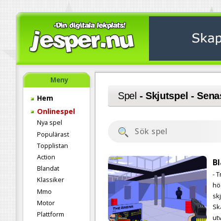
Meny
Spel
- Skjutspel - Sena
Hem
Onlinespel
Nya spel
Populärast
Topplistan
Action
Bl
Blandat
- T
Klassiker
hö
Mmo
sk
Motor
Sk
Plattform
ut