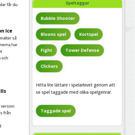
Speltaggar
dar får du
Bubble Shooter
n Ice
Bloons spel
Kortspel
smälter så
inerna har
Fight
Tower Defense
ot
a och
Clickers
Hitta lite lättare i spelarkivet genom att
lls
se spel taggade med olika spelgenrar.
e version
Taggade spel
ls från
d