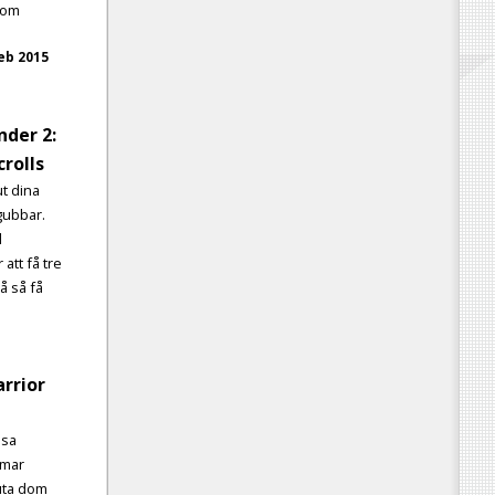
som
eb 2015
der 2:
crolls
ut dina
t gubbar.
d
 att få tre
å så få
rrior
ssa
omar
uta dom