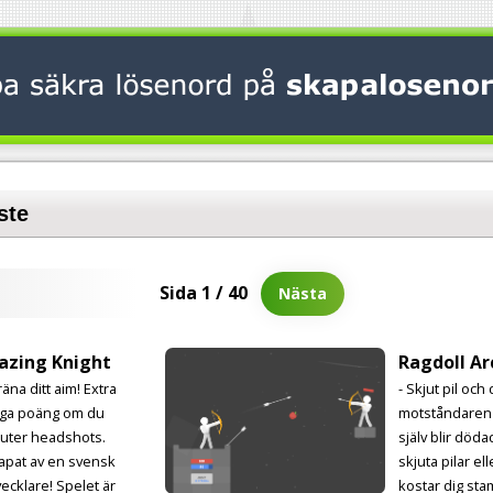
ste
Sida 1 / 40
Nästa
azing Knight
Ragdoll Ar
räna ditt aim! Extra
- Skjut pil och
ga poäng om du
motståndaren
juter headshots.
själv blir dödad
apat av en svensk
skjuta pilar el
vecklare! Spelet är
kostar dig sta