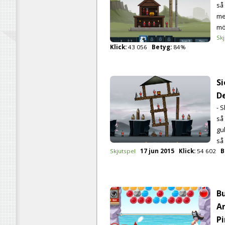
så
me
möj
Skj
Klick:
43 056
Betyg:
84%
Si
D
- S
så
gu
så 
Skjutspel
17 jun 2015
Klick:
54 602
B
Bu
Ar
Pi