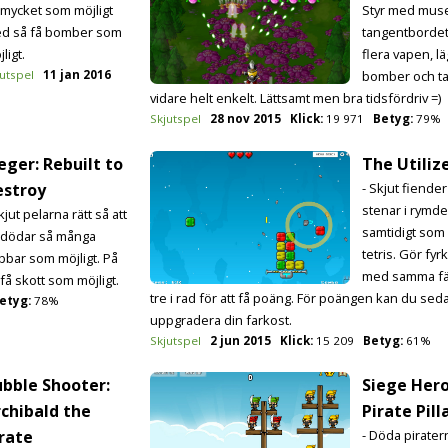
 mycket som möjligt
Styr med muse
d så få bomber som
tangentbordet
ligt.
flera vapen, l
utspel
11 jan 2016
bomber och ta
vidare helt enkelt. Lättsamt men bra tidsfördriv =)
Skjutspel
28 nov 2015
Klick:
19 971
Betyg:
79%
eger: Rebuilt to
The Utiliz
estroy
- Skjut fiende
stenar i rymd
kjut pelarna rätt så att
samtidigt som
 dödar så många
tetris. Gör fyr
bbar som möjligt. På
med samma fär
få skott som möjligt.
tre i rad för att få poäng. För poängen kan du sed
etyg:
78%
uppgradera din farkost.
Skjutspel
2 jun 2015
Klick:
15 209
Betyg:
61%
bble Shooter:
Siege Hero
chibald the
Pirate Pil
rate
- Döda pirater