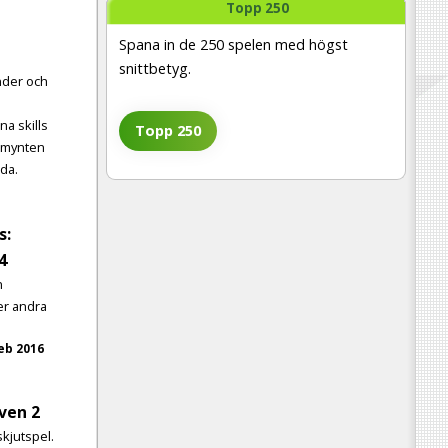
Topp 250
Spana in de 250 spelen med högst
snittbetyg.
ender och
a skills
Topp 250
 mynten
nda.
s:
4
n
er andra
eb 2016
ven 2
 skjutspel.