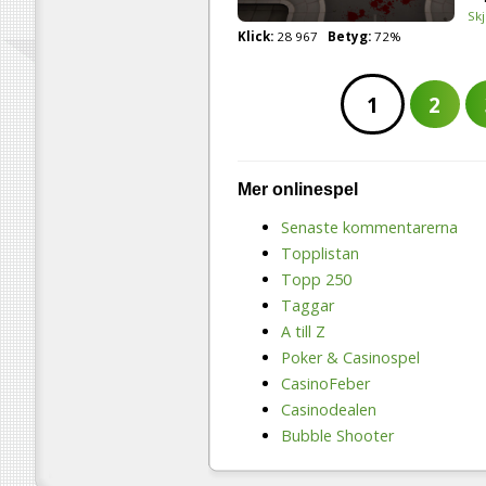
Skj
Klick:
28 967
Betyg:
72%
1
2
Mer onlinespel
Senaste kommentarerna
Topplistan
Topp 250
Taggar
A till Z
Poker & Casinospel
CasinoFeber
Casinodealen
Bubble Shooter