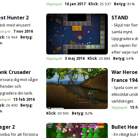
Skjutspel
16 jan 2017
Klick:
25 537
Betyg:
81%
st Hunter 2
STAND
Väck med virusen!
- Skjut ner fi
utspel
7 nov 2016
samla mynt.
ck:
16 964
Betyg:
Uppgradera din
%
och vapen för
efter varje ru
Skjutspel
3 maj 2016
Klick:
20 884
Betyg:
64%
ank Crusader
War Heroe
Försvara dig mot vågor
France 194
 fiender och
- Spela som e
pgradera din tank.
elitsoldat und
utspel
15 feb 2016
världskriget.
ck:
26 400
Betyg:
Skjutspel
15 f
%
Klick:
30 945
Betyg:
82%
eger 2
Bullet Hea
Bomba för att förstöra
- En riktigt kul