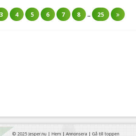
3
4
5
6
7
8
..
25
© 2025 Jesper.nu
|
Hem
|
Annonsera
|
Gå till toppen