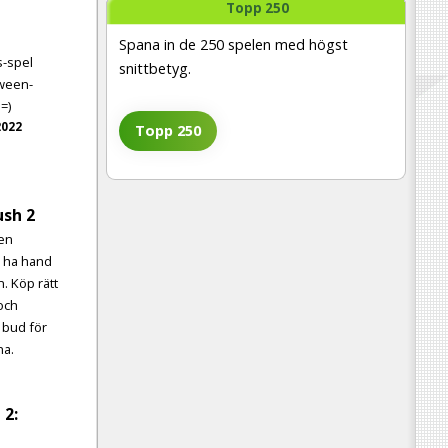
Topp 250
Spana in de 250 spelen med högst
s-spel
snittbetyg.
oween-
=)
2022
Topp 250
ush 2
 en
h ha hand
. Köp rätt
 och
t bud för
na.
 2: