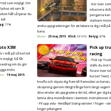
rt tid som möjligt. Om
- Kör över zo
lyckas ett varv åt
inkassera doll
ndom håll så tjänar du
pengarna kan
e tid!
starkare moto
yg:
77%
andra uppgraderingar för att lättare ta dig i mål på
bana.
Motor
25 maj 2015
Klick:
59 570
Betyg:
87%
oto X3M
Pick up tr
ör i mål på så kort tid
racing
m möjligt. Då får
- Pick Up Truc
dsavdrag om du gör
ställs du mot 
ygga tricks.
förare över tol
tor
19 maj 2015
kurser! Twist, 
knuffa och skjuta dig fram till framsidan av banan,
skrapning igenom riktigt trånga hörn längs vägen
dina vinster att uppgradera din bil, vilket ger dig k
lämna dina motståndare i dammet. Instruktioner 
- Pil upp avta - Nedåtpil Sväng vänster / höger - vä
höger piltangent