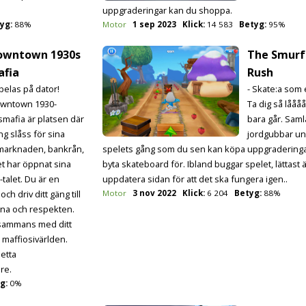
uppgraderingar kan du shoppa.
yg:
88%
Motor
1 sep 2023
Klick:
14 583
Betyg:
95%
owntown 1930s
The Smurf
afia
Rush
Spelas på dator!
- Skate:a som 
wntown 1930-
Ta dig så lååå
lsmafia är platsen där
bara går. Sam
ng slåss för sina
jordgubbar u
a marknaden, bankrån,
spelets gång som du sen kan köpa uppgradering
et har öppnat sina
byta skateboard för. Ibland buggar spelet, lättast ä
-talet. Du är en
uppdatera sidan för att det ska fungera igen..
h driv ditt gäng till
Motor
3 nov 2022
Klick:
6 204
Betyg:
88%
rna och respekten.
llsammans med ditt
i maffiosivärlden.
etta
re.
g:
0%