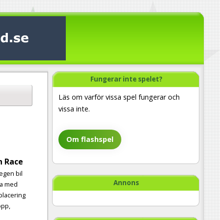
Fungerar inte spelet?
Läs om varför vissa spel fungerar och
vissa inte.
Om flashspel
h Race
 egen bil
Annons
vla med
 placering
opp,