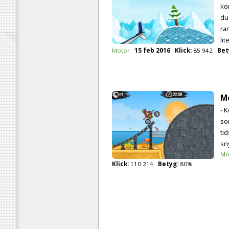
ko
du 
ra
lit
Motor
15 feb 2016
Klick:
85 942
Bet
M
- K
so
ti
sn
Mo
Klick:
110 214
Betyg:
80%