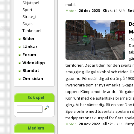
Skjutspel
mobil.
Sport
Motor
26 dec 2023
Klick:
14 849
Bet
Strategi
D
Suget
Tankespel
M
Bilder
- 
Do
Länkar
ta
Forum
gä
Videoklipp
territorier. Det är tiden för den svart
Blandat
smuggling, illegal alkohol och räder. D
Om sidan
gator nu. Föreställ dig att du är på 1930
invandrare som är ny i Amerika. Skapa oc
toppen. Kämpa mot de andra för gato
Sök spel
Kör runt med de autentiska bilarna ti
gäng. Vi har väntat dig. Bli en stor Don 
Spela online med tusentals spelare i d
tredjepersonsskjutspel för flera spela
Motor
28 nov 2022
Klick:
5 766
Bety
Medlem