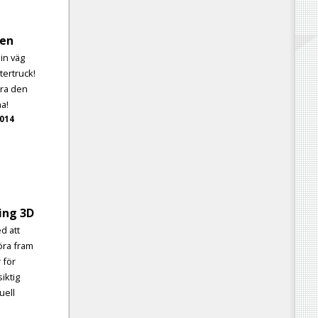
en
din väg
ertruck!
ra den
na!
2014
ing 3D
d att
öra fram
 för
siktig
uell