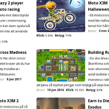
azy 2 player
Moto X3M
oto racing
Halloween
Tävla mot datorstyrda
- Ett motocros
gurer i motorracing.
med lite Hall
n kan även spela två.
tema! Kör hårt 
öm inte att använda
Motor
3 nov 
Klick:
5 668
Betyg:
75%
:
50%
cross Madness
Building R
ör lite skön cross!
- Du ska driva
elet kräver att du har
åkerifirma oc
ty installerat i
över ekonomin
bbläsaren.
antal lastbilar
tor
9 jan 2017
investera i rät
att tjäna så mycket pengar som möjligt på varje ba
Motor
10 jun 2016
Klick:
35 033
Betyg:
83%
oto X3M 2
Earn to Die
Kör motocross på så
Exodus