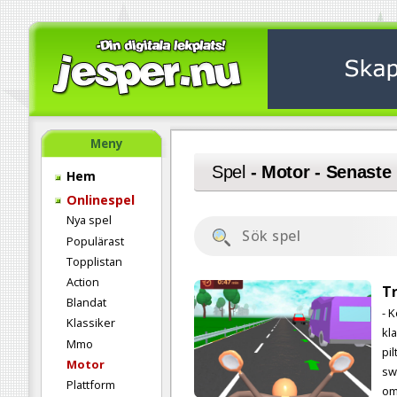
Meny
Spel
- Motor - Senaste
Hem
Onlinespel
Nya spel
Populärast
Topplistan
Action
T
Blandat
- 
Klassiker
kl
Mmo
pi
Motor
sw
Plattform
om