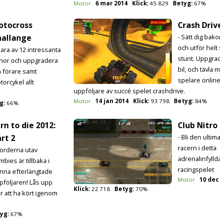
Motor
6 mar 2014
Klick:
45 829
Betyg:
67%
otocross
Crash Driv
hallange
- Sätt dig bak
och utför helt
lara av 12 intressanta
stunt. Uppgra
nor och uppgradera
bil, och tävla 
n förare samt
spelare online
torcykel allt
uppföljare av succé spelet crashdrive.
Motor
14 jan 2014
Klick:
93 798
Betyg:
84%
g:
66%
rn to die 2012:
Club Nitro
rt 2
- Bli den ultim
racern i detta
Horderna utav
adrenalinfylld
bies är tillbaka i
racingspelet
nna efterlängtade
Motor
10 dec
pföljaren! Lås upp
Klick:
22 718
Betyg:
70%
 att ha kört igenom
yg:
67%