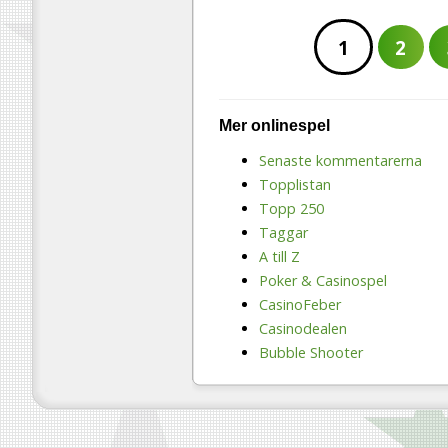
1
2
Mer onlinespel
Senaste kommentarerna
Topplistan
Topp 250
Taggar
A till Z
Poker & Casinospel
CasinoFeber
Casinodealen
Bubble Shooter