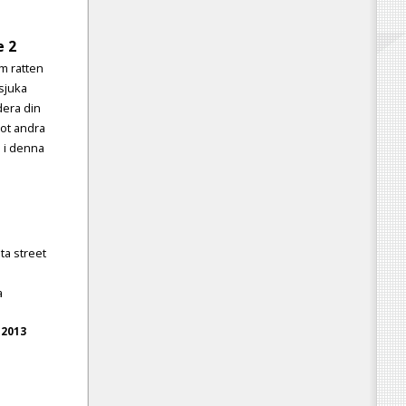
e 2
om ratten
 sjuka
dera din
mot andra
 i denna
ata street
a
 2013