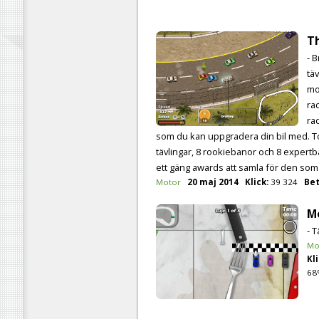
T
- 
tä
mo
ra
ra
som du kan uppgradera din bil med. To
tävlingar, 8 rookiebanor och 8 expertb
ett gäng awards att samla för den som v
Motor
20 maj 2014
Klick:
39 324
Bet
M
- T
Mo
Kli
68