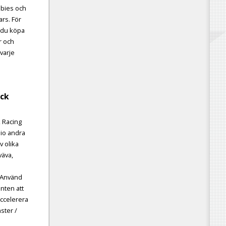
mbies och
ars. För
 du köpa
r och
 varje
uck
k Racing
nio andra
v olika
väva,
! Använd
anten att
Accelerera
nster /