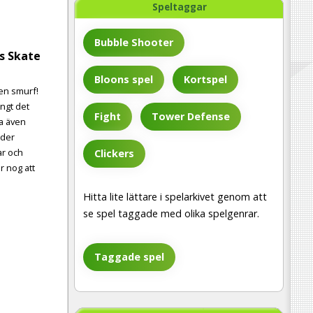
Speltaggar
Bubble Shooter
s Skate
Bloons spel
Kortspel
en smurf!
ångt det
Fight
Tower Defense
la även
nder
ar och
Clickers
r nog att
Hitta lite lättare i spelarkivet genom att
se spel taggade med olika spelgenrar.
Taggade spel