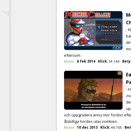
M
C
- K
ba
di
mo
eftersom
Motor
6 feb 2014
Klick:
34 144
Bety
Ea
Pa
- 
zom
de
up
och uppgradera ännu mer fordon efter
åtskilliga hordes utav zombies.
Motor
10 dec 2013
Klick:
48 705
Bet