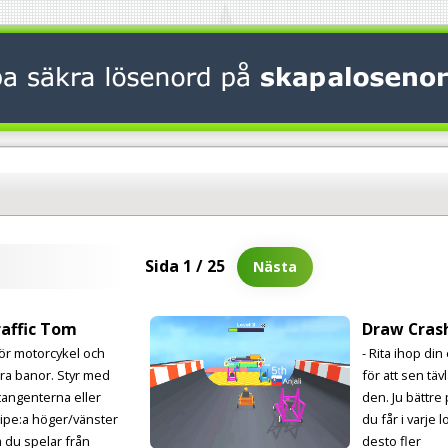
Sida 1 / 25
Nästa
raffic Tom
Draw Cras
Kör motorcykel och
- Rita ihop din
ara banor. Styr med
för att sen tä
ltangenterna eller
den. Ju bättre
ipe:a höger/vänster
du får i varje l
 du spelar från
desto fler