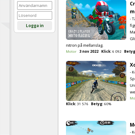
Cr
m
- 
fi
Logga in
Ma
Gl
nitron på mellanslag.
Motor
3 nov 2022
Klick:
6 092
Betyg
X
- K
Sp
Uni
we
Mo
Klick:
31 576
Betyg:
60%
M
- 