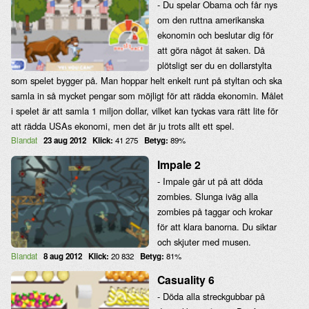
- Du spelar Obama och får nys
om den ruttna amerikanska
ekonomin och beslutar dig för
att göra något åt saken. Då
plötsligt ser du en dollarstylta
som spelet bygger på. Man hoppar helt enkelt runt på styltan och ska
samla in så mycket pengar som möjligt för att rädda ekonomin. Målet
i spelet är att samla 1 miljon dollar, vilket kan tyckas vara rätt lite för
att rädda USAs ekonomi, men det är ju trots allt ett spel.
Blandat
23 aug 2012
Klick:
41 275
Betyg:
89%
Impale 2
- Impale går ut på att döda
zombies. Slunga iväg alla
zombies på taggar och krokar
för att klara banorna. Du siktar
och skjuter med musen.
Blandat
8 aug 2012
Klick:
20 832
Betyg:
81%
Casuality 6
- Döda alla streckgubbar på