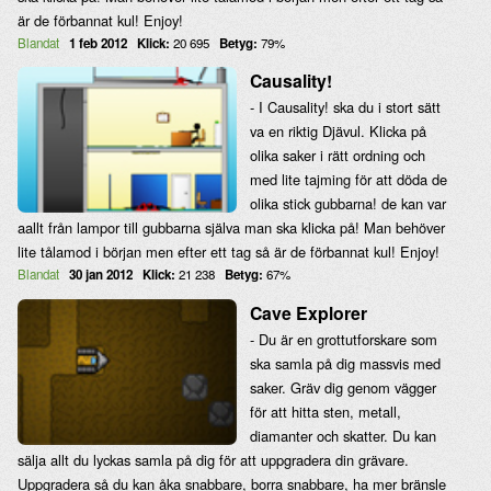
är de förbannat kul! Enjoy!
Blandat
1 feb 2012
Klick:
20 695
Betyg:
79%
Causality!
- I Causality! ska du i stort sätt
va en riktig Djävul. Klicka på
olika saker i rätt ordning och
med lite tajming för att döda de
olika stick gubbarna! de kan var
aallt från lampor till gubbarna själva man ska klicka på! Man behöver
lite tålamod i början men efter ett tag så är de förbannat kul! Enjoy!
Blandat
30 jan 2012
Klick:
21 238
Betyg:
67%
Cave Explorer
- Du är en grottutforskare som
ska samla på dig massvis med
saker. Gräv dig genom vägger
för att hitta sten, metall,
diamanter och skatter. Du kan
sälja allt du lyckas samla på dig för att uppgradera din grävare.
Uppgradera så du kan åka snabbare, borra snabbare, ha mer bränsle