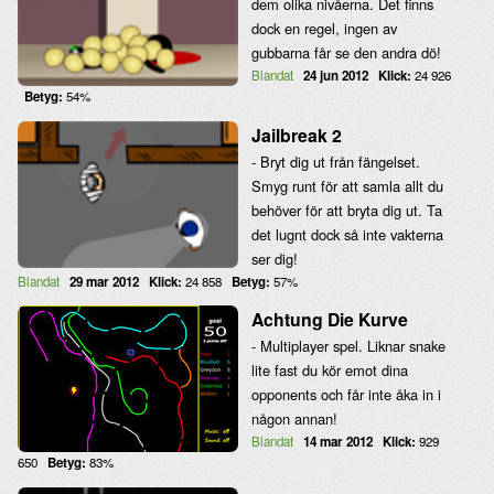
dem olika nivåerna. Det finns
dock en regel, ingen av
gubbarna får se den andra dö!
Blandat
24 jun 2012
Klick:
24 926
Betyg:
54%
Jailbreak 2
- Bryt dig ut från fängelset.
Smyg runt för att samla allt du
behöver för att bryta dig ut. Ta
det lugnt dock så inte vakterna
ser dig!
Blandat
29 mar 2012
Klick:
24 858
Betyg:
57%
Achtung Die Kurve
- Multiplayer spel. Liknar snake
lite fast du kör emot dina
opponents och får inte åka in i
någon annan!
Blandat
14 mar 2012
Klick:
929
650
Betyg:
83%