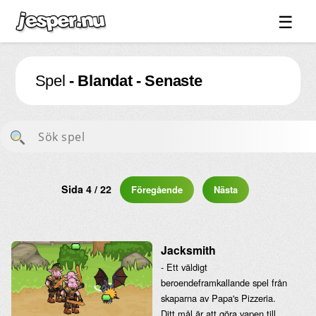
☰
Spel ↓
Spel
- Blandat - Senaste
Bilder ↓
Forum ↓
Länkar
Videos
Blandat ↓
Sida 4 / 22
Föregående
Nästa
Om sidan ↓
Jacksmith
- Ett väldigt
beroendeframkallande spel från
skaparna av Papa's Pizzeria.
Ditt mål är att göra vapen till