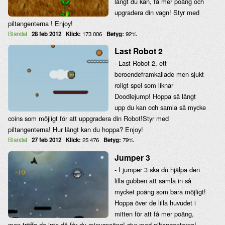
långt du kan, få mer poäng och
upgradera din vagn! Styr med
piltangenterna ! Enjoy!
Blandat
28 feb 2012
Klick:
173 006
Betyg:
92%
Last Robot 2
- Last Robot 2, ett
beroendeframkallade men sjukt
roligt spel som liknar
Doodlejump! Hoppa så långt
upp du kan och samla så mycke
coins som möjligt för att uppgradera din Robot!Styr med
piltangenterna! Hur långt kan du hoppa? Enjoy!
Blandat
27 feb 2012
Klick:
25 476
Betyg:
79%
Jumper 3
- I jumper 3 ska du hjälpa den
lilla gubben att samla in så
mycket poäng som bara möjligt!
Hoppa över de lilla huvudet i
mitten för att få mer poäng,
men träffa de inte då får du minuspoäng! styr med piltangenterna!