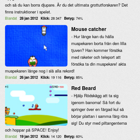
och så du kan borra djupare. Är du det ultimata grottutforskaren? Det
finns instruktioner i spelet.
Blandat
28 jan 2012
Klick:
28 347
Betyg:
74%
Mouse catcher
- Hur länge kan du hålla
muspekaren borta från den lilla
tjuven? Han kommer försöka
med raketer och teleport att
försöka ta din muspekare! akta
muspekaren länge nog i slå alla rekord!
Blandat
26 jan 2012
Klick:
19 116
Betyg:
85%
Red Beard
- Hjälp Rödskägg att ta sig
igenom banorna! Så fort du
springer över en färgad kul så
börjar plattan i samma färg röra
sig! Du styr med piltangenterna
och hoppar på SPACE! Enjoy!
Blandat
19 jan 2012
Klick:
14 120
Betyg:
60%