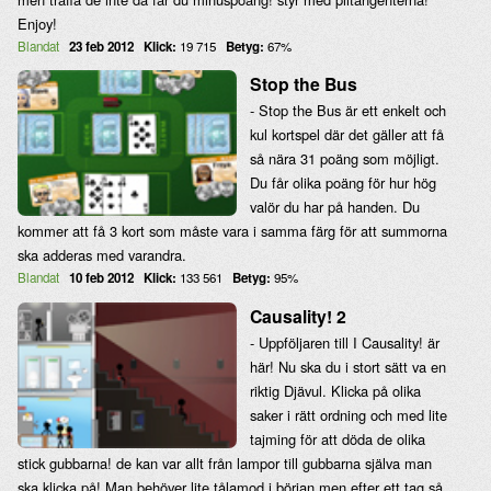
Enjoy!
Blandat
23 feb 2012
Klick:
19 715
Betyg:
67%
Stop the Bus
- Stop the Bus är ett enkelt och
kul kortspel där det gäller att få
så nära 31 poäng som möjligt.
Du får olika poäng för hur hög
valör du har på handen. Du
kommer att få 3 kort som måste vara i samma färg för att summorna
ska adderas med varandra.
Blandat
10 feb 2012
Klick:
133 561
Betyg:
95%
Causality! 2
- Uppföljaren till I Causality! är
här! Nu ska du i stort sätt va en
riktig Djävul. Klicka på olika
saker i rätt ordning och med lite
tajming för att döda de olika
stick gubbarna! de kan var allt från lampor till gubbarna själva man
ska klicka på! Man behöver lite tålamod i början men efter ett tag så