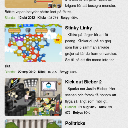
krigare för att besegra monster.
Bättre vapen betyder bättre loot på fältet.
Blandat
12 okt 2012
Klick:
128 734
Betyg:
95%
Stinky Linky
- Klicka på färger för att få
poäng. Klickar du på en grej
som har 5 sammanlänkade
grejor så får du fram en varelse.
Se till så att din mana inte tar
slut.
Blandat
22 sep 2012
Klick:
16 255
Betyg:
63%
Kick out Bieber 2
- Sparka ner Justin Bieber från
scenen och försök få honom att
flyga så långt som möjligt.
Blandat
31 aug 2012
Klick:
29
672
Betyg:
80%
Politricks