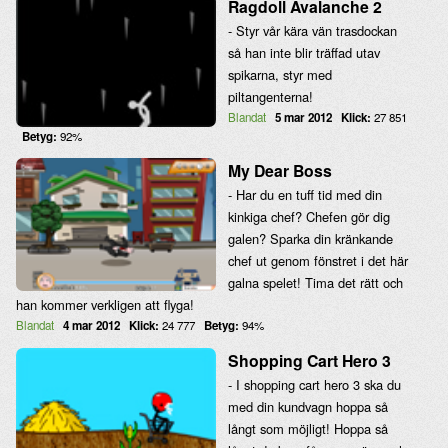
Ragdoll Avalanche 2
- Styr vår kära vän trasdockan
så han inte blir träffad utav
spikarna, styr med
piltangenterna!
Blandat
5 mar 2012
Klick:
27 851
Betyg:
92%
My Dear Boss
- Har du en tuff tid med din
kinkiga chef? Chefen gör dig
galen? Sparka din kränkande
chef ut genom fönstret i det här
galna spelet! Tima det rätt och
han kommer verkligen att flyga!
Blandat
4 mar 2012
Klick:
24 777
Betyg:
94%
Shopping Cart Hero 3
- I shopping cart hero 3 ska du
med din kundvagn hoppa så
långt som möjligt! Hoppa så