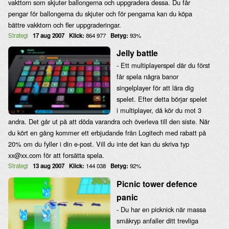
vakttorn som skjuter ballongerna och uppgradera dessa. Du får
pengar för ballongerna du skjuter och för pengarna kan du köpa
bättre vakktorn och fler uppgraderingar.
Strategi
17 aug 2007
Klick:
864 977
Betyg:
93%
Jelly battle
- Ett multiplayerspel där du först
får spela några banor
singelplayer för att lära dig
spelet. Efter detta börjar spelet
i multiplayer, då kör du mot 3
andra. Det går ut på att döda varandra och överleva till den siste. När
du kört en gång kommer ett erbjudande från Logitech med rabatt på
20% om du fyller i din e-post. Vill du inte det kan du skriva typ
xx@xx.com för att forsätta spela.
Strategi
13 aug 2007
Klick:
144 038
Betyg:
92%
Picnic tower defence
panic
- Du har en picknick när massa
småkryp anfaller ditt trevliga