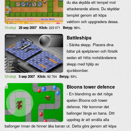
du ska skydda ett tempel mot
attackerande aliens. Du skyddar
templet genom att köpa
vakttorn och uppgradera dessa.
Strategi
28 sep 2007
Klick:
223 071
Betyg:
86%
Battleships
- Sänka skepp. Placera dina
båtar på spelplanen och försök
sedan att hitta motståndarens
skepp med hjälp av
sjunkbomber.
Strategi
5 sep 2007
Klick:
92 754
Betyg:
93%
Bloons tower defence
- En blandning av det roliga
spelen Bloons och tower
defence. Här kommer det
ballonger längs en bana. Ditt
uppdrag är att smälla alla
ballonger innan de hinner åka banan ut. Detta görs genom att köpa