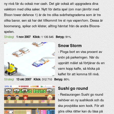
ny nivå får du också mer cash. Det går också att uppgradera dina
vakktorn med olika saker. Nytt för detta spel (om man jämför med
Bloon tower defence 1) är de tre olika svårihetsgraderna som är tre
olika banor, sen så har det tillkommit tre st nya vapen/torn. Dessa är
boomerang, spikar och klister, allting hämtat från de andra Bloons-
spelen.
Strategi
1 nov 2007
Klick:
1 135 545
Betyg:
91%
Snow Storm
- Ploga bort en viss procent av
snön på parkeringen. När du
uppnått målet så förtjänar du en
varm kopp kaffe, så klicka på
kaffet för att komma till nivå.
Strategi
13 okt 2007
Klick:
312 710
Betyg:
80%
Sushi go round
- Restaurangen Sushi go round
behöver en ny sushikock och du
ska provjobba som kock. För att
göra olika rätter kan du läsa på