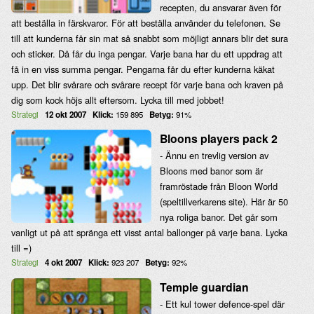
recepten, du ansvarar även för
att beställa in färskvaror. För att beställa använder du telefonen. Se
till att kunderna får sin mat så snabbt som möjligt annars blir det sura
och sticker. Då får du inga pengar. Varje bana har du ett uppdrag att
få in en viss summa pengar. Pengarna får du efter kunderna käkat
upp. Det blir svårare och svårare recept för varje bana och kraven på
dig som kock höjs allt eftersom. Lycka till med jobbet!
Strategi
12 okt 2007
Klick:
159 895
Betyg:
91%
Bloons players pack 2
- Ännu en trevlig version av
Bloons med banor som är
framröstade från Bloon World
(speltillverkarens site). Här är 50
nya roliga banor. Det går som
vanligt ut på att spränga ett visst antal ballonger på varje bana. Lycka
till =)
Strategi
4 okt 2007
Klick:
923 207
Betyg:
92%
Temple guardian
- Ett kul tower defence-spel där