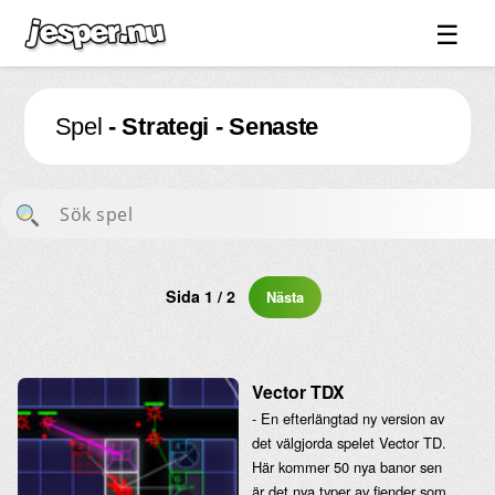
☰
Spel ↓
Spel
- Strategi - Senaste
Bilder ↓
Forum ↓
Länkar
Videos
Blandat ↓
Sida 1 / 2
Nästa
Om sidan ↓
Vector TDX
- En efterlängtad ny version av
det välgjorda spelet Vector TD.
Här kommer 50 nya banor sen
är det nya typer av fiender som