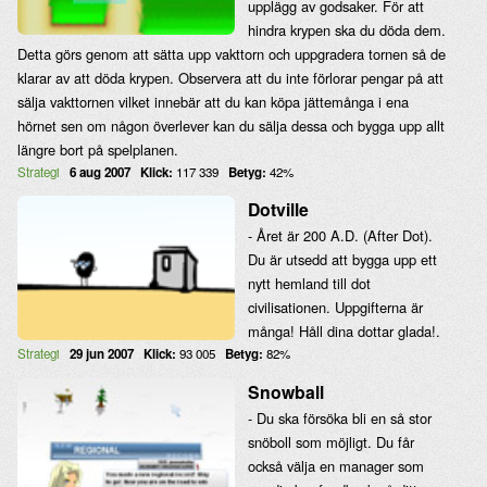
upplägg av godsaker. För att
hindra krypen ska du döda dem.
Detta görs genom att sätta upp vakttorn och uppgradera tornen så de
klarar av att döda krypen. Observera att du inte förlorar pengar på att
sälja vakttornen vilket innebär att du kan köpa jättemånga i ena
hörnet sen om någon överlever kan du sälja dessa och bygga upp allt
längre bort på spelplanen.
Strategi
6 aug 2007
Klick:
117 339
Betyg:
42%
Dotville
- Året är 200 A.D. (After Dot).
Du är utsedd att bygga upp ett
nytt hemland till dot
civilisationen. Uppgifterna är
många! Håll dina dottar glada!.
Strategi
29 jun 2007
Klick:
93 005
Betyg:
82%
Snowball
- Du ska försöka bli en så stor
snöboll som möjligt. Du får
också välja en manager som