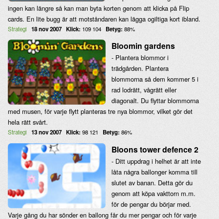
ingen kan längre så kan man byta korten genom att klicka på Flip
cards. En lite bugg är att motståndaren kan lägga ogiltiga kort ibland.
Strategi
18 nov 2007
Klick:
109 104
Betyg:
88%
Bloomin gardens
- Plantera blommor i
trädgården. Plantera
blommorna så dem kommer 5 i
rad lodrätt, vågrätt eller
diagonalt. Du flyttar blommorna
med musen, för varje flytt planteras tre nya blommor, vilket gör det
hela rätt svårt.
Strategi
13 nov 2007
Klick:
98 121
Betyg:
86%
Bloons tower defence 2
- Ditt uppdrag i helhet är att inte
låta några ballonger komma till
slutet av banan. Detta gör du
genom att köpa vakttorn m.m.
för de pengar du börjar med.
Varje gång du har sönder en ballong får du mer pengar och för varje