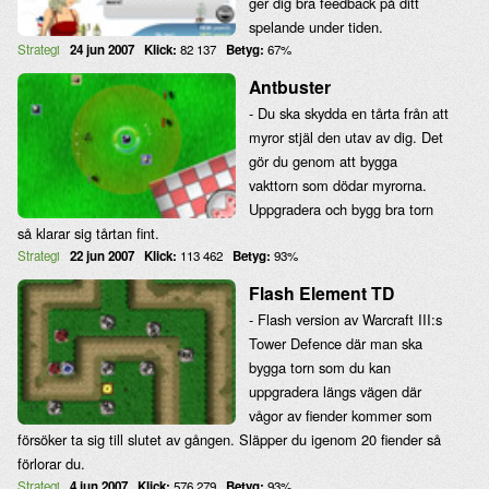
ger dig bra feedback på ditt
spelande under tiden.
Strategi
24 jun 2007
Klick:
82 137
Betyg:
67%
Antbuster
- Du ska skydda en tårta från att
myror stjäl den utav av dig. Det
gör du genom att bygga
vakttorn som dödar myrorna.
Uppgradera och bygg bra torn
så klarar sig tårtan fint.
Strategi
22 jun 2007
Klick:
113 462
Betyg:
93%
Flash Element TD
- Flash version av Warcraft III:s
Tower Defence där man ska
bygga torn som du kan
uppgradera längs vägen där
vågor av fiender kommer som
försöker ta sig till slutet av gången. Släpper du igenom 20 fiender så
förlorar du.
Strategi
4 jun 2007
Klick:
576 279
Betyg:
93%