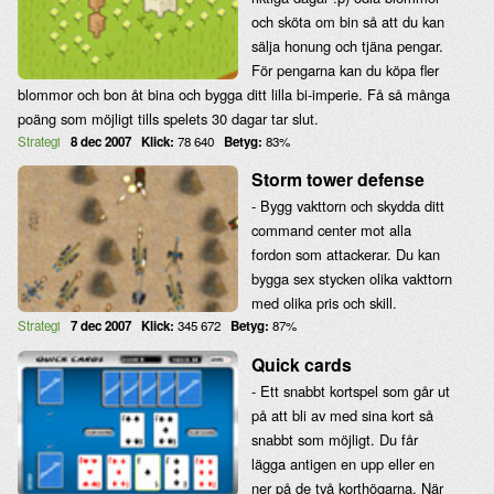
och sköta om bin så att du kan
sälja honung och tjäna pengar.
För pengarna kan du köpa fler
blommor och bon åt bina och bygga ditt lilla bi-imperie. Få så många
poäng som möjligt tills spelets 30 dagar tar slut.
Strategi
8 dec 2007
Klick:
78 640
Betyg:
83%
Storm tower defense
- Bygg vakttorn och skydda ditt
command center mot alla
fordon som attackerar. Du kan
bygga sex stycken olika vakttorn
med olika pris och skill.
Strategi
7 dec 2007
Klick:
345 672
Betyg:
87%
Quick cards
- Ett snabbt kortspel som går ut
på att bli av med sina kort så
snabbt som möjligt. Du får
lägga antigen en upp eller en
ner på de två korthögarna. När