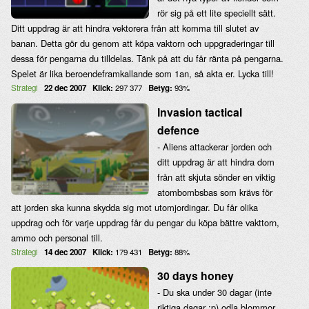
rör sig på ett lite speciellt sätt.
Ditt uppdrag är att hindra vektorera från att komma till slutet av
banan. Detta gör du genom att köpa vaktorn och uppgraderingar till
dessa för pengarna du tilldelas. Tänk på att du får ränta på pengarna.
Spelet är lika beroendeframkallande som 1an, så akta er. Lycka till!
Strategi
22 dec 2007
Klick:
297 377
Betyg:
93%
Invasion tactical
defence
- Aliens attackerar jorden och
ditt uppdrag är att hindra dom
från att skjuta sönder en viktig
atombombsbas som krävs för
att jorden ska kunna skydda sig mot utomjordingar. Du får olika
uppdrag och för varje uppdrag får du pengar du köpa bättre vakttorn,
ammo och personal till.
Strategi
14 dec 2007
Klick:
179 431
Betyg:
88%
30 days honey
- Du ska under 30 dagar (inte
riktiga dagar :p) odla blommor