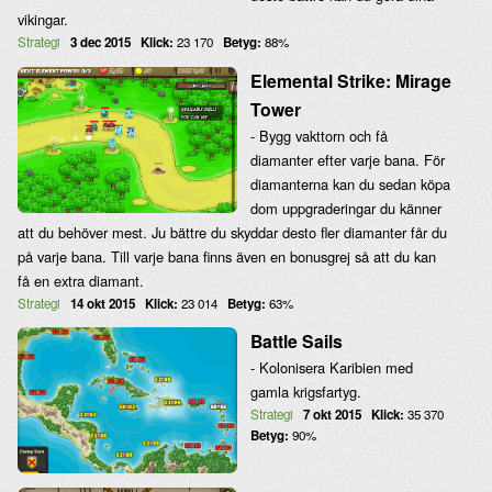
vikingar.
Strategi
3 dec 2015
Klick:
23 170
Betyg:
88%
Elemental Strike: Mirage
Tower
- Bygg vakttorn och få
diamanter efter varje bana. För
diamanterna kan du sedan köpa
dom uppgraderingar du känner
att du behöver mest. Ju bättre du skyddar desto fler diamanter får du
på varje bana. Till varje bana finns även en bonusgrej så att du kan
få en extra diamant.
Strategi
14 okt 2015
Klick:
23 014
Betyg:
63%
Battle Sails
- Kolonisera Karibien med
gamla krigsfartyg.
Strategi
7 okt 2015
Klick:
35 370
Betyg:
90%