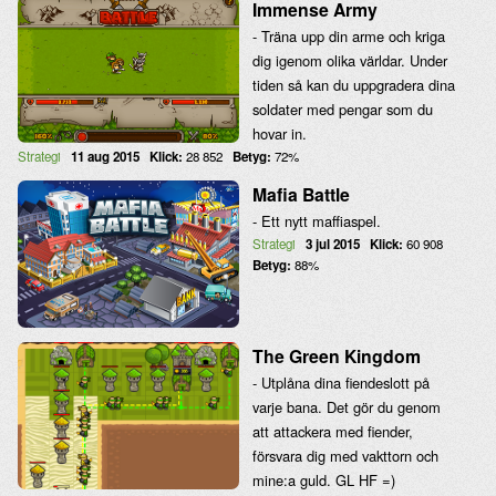
Immense Army
- Träna upp din arme och kriga
dig igenom olika världar. Under
tiden så kan du uppgradera dina
soldater med pengar som du
hovar in.
Strategi
11 aug 2015
Klick:
28 852
Betyg:
72%
Mafia Battle
- Ett nytt maffiaspel.
Strategi
3 jul 2015
Klick:
60 908
Betyg:
88%
The Green Kingdom
- Utplåna dina fiendeslott på
varje bana. Det gör du genom
att attackera med fiender,
försvara dig med vakttorn och
mine:a guld. GL HF =)