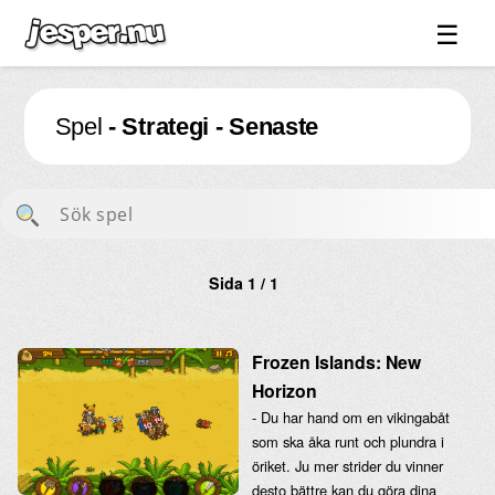
☰
Spel ↓
Spel
- Strategi - Senaste
Bilder ↓
Forum ↓
Länkar
Videos
Sida 1 / 1
Blandat ↓
Om sidan ↓
Frozen Islands: New
Horizon
- Du har hand om en vikingabåt
som ska åka runt och plundra i
öriket. Ju mer strider du vinner
desto bättre kan du göra dina