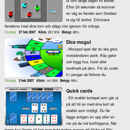
ut torn längs vägen till slottet.
Efter 20 sekunder så kommer
en våg av fiender som försöker
ta sig till slottet. Eliminera
fienderna med dina torn och släpp inte igenom för många.
Strategi
27 feb 2007
Klick:
251 974
Betyg:
82%
Dice mogul
- Monopol-spel där du ska göra
motståndaren pank. Köp gator
och bygg hus, hotel eller
landmark på dem. För du under
0 i pengar så förlorar du.
Strategi
3 feb 2007
Klick:
141 839
Betyg:
93%
Quick cards
- Ett snabbt kortspel som går ut
på att bli av med sina kort så
snabbt som möjligt. Du får
lägga antigen en upp eller en
ner på de två korthögarna. När
ingen kan längre så kan man byta korten genom att klicka på Flip