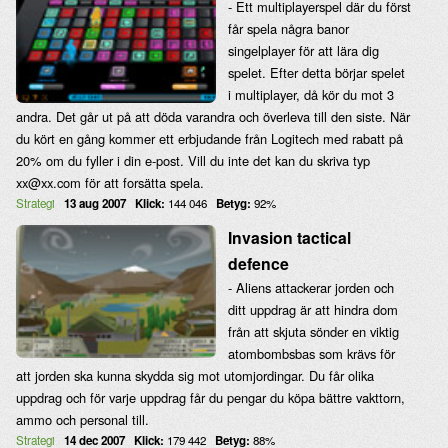
- Ett multiplayerspel där du först
får spela några banor
singelplayer för att lära dig
spelet. Efter detta börjar spelet
i multiplayer, då kör du mot 3
andra. Det går ut på att döda varandra och överleva till den siste. När
du kört en gång kommer ett erbjudande från Logitech med rabatt på
20% om du fyller i din e-post. Vill du inte det kan du skriva typ
xx@xx.com för att forsätta spela.
Strategi
13 aug 2007
Klick:
144 046
Betyg:
92%
Invasion tactical
defence
- Aliens attackerar jorden och
ditt uppdrag är att hindra dom
från att skjuta sönder en viktig
atombombsbas som krävs för
att jorden ska kunna skydda sig mot utomjordingar. Du får olika
uppdrag och för varje uppdrag får du pengar du köpa bättre vakttorn,
ammo och personal till.
Strategi
14 dec 2007
Klick:
179 442
Betyg:
88%