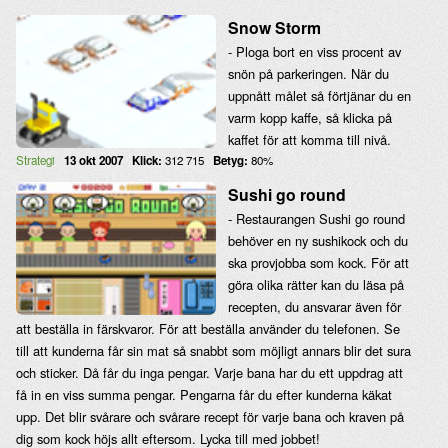
Snow Storm
- Ploga bort en viss procent av
snön på parkeringen. När du
uppnått målet så förtjänar du en
varm kopp kaffe, så klicka på
kaffet för att komma till nivå.
Strategi
13 okt 2007
Klick:
312 715
Betyg:
80%
Sushi go round
- Restaurangen Sushi go round
behöver en ny sushikock och du
ska provjobba som kock. För att
göra olika rätter kan du läsa på
recepten, du ansvarar även för
att beställa in färskvaror. För att beställa använder du telefonen. Se
till att kunderna får sin mat så snabbt som möjligt annars blir det sura
och sticker. Då får du inga pengar. Varje bana har du ett uppdrag att
få in en viss summa pengar. Pengarna får du efter kunderna käkat
upp. Det blir svårare och svårare recept för varje bana och kraven på
dig som kock höjs allt eftersom. Lycka till med jobbet!