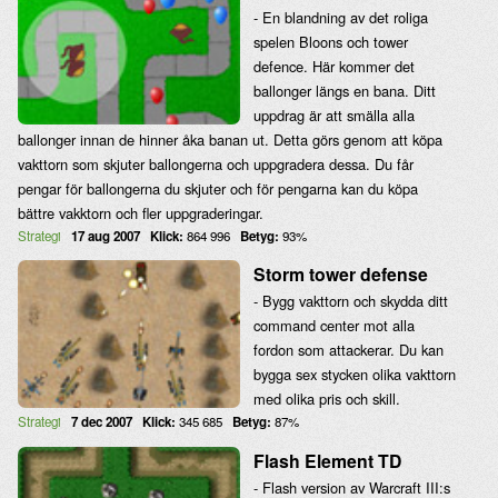
- En blandning av det roliga
spelen Bloons och tower
defence. Här kommer det
ballonger längs en bana. Ditt
uppdrag är att smälla alla
ballonger innan de hinner åka banan ut. Detta görs genom att köpa
vakttorn som skjuter ballongerna och uppgradera dessa. Du får
pengar för ballongerna du skjuter och för pengarna kan du köpa
bättre vakktorn och fler uppgraderingar.
Strategi
17 aug 2007
Klick:
864 996
Betyg:
93%
Storm tower defense
- Bygg vakttorn och skydda ditt
command center mot alla
fordon som attackerar. Du kan
bygga sex stycken olika vakttorn
med olika pris och skill.
Strategi
7 dec 2007
Klick:
345 685
Betyg:
87%
Flash Element TD
- Flash version av Warcraft III:s