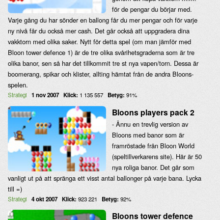
för de pengar du börjar med.
Varje gång du har sönder en ballong får du mer pengar och för varje
ny nivå får du också mer cash. Det går också att uppgradera dina
vakktorn med olika saker. Nytt för detta spel (om man jämför med
Bloon tower defence 1) är de tre olika svårihetsgraderna som är tre
olika banor, sen så har det tillkommit tre st nya vapen/torn. Dessa är
boomerang, spikar och klister, allting hämtat från de andra Bloons-
spelen.
Strategi
1 nov 2007
Klick:
1 135 557
Betyg:
91%
Bloons players pack 2
- Ännu en trevlig version av
Bloons med banor som är
framröstade från Bloon World
(speltillverkarens site). Här är 50
nya roliga banor. Det går som
vanligt ut på att spränga ett visst antal ballonger på varje bana. Lycka
till =)
Strategi
4 okt 2007
Klick:
923 221
Betyg:
92%
Bloons tower defence