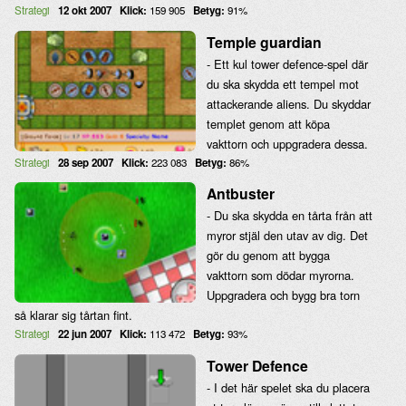
Strategi
12 okt 2007
Klick:
159 905
Betyg:
91%
Temple guardian
- Ett kul tower defence-spel där
du ska skydda ett tempel mot
attackerande aliens. Du skyddar
templet genom att köpa
vakttorn och uppgradera dessa.
Strategi
28 sep 2007
Klick:
223 083
Betyg:
86%
Antbuster
- Du ska skydda en tårta från att
myror stjäl den utav av dig. Det
gör du genom att bygga
vakttorn som dödar myrorna.
Uppgradera och bygg bra torn
så klarar sig tårtan fint.
Strategi
22 jun 2007
Klick:
113 472
Betyg:
93%
Tower Defence
- I det här spelet ska du placera