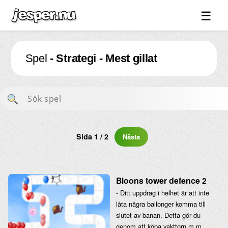
☰
Spel ↓
Spel
- Strategi - Mest gillat
Bilder ↓
Forum ↓
Länkar
Videos
Blandat ↓
Sida 1 / 2
Nästa
Om sidan ↓
Bloons tower defence 2
- Ditt uppdrag i helhet är att inte
låta några ballonger komma till
slutet av banan. Detta gör du
genom att köpa vakttorn m.m.