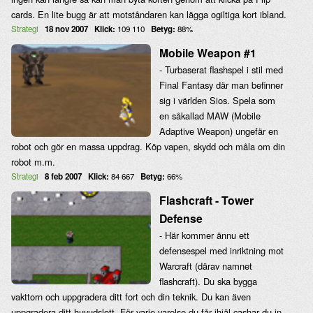
cards. En lite bugg är att motståndaren kan lägga ogiltiga kort ibland.
Strategi
18 nov 2007
Klick:
109 110
Betyg:
88%
Mobile Weapon #1
- Turbaserat flashspel i stil med
Final Fantasy där man befinner
sig i världen Sios. Spela som
en såkallad MAW (Mobile
Adaptive Weapon) ungefär en
robot och gör en massa uppdrag. Köp vapen, skydd och måla om din
robot m.m.
Strategi
8 feb 2007
Klick:
84 667
Betyg:
66%
Flashcraft - Tower
Defense
- Här kommer ännu ett
defensespel med inriktning mot
Warcraft (därav namnet
flashcraft). Du ska bygga
vakttorn och uppgradera ditt fort och din teknik. Du kan även
uppgradera ditt huvudslott. För varje varelse du får ihjäl cashar du in