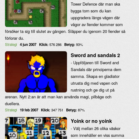
Tower Defence där man ska
bygga torn som du kan
uppgradera längs vägen där
vågor av fiender kommer som
försöker ta sig till slutet av gången. Släpper du igenom 20 fiender så
förlorar du.
Strategi
4 jun 2007
Klick:
576 286
Betyg:
93%
Sword and sandals 2
- Uppföljaren till Sword and
Sandals där principerna dem
samma. Skapa en gladiator
utrusta dig med vapen och
rustning och ge dig ut på
arenan. Nytt 2:an är att man kan använda magi, pilbåge och
duellera.
Strategi
19 feb 2007
Klick:
347 751
Betyg:
87%
Yoink or no yoink
- Välj mellan 26 olika väskor
som innehåller en viss summa