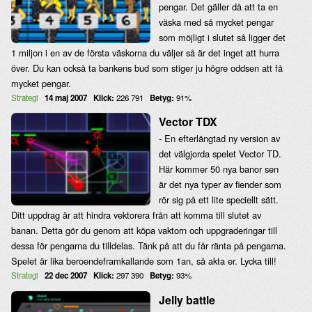
pengar. Det gäller då att ta en
väska med så mycket pengar
som möjligt i slutet så ligger det
1 miljon i en av de första väskorna du väljer så är det inget att hurra
över. Du kan också ta bankens bud som stiger ju högre oddsen att få
mycket pengar.
Strategi
14 maj 2007
Klick:
226 791
Betyg:
91%
Vector TDX
- En efterlängtad ny version av
det välgjorda spelet Vector TD.
Här kommer 50 nya banor sen
är det nya typer av fiender som
rör sig på ett lite speciellt sätt.
Ditt uppdrag är att hindra vektorera från att komma till slutet av
banan. Detta gör du genom att köpa vaktorn och uppgraderingar till
dessa för pengarna du tilldelas. Tänk på att du får ränta på pengarna.
Spelet är lika beroendeframkallande som 1an, så akta er. Lycka till!
Strategi
22 dec 2007
Klick:
297 390
Betyg:
93%
Jelly battle