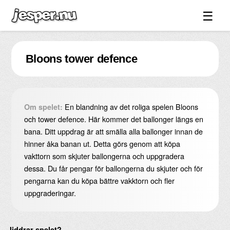
☰
Spel ↓
Bloons tower defence
Bilder ↓
Forum ↓
Länkar
En blandning av det roliga spelen Bloons
Om spelet:
Videos
och tower defence. Här kommer det ballonger längs en
bana. Ditt uppdrag är att smälla alla ballonger innan de
Blandat ↓
hinner åka banan ut. Detta görs genom att köpa
vakttorn som skjuter ballongerna och uppgradera
Om sidan ↓
dessa. Du får pengar för ballongerna du skjuter och för
pengarna kan du köpa bättre vakktorn och fler
uppgraderingar.
Jiddrar spelet?