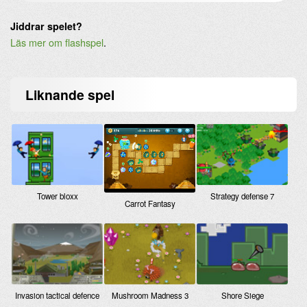
Jiddrar spelet?
Läs mer om flashspel
.
Liknande
spel
Tower bloxx
Strategy defense 7
Carrot Fantasy
Invasion tactical defence
Mushroom Madness 3
Shore Siege