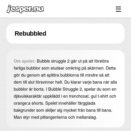
☰
Spel ↓
Rebubbled
Bilder ↓
Forum ↓
Länkar
Bubble struggle 2 går ut på att förstöra
Om spelet:
Videos
farliga bubblor som studsar omkring på skärmen. Detta
gör du genom att splittra bubblorna till mindre så att
Blandat ↓
dem till slut försvinner helt. Du klarar varje bana när alla
bubblor är borta. I Bubble Struggle 2, spelar du som en
Om sidan ↓
djävulskaraktär uppklädd i en trenchcoat, gul t-shirt och
orange:a shorts. Spelet innehåller färgglada
bakgrunder som skiljer sig mycket från bana till bana.
Man styr med piltangenterna och mellanslag.