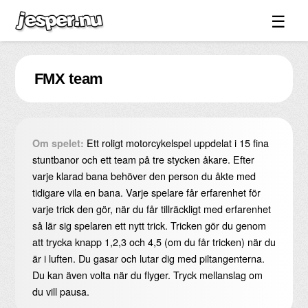
☰
Spel ↓
FMX team
Bilder ↓
Forum ↓
Länkar
Ett roligt motorcykelspel uppdelat i 15 fina
Om spelet:
Videos
stuntbanor och ett team på tre stycken åkare. Efter
varje klarad bana behöver den person du åkte med
Blandat ↓
tidigare vila en bana. Varje spelare får erfarenhet för
varje trick den gör, när du får tillräckligt med erfarenhet
Om sidan ↓
så lär sig spelaren ett nytt trick. Tricken gör du genom
att trycka knapp 1,2,3 och 4,5 (om du får tricken) när du
är i luften. Du gasar och lutar dig med piltangenterna.
Du kan även volta när du flyger. Tryck mellanslag om
du vill pausa.