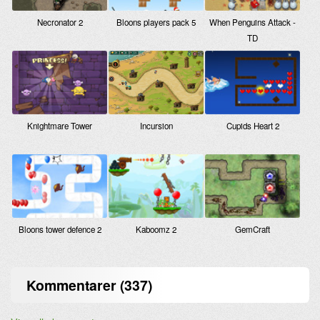
Necronator 2
Bloons players pack 5
When Penguins Attack -
TD
Knightmare Tower
Incursion
Cupids Heart 2
Bloons tower defence 2
Kaboomz 2
GemCraft
Kommentarer (337)