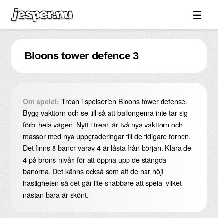
☰
Spel ↓
Bloons tower defence 3
Bilder ↓
Forum ↓
Länkar
Trean i spelserien Bloons tower defense.
Om spelet:
Videos
Bygg vakttorn och se till så att ballongerna inte tar sig
förbi hela vägen. Nytt i trean är två nya vakttorn och
Blandat ↓
massor med nya uppgraderingar till de tidigare tornen.
Det finns 8 banor varav 4 är låsta från början. Klara de
Om sidan ↓
4 på brons-nivån för att öppna upp de stängda
banorna. Det känns också som att de har höjt
hastigheten så det går lite snabbare att spela, vilket
nästan bara är skönt.