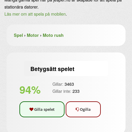
stationära datorer.
Läs mer om att spela på mobilen
.
Spel
›
Motor
›
Moto rush
Betygsätt spelet
Gillar:
3463
94%
Gillar inte:
233
Gilla spelet
Ogilla