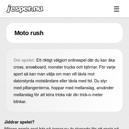
☰
Spel ↓
Moto rush
Bilder ↓
Forum ↓
Länkar
Ett riktigt välgjort onlinespel där du kan åka
Om spelet:
Videos
cross, snowboard, monster trucks och björnar. För varje
sport så kan man välja om man vill tävla mot
Blandat ↓
datorstyrda motståndare eller tävla med tid. Du styr
med piltangenterna, hoppar med mellanslag, använder
Om sidan ↓
mellanslag för att köra tricks när din trick-o-meter
blinkar.
Jiddrar spelet?
Många gamla spel här på jesper.nu är skapade för att spela på