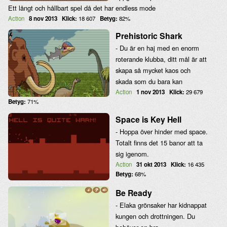
Ett långt och hållbart spel då det har endless mode
Action
8 nov 2013
Klick:
18 607
Betyg:
82%
Prehistoric Shark
- Du är en haj med en enorm
roterande klubba, ditt mål är att
skapa så mycket kaos och
skada som du bara kan
Action
1 nov 2013
Klick:
29 679
Betyg:
71%
Space is Key Hell
- Hoppa över hinder med space.
Totalt finns det 15 banor att ta
sig igenom.
Action
31 okt 2013
Klick:
16 435
Betyg:
68%
Be Ready
- Elaka grönsaker har kidnappat
kungen och drottningen. Du