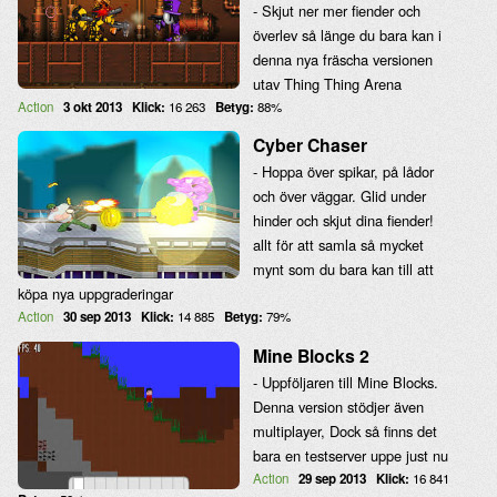
- Skjut ner mer fiender och
överlev så länge du bara kan i
denna nya fräscha versionen
utav Thing Thing Arena
Action
3 okt 2013
Klick:
16 263
Betyg:
88%
Cyber Chaser
- Hoppa över spikar, på lådor
och över väggar. Glid under
hinder och skjut dina fiender!
allt för att samla så mycket
mynt som du bara kan till att
köpa nya uppgraderingar
Action
30 sep 2013
Klick:
14 885
Betyg:
79%
Mine Blocks 2
- Uppföljaren till Mine Blocks.
Denna version stödjer även
multiplayer, Dock så finns det
bara en testserver uppe just nu
Action
29 sep 2013
Klick:
16 841