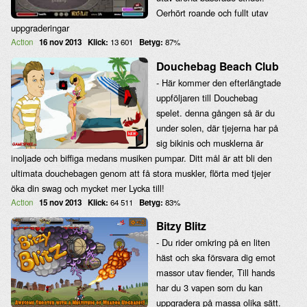
Oerhört roande och fullt utav
uppgraderingar
Action
16 nov 2013
Klick:
13 601
Betyg:
87%
Douchebag Beach Club
- Här kommer den efterlängtade
uppföljaren till Douchebag
spelet. denna gången så är du
under solen, där tjejerna har på
sig bikinis och musklerna är
inoljade och biffiga medans musiken pumpar. Ditt mål är att bli den
ultimata douchebagen genom att få stora muskler, flörta med tjejer
öka din swag och mycket mer Lycka till!
Action
15 nov 2013
Klick:
64 511
Betyg:
83%
Bitzy Blitz
- Du rider omkring på en liten
häst och ska försvara dig emot
massor utav fiender, Till hands
har du 3 vapen som du kan
uppgradera på massa olika sätt.