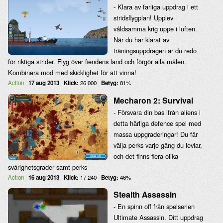
- Klara av farliga uppdrag i ett
stridsflygplan! Upplev
våldsamma krig uppe i luften.
När du har klarat av
träningsuppdragen är du redo
för riktiga strider. Flyg över fiendens land och förgör alla målen.
Kombinera mod med skicklighet för att vinna!
Action
17 aug 2013
Klick:
26 000
Betyg:
81%
Mecharon 2: Survival
- Försvara din bas ifrån aliens i
detta härliga defence spel med
massa uppgraderingar! Du får
välja perks varje gång du levlar,
och det finns flera olika
svårighetsgrader samt perks
Action
16 aug 2013
Klick:
17 240
Betyg:
46%
Stealth Assassin
- En spinn off från spelserien
Ultimate Assassin. Ditt uppdrag