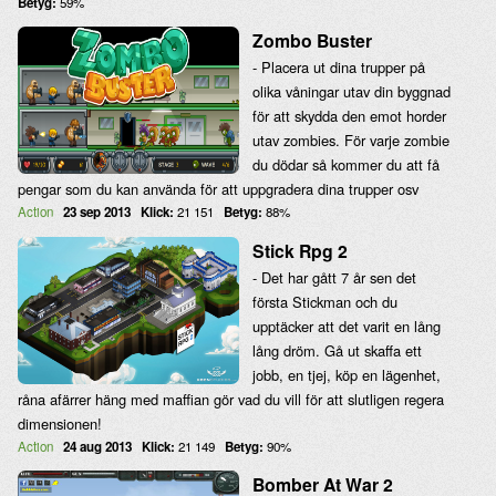
Betyg:
59%
Zombo Buster
- Placera ut dina trupper på
olika våningar utav din byggnad
för att skydda den emot horder
utav zombies. För varje zombie
du dödar så kommer du att få
pengar som du kan använda för att uppgradera dina trupper osv
Action
23 sep 2013
Klick:
21 151
Betyg:
88%
Stick Rpg 2
- Det har gått 7 år sen det
första Stickman och du
upptäcker att det varit en lång
lång dröm. Gå ut skaffa ett
jobb, en tjej, köp en lägenhet,
råna afärrer häng med maffian gör vad du vill för att slutligen regera
dimensionen!
Action
24 aug 2013
Klick:
21 149
Betyg:
90%
Bomber At War 2