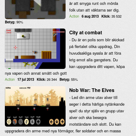
är att smyga runt och mörda
folk utan att väktarna ser dig.
Action
6 aug 2013
Klick:
35 532
Betyg:
90%
City at combat
- Du är en polis som blir skickad
på flertalet olika uppdrag, Din
huvudsakliga syssla är att föra
krig emot alla gangsters. Du
kan uppgradera ditt vapen, köpa
nya vapen och annat smått och gott
Action
17 jul 2013
Klick:
26 344
Betyg:
55%
Nob War: The Elves
- Led din arme utav alver till
seger i detta härliga nytänkande
spel! du styr själv en grupp utav
alver och ska besegra
motståndare och slott. Du kan
uppgradera din arme med nya förmågor, fler soldater och en massa