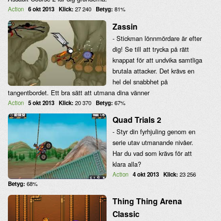
Action
6 okt 2013
Klick:
27 240
Betyg:
81%
Zassin
- Stickman lönnmördare är efter
dig! Se till att trycka på rätt
knappat för att undvika samtliga
brutala attacker. Det krävs en
hel del snabbhet på
tangentbordet. Ett bra sätt att utmana dina vänner
Action
5 okt 2013
Klick:
20 370
Betyg:
67%
Quad Trials 2
- Styr din fyrhjuling genom en
serie utav utmanande nivåer.
Har du vad som krävs för att
klara alla?
Action
4 okt 2013
Klick:
23 256
Betyg:
68%
Thing Thing Arena
Classic