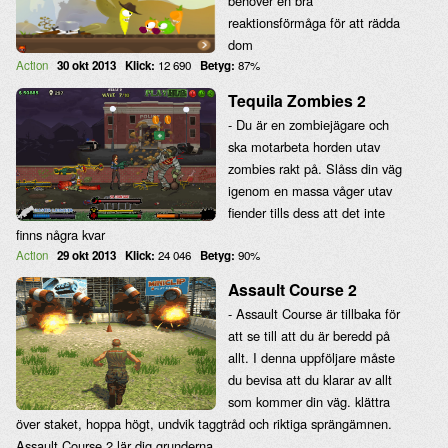
behöver en bra
reaktionsförmåga för att rädda
dom
Action
30 okt 2013
Klick:
12 690
Betyg:
87%
Tequila Zombies 2
- Du är en zombiejägare och
ska motarbeta horden utav
zombies rakt på. Slåss din väg
igenom en massa våger utav
fiender tills dess att det inte
finns några kvar
Action
29 okt 2013
Klick:
24 046
Betyg:
90%
Assault Course 2
- Assault Course är tillbaka för
att se till att du är beredd på
allt. I denna uppföljare måste
du bevisa att du klarar av allt
som kommer din väg. klättra
över staket, hoppa högt, undvik taggtråd och riktiga sprängämnen.
Assault Course 2 lär dig grunderna.