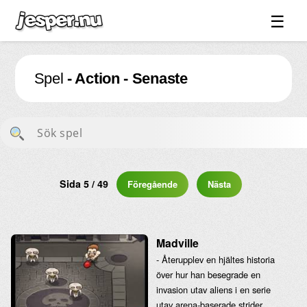
☰
Spel ↓
Spel
- Action - Senaste
Bilder ↓
Forum ↓
Länkar
Videos
Blandat ↓
Sida 5 / 49
Föregående
Nästa
Om sidan ↓
Madville
- Återupplev en hjältes historia
över hur han besegrade en
invasion utav aliens i en serie
utav arena-baserade strider.