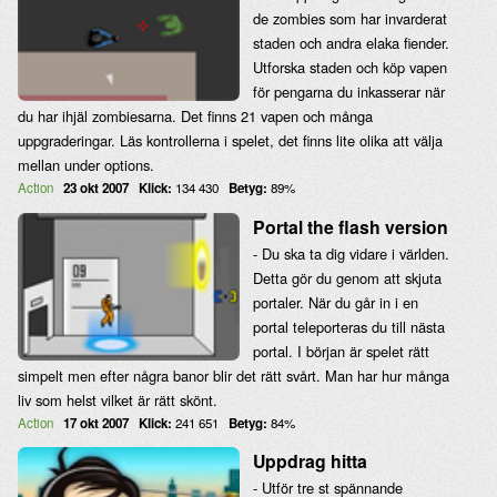
de zombies som har invarderat
staden och andra elaka fiender.
Utforska staden och köp vapen
för pengarna du inkasserar när
du har ihjäl zombiesarna. Det finns 21 vapen och många
uppgraderingar. Läs kontrollerna i spelet, det finns lite olika att välja
mellan under options.
Action
23 okt 2007
Klick:
134 430
Betyg:
89%
Portal the flash version
- Du ska ta dig vidare i världen.
Detta gör du genom att skjuta
portaler. När du går in i en
portal teleporteras du till nästa
portal. I början är spelet rätt
simpelt men efter några banor blir det rätt svårt. Man har hur många
liv som helst vilket är rätt skönt.
Action
17 okt 2007
Klick:
241 651
Betyg:
84%
Uppdrag hitta
- Utför tre st spännande