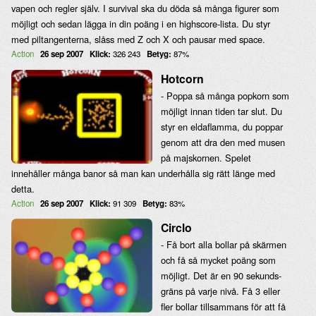
vapen och regler själv. I survival ska du döda så många figurer som
möjligt och sedan lägga in din poäng i en highscore-lista. Du styr
med piltangenterna, slåss med Z och X och pausar med space.
Action
26 sep 2007
Klick:
326 243
Betyg:
87%
Hotcorn
- Poppa så många popkorn som
möjligt innan tiden tar slut. Du
styr en eldaflamma, du poppar
genom att dra den med musen
på majskornen. Spelet
innehåller många banor så man kan underhålla sig rätt länge med
detta.
Action
26 sep 2007
Klick:
91 309
Betyg:
83%
Circlo
- Få bort alla bollar på skärmen
och få så mycket poäng som
möjligt. Det är en 90 sekunds-
gräns på varje nivå. Få 3 eller
fler bollar tillsammans för att få