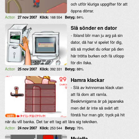
och utför kluriga uppgifter för att
öppna dörrar.
Action
27 nov 2007
Klick:
168 554
Betyg:
84%
Slå sönder en dator
- Ibland blir man ju arg på sin
dator, då har vi spelet för dig,
slå så mycket du orkar på den
här trötta burken och få utlopp
för din ilska.
Action
25 nov 2007
Klick:
392 331
Betyg:
88%
Hamra klackar
- Slå av kvinnornas klack utan
att få dom att ramla.
Beskrivnigarna är på japanska
men det är inte så svårt att
förstå hur man gör, tryck på hit
när du vill banka. Det tar ett tag att lära sig tekniken.
Action
24 nov 2007
Klick:
253 544
Betyg:
75%
Mujaffa