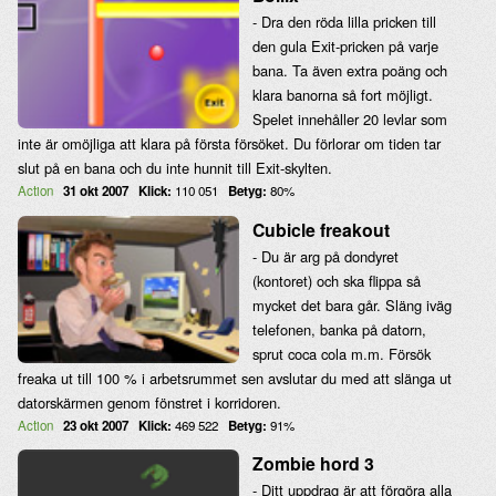
- Dra den röda lilla pricken till
den gula Exit-pricken på varje
bana. Ta även extra poäng och
klara banorna så fort möjligt.
Spelet innehåller 20 levlar som
inte är omöjliga att klara på första försöket. Du förlorar om tiden tar
slut på en bana och du inte hunnit till Exit-skylten.
Action
31 okt 2007
Klick:
110 051
Betyg:
80%
Cubicle freakout
- Du är arg på dondyret
(kontoret) och ska flippa så
mycket det bara går. Släng iväg
telefonen, banka på datorn,
sprut coca cola m.m. Försök
freaka ut till 100 % i arbetsrummet sen avslutar du med att slänga ut
datorskärmen genom fönstret i korridoren.
Action
23 okt 2007
Klick:
469 522
Betyg:
91%
Zombie hord 3
- Ditt uppdrag är att förgöra alla