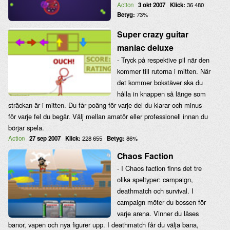
Action
3 okt 2007
Klick:
36 480
Betyg:
73%
Super crazy guitar
maniac deluxe
- Tryck på respektive pil när den
kommer till rutorna i mitten. När
det kommer bokstäver ska du
hålla in knappen så länge som
sträckan är i mitten. Du får poäng för varje del du klarar och minus
för varje fel du begår. Välj mellan amatör eller professionell innan du
börjar spela.
Action
27 sep 2007
Klick:
228 655
Betyg:
86%
Chaos Faction
- I Chaos faction finns det tre
olika speltyper: campaign,
deathmatch och survival. I
campaign möter du bossen för
varje arena. Vinner du låses
banor, vapen och nya figurer upp. I deathmatch får du välja bana,