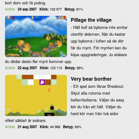
bort dom och få poäng.
Action
24 sep 2007
Klick:
102 977
Betyg:
81%
Pillage the village
- Håll koll så byborna inte smitar
utanför skärmen. När du kastar
upp byborna i luften så de dör
får du mynt. För mynten kan du
köpa uppgraderingar. Ju elakare
du dödar desto fler mynt kommer upp.
Action
22 aug 2007
Klick:
123 115
Betyg:
88%
Very bear borther
- Ett spel som liknar Breakout.
Skjut alla rutorna med
bollen/bollarna. Väljer du easy
kör du från ett håll. Väljer du
hard kör man från två sidor
vilket såklart är svårare.
Action
21 aug 2007
Klick:
44 986
Betyg:
69%