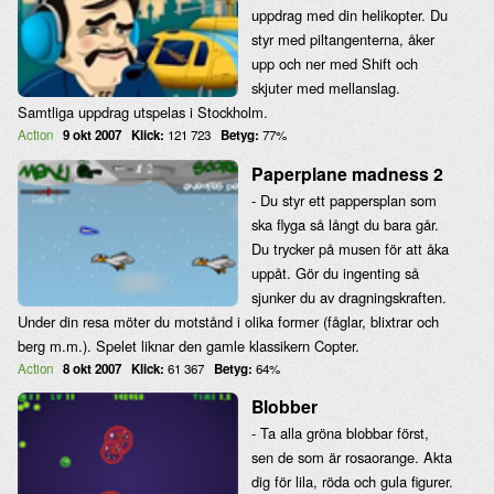
uppdrag med din helikopter. Du
styr med piltangenterna, åker
upp och ner med Shift och
skjuter med mellanslag.
Samtliga uppdrag utspelas i Stockholm.
Action
9 okt 2007
Klick:
121 723
Betyg:
77%
Paperplane madness 2
- Du styr ett pappersplan som
ska flyga så långt du bara går.
Du trycker på musen för att åka
uppåt. Gör du ingenting så
sjunker du av dragningskraften.
Under din resa möter du motstånd i olika former (fåglar, blixtrar och
berg m.m.). Spelet liknar den gamle klassikern Copter.
Action
8 okt 2007
Klick:
61 367
Betyg:
64%
Blobber
- Ta alla gröna blobbar först,
sen de som är rosaorange. Akta
dig för lila, röda och gula figurer.