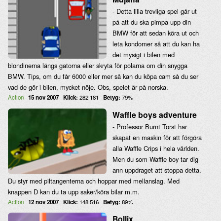
- Detta lilla trevliga spel går ut
på att du ska pimpa upp din
BMW för att sedan köra ut och
leta kondomer så att du kan ha
det mysigt i bilen med
blondinerna längs gatorna eller skryta för polarna om din snygga
BMW. Tips, om du får 6000 eller mer så kan du köpa cam så du ser
vad de gör i bilen, mycket nöje. Obs, spelet är på norska.
Action
15 nov 2007
Klick:
282 181
Betyg:
79%
Waffle boys adventure
- Professor Burnt Torst har
skapat en maskin för att förgöra
alla Waffle Crips i hela världen.
Men du som Waffle boy tar dig
ann uppdraget att stoppa detta.
Du styr med piltangenterna och hoppar med mellanslag. Med
knappen D kan du ta upp saker/köra bilar m.m.
Action
12 nov 2007
Klick:
148 516
Betyg:
89%
Bollix