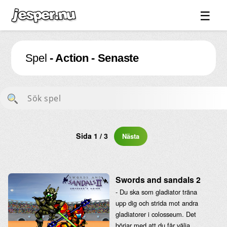
☰
Spel ↓
Spel
- Action - Senaste
Bilder ↓
Forum ↓
Länkar
Videos
Blandat ↓
Sida 1 / 3
Nästa
Om sidan ↓
Swords and sandals 2
- Du ska som gladiator träna
upp dig och strida mot andra
gladiatorer i colosseum. Det
börjar med att du får välja