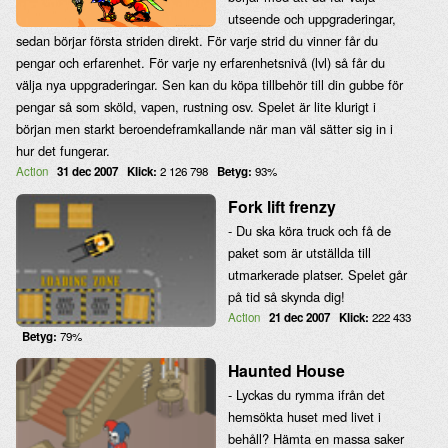
utseende och uppgraderingar,
sedan börjar första striden direkt. För varje strid du vinner får du
pengar och erfarenhet. För varje ny erfarenhetsnivå (lvl) så får du
välja nya uppgraderingar. Sen kan du köpa tillbehör till din gubbe för
pengar så som sköld, vapen, rustning osv. Spelet är lite klurigt i
början men starkt beroendeframkallande när man väl sätter sig in i
hur det fungerar.
Action
31 dec 2007
Klick:
2 126 798
Betyg:
93%
Fork lift frenzy
- Du ska köra truck och få de
paket som är utställda till
utmarkerade platser. Spelet går
på tid så skynda dig!
Action
21 dec 2007
Klick:
222 433
Betyg:
79%
Haunted House
- Lyckas du rymma ifrån det
hemsökta huset med livet i
behåll? Hämta en massa saker