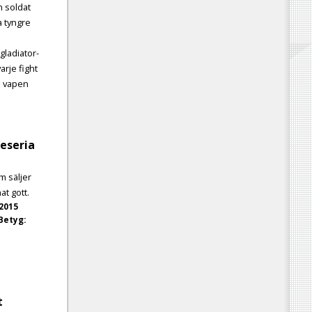
n soldat
a tyngre
gladiator-
arje fight
e vapen
eseria
m säljer
at gott.
 2015
Betyg:
t