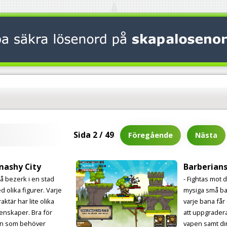
Sida 2 / 49
Föregående
Nästa
mashy City
Barberian
Gå bezerk i en stad
- Fightas mot 
d olika figurer. Varje
mysiga små ba
aktär har lite olika
varje bana får
enskaper. Bra för
att uppgrader
n som behöver
vapen samt di