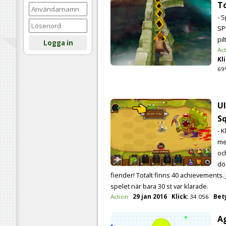
T
- S
SP
pi
Logga in
Ac
Kli
69
Ul
S
- K
me
oc
dö
fiender! Totalt finns 40 achievements. 
spelet när bara 30 st var klarade.
Action
29 jan 2016
Klick:
34 056
Bet
Ag