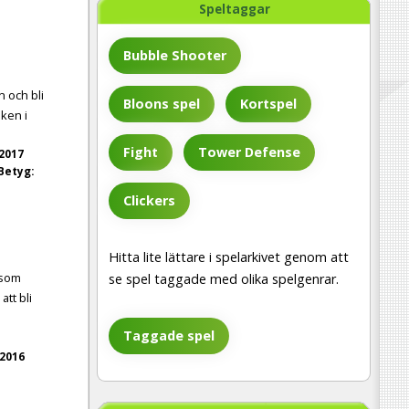
Speltaggar
Bubble Shooter
n och bli
Bloons spel
Kortspel
sken i
Fight
Tower Defense
 2017
Betyg:
Clickers
Hitta lite lättare i spelarkivet genom att
 som
se spel taggade med olika spelgenrar.
att bli
Taggade spel
.
 2016