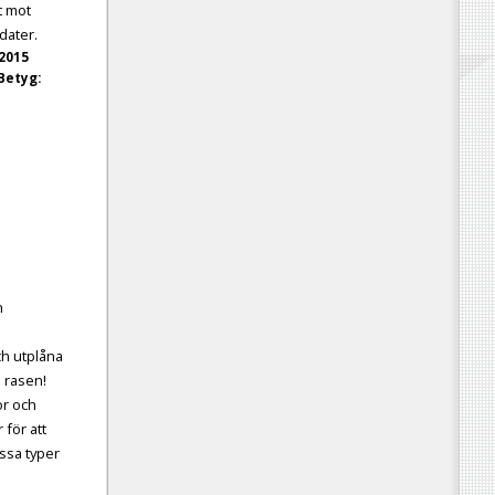
t mot
dater.
 2015
Betyg:
n
h utplåna
 rasen!
or och
 för att
ssa typer