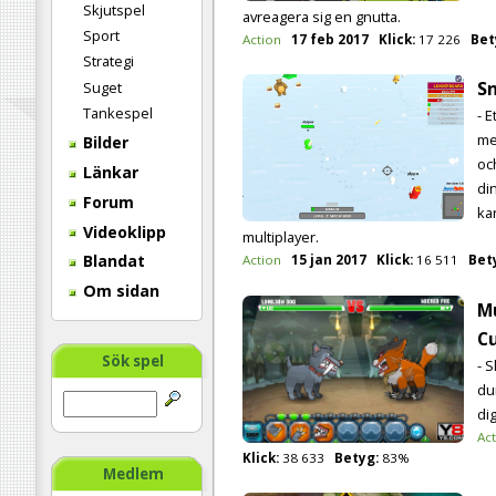
Skjutspel
avreagera sig en gnutta.
Sport
Action
17 feb 2017
Klick:
17 226
Bet
Strategi
Sn
Suget
Tankespel
- E
me
Bilder
oc
Länkar
di
Forum
ka
Videoklipp
multiplayer.
Blandat
Action
15 jan 2017
Klick:
16 511
Bet
Om sidan
M
C
Sök spel
- 
du
di
Ac
Klick:
38 633
Betyg:
83%
Medlem