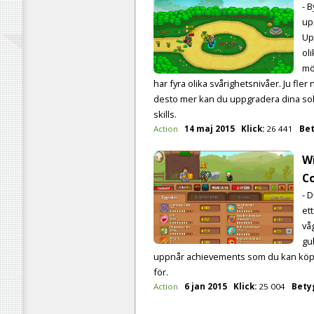
- 
up
Up
oli
mö
har fyra olika svårighetsnivåer. Ju fler
desto mer kan du uppgradera dina so
skills.
Action
14 maj 2015
Klick:
26 441
Bet
Wi
C
- 
et
vå
gu
uppnår achievements som du kan köp
för.
Action
6 jan 2015
Klick:
25 004
Bety