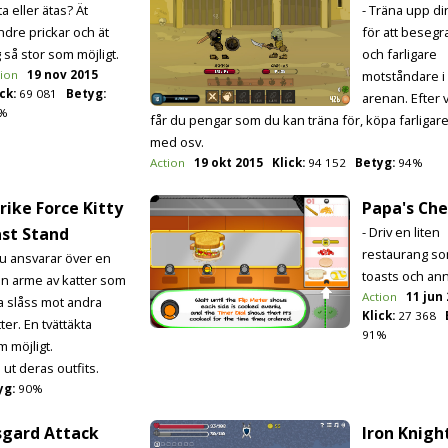
ta eller ätas? Ät
- Träna upp di
ndre prickar och ät
för att besegr
 så stor som möjligt.
och farligare
tion
19 nov 2015
motståndare i 
ck:
69 081
Betyg:
arenan. Efter v
%
får du pengar som du kan träna för, köpa farligar
med osv.
Action
19 okt 2015
Klick:
94 152
Betyg:
94%
rike Force Kitty
Papa's Che
ast Stand
- Driv en liten
restaurang so
Du ansvarar över en
toasts och ann
ten arme av katter som
Action
11 jun
a slåss mot andra
Klick:
27 368
ter. En tvättäkta
91%
m möjligt.
ut deras outfits.
yg:
90%
sgard Attack
Iron Knigh