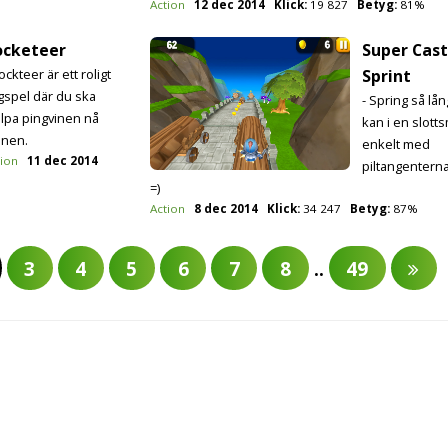
Action
12 dec 2014
Klick:
19 827
Betyg:
81%
ocketeer
Super Cast
ockteer är ett roligt
Sprint
ygspel där du ska
- Spring så lå
älpa pingvinen nå
kan i en slotts
nen.
enkelt med
tion
11 dec 2014
piltangenterna.
=)
Action
8 dec 2014
Klick:
34 247
Betyg:
87%
3
4
5
6
7
8
..
49