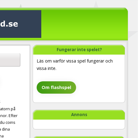
Fungerar inte spelet?
Läs om varför vissa spel fungerar och
vissa inte.
Om flashspel
s
datorn på
Annons
nor. Efter
 du coins
a dina
na