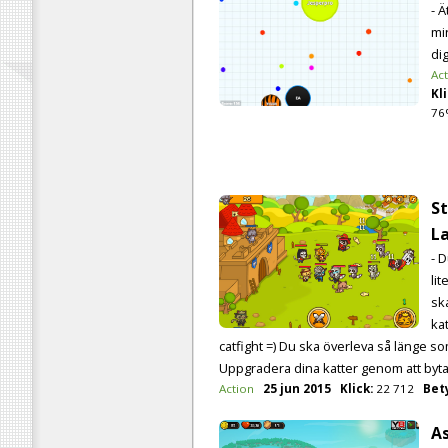
- Ä
mi
dig
Ac
Kli
76
St
L
- 
li
sk
kat
catfight =) Du ska överleva så länge so
Uppgradera dina katter genom att byta 
Action
25 jun 2015
Klick:
22 712
Bet
A