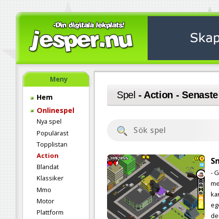
Meny
Spel
- Action - Senaste
Hem
Onlinespel
Nya spel
Populärast
Topplistan
Action
S
Blandat
- 
Klassiker
me
Mmo
kar
Motor
eg
Plattform
de