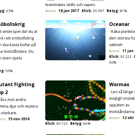
teammates skills och vapen.
yg:
63%
Action
18 jan 2017
Klick:
20 397
Betyg:
81%
öbollskrig
Oceanar
tt vinterspel där du är
- Käka plankto
d i ett snöbollskrig
den största fi
h ska kasta bollar på
vattnet!
na motståndare. Du
Action
11 jan
Klick:
33 222
n även spela
50%
yg:
50%
utant Fighting
Wormax
up 2
- Lev så länge
möjligt! Undvik 
Slåss mot andra
uppäten av
mma djur och mutera
motståndarna
g starkare.
Action
12 okt
tion
15 nov 2016
Klick:
40 723
Betyg:
66%