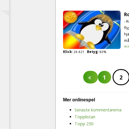
R
- R
fl
hj
må
Ac
Klick:
24 421
Betyg:
83%
1
2
Mer onlinespel
Senaste kommentarerna
Topplistan
Topp 250