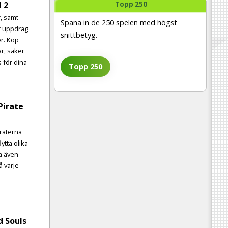
Topp 250
 2
, samt
Spana in de 250 spelen med högst
r uppdrag
snittbetyg.
er. Köp
r, saker
 för dina
Topp 250
Pirate
raterna
ytta olika
a även
å varje
d Souls