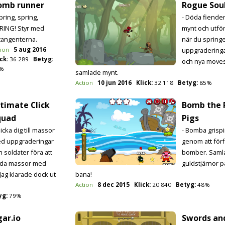
omb runner
Rogue Soul
pring, spring,
- Döda fiender
RING! Styr med
mynt och utfö
ltangenterna.
när du spring
tion
5 aug 2016
uppgraderinga
ck:
36 289
Betyg:
och nya moves
%
samlade mynt.
Action
10 jun 2016
Klick:
32 118
Betyg:
85%
timate Click
Bomb the 
quad
Pigs
licka dig till massor
- Bomba grispi
d uppgraderingar
genom att förfl
h soldater föra att
bomber. Saml
da massor med
guldstjärnor p
Jag klarade dock ut
bana!
Action
8 dec 2015
Klick:
20 840
Betyg:
48%
yg:
79%
ar.io
Swords an