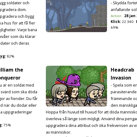
Bygg soldater och
- Skydda forte
pgradera dom.
anfallande sol
pgradera och bygg
Action
28 jan
Klick:
22 340
ka hus för att få fler
69%
jligheter. Varje bana
 nivåer som du klarar
ldater och deras
yg:
82%
lliam the
Headcrab
onqueror
Invasion
Du är en soldat med
- Spela som e
t svärd som ska döda
parasiterande
gor av fiender. Du får
främmande oc
ld när du dödar eller
den mänskliga
a uppgraderingar
Hoppa från huvud till huvud för att döda människ
överleva så länge som möjligt. Använd dina pengar
g:
75%
uppgradera dina attribut och öka frekvensen av vi
av människor.