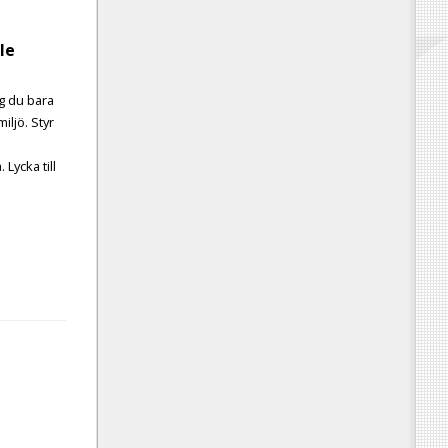
le
ng du bara
miljö. Styr
 Lycka till