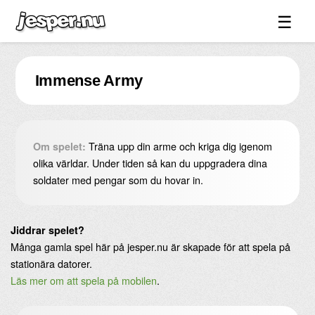
☰
Spel ↓
Immense Army
Bilder ↓
Forum ↓
Länkar
Träna upp din arme och kriga dig igenom
Om spelet:
Videos
olika världar. Under tiden så kan du uppgradera dina
soldater med pengar som du hovar in.
Blandat ↓
Om sidan ↓
Jiddrar spelet?
Många gamla spel här på jesper.nu är skapade för att spela på
stationära datorer.
Läs mer om att spela på mobilen
.