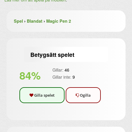
Spel
›
Blandat
›
Magic Pen 2
Betygsätt spelet
Gillar:
46
84%
Gillar inte:
9
Gilla spelet
Ogilla