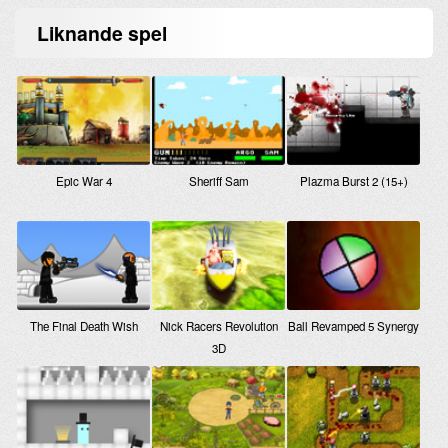
Liknande
spel
Epic War 4
Sheriff Sam
Plazma Burst 2 (15+)
The Final Death Wish
Nick Racers Revolution
Ball Revamped 5 Synergy
3D