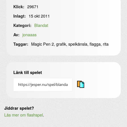
29671
Klick:
15 okt 2011
Inlagt:
Blandat
Kategori:
jonaaas
Av:
Magic Pen 2, grafik, spelkänsla, flagga, rita
Taggar:
Länk till spelet
Jiddrar spelet?
Läs mer om flashspel
.