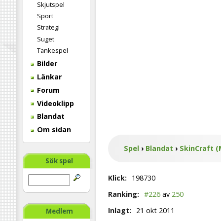
Skjutspel
Sport
Strategi
Suget
Tankespel
Bilder
Länkar
Forum
Videoklipp
Blandat
Om sidan
Spel
›
Blandat
›
SkinCraft (
Sök spel
Klick:
198730
Ranking:
#226
av
250
Inlagt:
21 okt 2011
Medlem