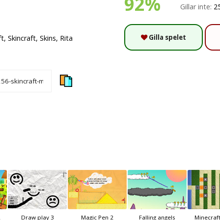
92%
Gillar inte:
2
Gilla spelet
 Skincraft, Skins, Rita
2
Draw play 3
Magic Pen 2
Falling angels
Minecraf