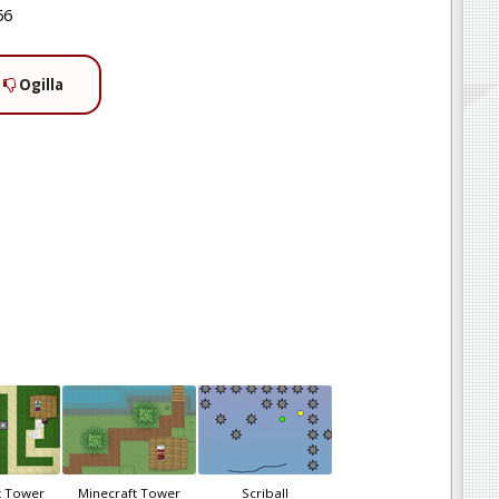
56
Ogilla
t Tower
Minecraft Tower
Scriball