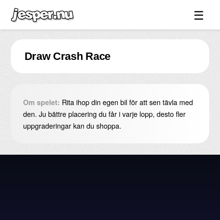
☰
Spel ↓
Draw Crash Race
Bilder ↓
Forum ↓
Länkar
Rita ihop din egen bil för att sen tävla med
Om spelet:
Videos
den. Ju bättre placering du får i varje lopp, desto fler
uppgraderingar kan du shoppa.
Blandat ↓
Om sidan ↓