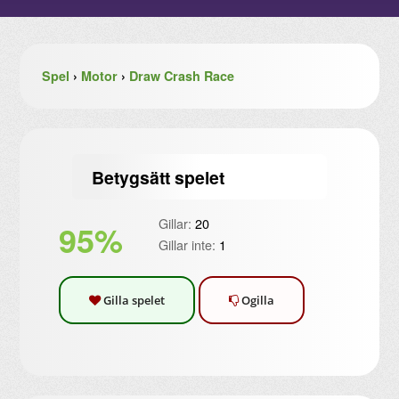
Spel
›
Motor
›
Draw Crash Race
Betygsätt spelet
Gillar:
20
95%
Gillar inte:
1
Gilla spelet
Ogilla