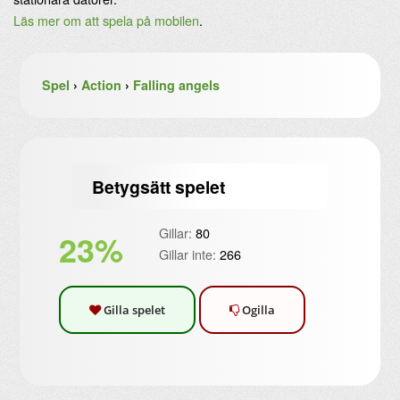
Läs mer om att spela på mobilen
.
Spel
›
Action
›
Falling angels
Betygsätt spelet
Gillar:
80
23%
Gillar inte:
266
Gilla spelet
Ogilla