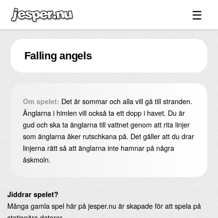
☰
Spel ↓
Falling angels
Bilder ↓
Forum ↓
Länkar
Det är sommar och alla vill gå till stranden.
Om spelet:
Videos
Änglarna i himlen vill också ta ett dopp i havet. Du är
gud och ska ta änglarna till vattnet genom att rita linjer
Blandat ↓
som änglarna åker rutschkana på. Det gäller att du drar
linjerna rätt så att änglarna inte hamnar på några
Om sidan ↓
åskmoln.
Jiddrar spelet?
Många gamla spel här på jesper.nu är skapade för att spela på
stationära datorer.