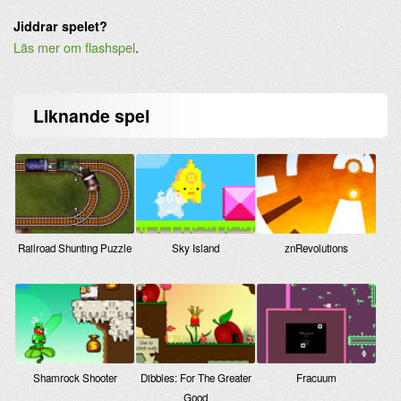
Jiddrar spelet?
Läs mer om flashspel
.
Liknande
spel
Railroad Shunting Puzzle
Sky Island
znRevolutions
Shamrock Shooter
Dibbles: For The Greater
Fracuum
Good