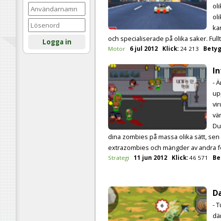
oli
oli
ka
och specialiserade på olika saker. Fullt
Logga in
Motor
6 jul 2012
Klick:
24 213
Betyg
In
- Ä
up
vi
vä
Du
dina zombies på massa olika sätt, sen
extrazombies och mängder av andra fö
Strategi
11 jun 2012
Klick:
46 571
Be
Da
- 
dä