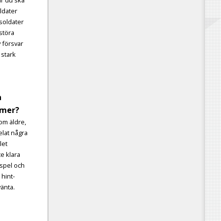
oldater
soldater
rstöra
v försvar
 stark
a
amer?
dom äldre,
elat några
let
e klara
 spel och
 hint-
vänta.
%