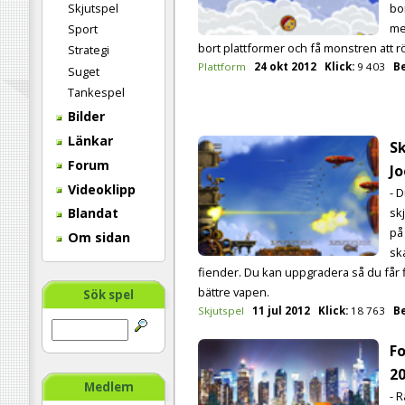
Skjutspel
bo
me
Sport
bort plattformer och få monstren att rö
Strategi
Plattform
24 okt 2012
Klick:
9 403
B
Suget
Tankespel
Bilder
Länkar
S
Forum
Jo
Videoklipp
- 
sk
Blandat
på
Om sidan
ska
fiender. Du kan uppgradera så du får 
bättre vapen.
Sök spel
Skjutspel
11 jul 2012
Klick:
18 763
B
F
2
Medlem
- R