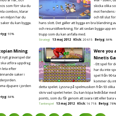
ecis som förr ska du
skicka olika s
mla combos, klarar
mot fiendens 
 en miljon har du
och till slut fö
 saker du kan bygga.
hans slott. Det gäller att bygga en bra blandning a
och resurstillverkning, för att sedan bygga upp en
etyg:
93%
trupp som du kan anfalla med.
Strategi
13 maj 2012
Klick:
20 615
Betyg:
84%
topian Mining
Were you 
tt nytt grävarspel där
Ninetis G
 ska utföra uppdrag
- Ett spel för 
h leta efter
har du inte sp
ännande saker i
spel från 90-ta
derjorden.
kommer du int
ma djupare i jorden
detta spelet. Lyssna på spelmusiken från 93 olika
skriv vad spelet heter. Du kan köpa ledtrådar med
etyg:
84%
points, som du får genom att svara rätt eller bara 
Tankespel
13 maj 2012
Klick:
16 718
Betyg:
78