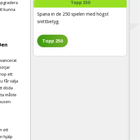
Topp 250
ppgradera
att kunna
Spana in de 250 spelen med högst
snittbetyg.
Topp 250
Den
 avancerat
börjar
hop ett
du får välja
tt döda
etta måste
 musen.
n ett
in hjälp