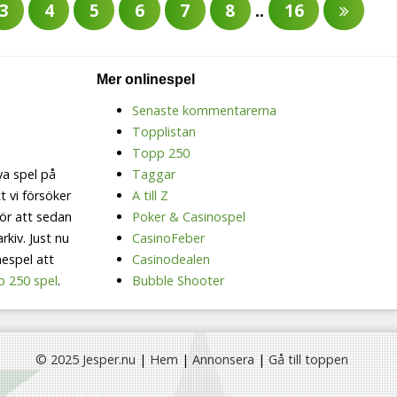
3
4
5
6
7
8
..
16
Mer onlinespel
Senaste kommentarerna
Topplistan
Topp 250
a spel på
Taggar
t vi försöker
A till Z
ör att sedan
Poker & Casinospel
rkiv. Just nu
CasinoFeber
nespel att
Casinodealen
p 250 spel
.
Bubble Shooter
© 2025 Jesper.nu
|
Hem
|
Annonsera
|
Gå till toppen