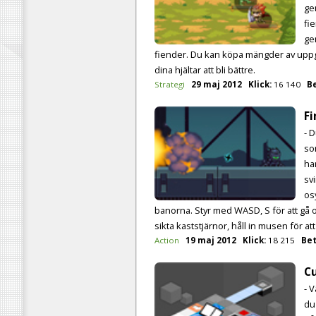
ge
fi
ge
fiender. Du kan köpa mängder av uppg
dina hjältar att bli bättre.
Strategi
29 maj 2012
Klick:
16 140
B
Fi
- 
so
ha
sv
osy
banorna. Styr med WASD, S för att gå o
sikta kaststjärnor, håll in musen för att
Action
19 maj 2012
Klick:
18 215
Bet
C
- V
du 