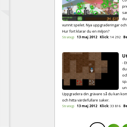
pr
sa
du
vunnit spelet. Nya uppgraderingar och
Hur fort klarar du en miljon?
Strategi
13 maj 2012
Klick:
14 292
B
U
- E
du
oc
sp
un
Uppgradera din grävare så du kan kom
och hitta värdefullare saker.
Strategi
13 maj 2012
Klick:
33 816
B