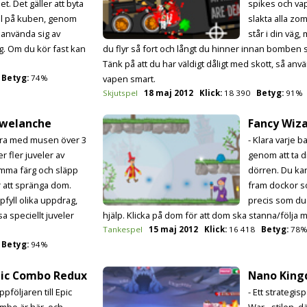
et. Det gäller att byta
spikes och vap
ll på kuben, genom
slakta alla z
t använda sig av
står i din väg
väg. Om du kör fast kan
du flyr så fort och långt du hinner innan bomben 
Tänk på att du har väldigt dåligt med skott, så anvä
Betyg:
74%
vapen smart.
Skjutspel
18 maj 2012
Klick:
18 390
Betyg:
91%
ewelanche
Fancy Wiz
Dra med musen över 3
- Klara varje b
er fler juveler av
genom att ta dig
mma färg och släpp
dörren. Du kan
r att spränga dom.
fram dockor s
pfyll olika uppdrag,
precis som du t
sa speciellt juveler
hjälp. Klicka på dom för att dom ska stanna/följa 
Tankespel
15 maj 2012
Klick:
16 418
Betyg:
78
Betyg:
94%
pic Combo Redux
Nano Kin
ppföljaren till Epic
- Ett strategisp
mbo är här, och
War - stilen, d