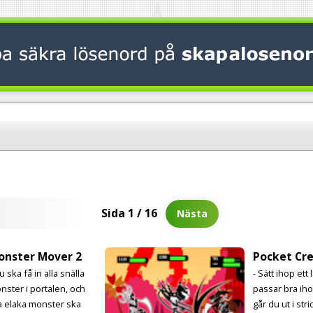
Sida 1 / 16
Nästa
onster Mover 2
Pocket Cr
u ska få in alla snälla
- Sätt ihop ett
nster i portalen, och
passar bra ih
la elaka monster ska
går du ut i str