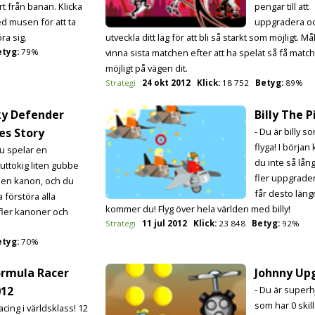
rt från banan. Klicka
pengar till att
d musen för att ta
uppgradera o
ra sig.
utveckla ditt lag för att bli så starkt som möjligt. Mål
etyg:
79%
vinna sista matchen efter att ha spelat så få mat
möjligt på vägen dit.
Strategi
24 okt 2012
Klick:
18 752
Betyg:
89%
ky Defender
Billy The P
es Story
- Du är billy s
flyga! I börja
Du spelar en
du inte så lån
juttokig liten gubbe
fler uppgrade
 en kanon, och du
får desto läng
 förstöra alla
kommer du! Flyg över hela världen med billy!
fler kanoner och
Strategi
11 jul 2012
Klick:
23 848
Betyg:
92%
etyg:
70%
ormula Racer
Johnny Up
012
- Du är superh
som har 0 skil
acing i världsklass! 12