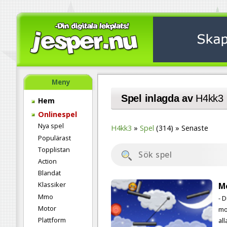
Meny
Spel inlagda av
H4kk3
Hem
Onlinespel
Nya spel
H4kk3
Spel
(314)
Senaste
Populärast
Topplistan
Action
Blandat
Klassiker
M
Mmo
- D
Motor
mo
Plattform
al