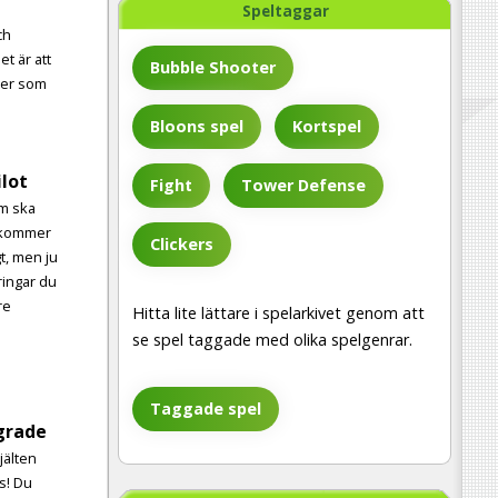
Speltaggar
ch
et är att
Bubble Shooter
cher som
Bloons spel
Kortspel
ilot
Fight
Tower Defense
om ska
n kommer
Clickers
gt, men ju
ringar du
re
Hitta lite lättare i spelarkivet genom att
se spel taggade med olika spelgenrar.
Taggade spel
grade
jälten
ls! Du