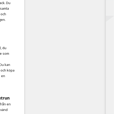
ack. Du
 samla
 och
gen.
l, du
te som
 Du kan
 och köpa
n en
utrun
ifrån en
nvänd