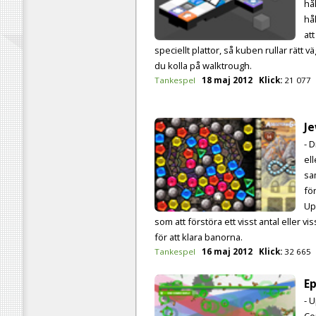
hål
hå
at
speciellt plattor, så kuben rullar rätt 
du kolla på walktrough.
Tankespel
18 maj 2012
Klick:
21 077
J
- 
ell
sa
fö
Up
som att förstöra ett visst antal eller vis
för att klara banorna.
Tankespel
16 maj 2012
Klick:
32 665
E
- U
Co