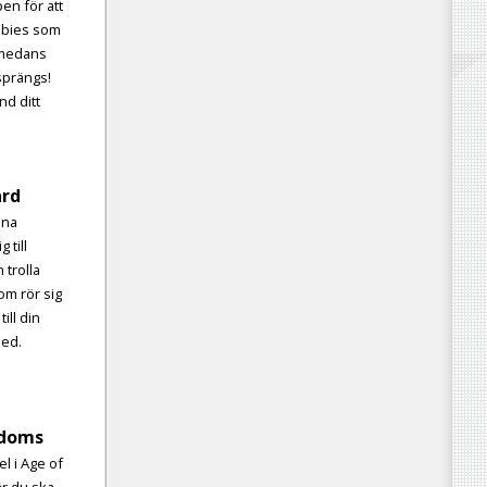
en för att
ombies som
, medans
sprängs!
nd ditt
ard
ana
 till
 trolla
om rör sig
ill din
med.
%
gdoms
el i Age of
är du ska