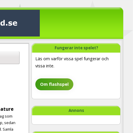
Fungerar inte spelet?
Läs om varför vissa spel fungerar och
vissa inte.
Om flashspel
eature
Annons
 lag som
op, sedan
id. Samla