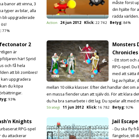
måste först u
ka banor att vinna, 3
din hjälte för 
ka typer av bilar, alla
rädda världen.
n bli uppgraderade
Action
24 jun 2012
Klick:
22 742
Betyg:
84%
 ös!
:
77%
fectonator 2
Monsters 
ntligen är
Chronicles
pföljaren här! Sprid
- Ett stort och
rus och få hela
RPG-spel. Du 
rlden att bli zombies!
med att sätta i
 kan uppgradera
lag av hjältar, 
 kan du köpa
mellan 10 olika klasser. Efter det handlar det om a
rbättringar.
en massa fiender utan att själv dö. För att klara d
tyg:
93%
du ha bra samarbete i ditt lag. Du spelar allt med
Strategi
11 jun 2012
Klick:
16 782
Betyg:
92%
sh'n Knights
Jail Escape
Turbaserat RPG-spel
- Du ska fly frå
r du attackerar
fängelse, till d