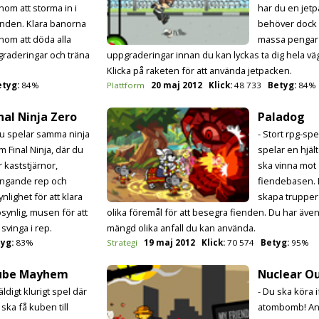
nom att storma in i
har du en jetp
enden. Klara banorna
behöver dock
nom att döda alla
massa pengar
raderingar och träna
uppgraderingar innan du kan lyckas ta dig hela vä
Klicka på raketen för att använda jetpacken.
etyg:
84%
Plattform
20 maj 2012
Klick:
48 733
Betyg:
84%
nal Ninja Zero
Paladog
Du spelar samma ninja
- Stort rpg-spe
m Final Ninja, där du
spelar en hjäl
r kaststjärnor,
ska vinna mot
ingande rep och
fiendebasen.
nlighet för att klara
skapa trupper
synlig, musen för att
olika föremål för att besegra fienden. Du har äve
 svinga i rep.
mängd olika anfall du kan använda.
yg:
83%
Strategi
19 maj 2012
Klick:
70 574
Betyg:
95%
ube Mayhem
Nuclear O
äldigt klurigt spel där
- Du ska köra 
ska få kuben till
atombomb! A