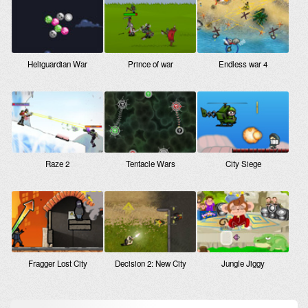
Heliguardian War
Prince of war
Endless war 4
Raze 2
Tentacle Wars
City Siege
Fragger Lost City
Decision 2: New City
Jungle Jiggy