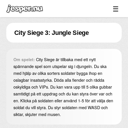
☰
Spel ↓
City Siege 3: Jungle Siege
Bilder ↓
Forum ↓
Länkar
City Siege är tillbaka med ett nytt
Om spelet:
Videos
spännande spel som utspelar sig i djungeln. Du ska
med hjälp av olika sorters soldater bygga ihop en
Blandat ↓
oslagbar insatsstyrka. Döda alla fiender och rädda
oskyldiga och VIPs. Du kan vara upp till 5 olika gubbar
Om sidan ↓
samtidigt på ett uppdrag och du kan styra över var och
en. Klicka på soldaten eller använd 1-5 för att välja den
soldat du vill styra. Du styr soldaten med WASD och
siktar, skjuter med musen.