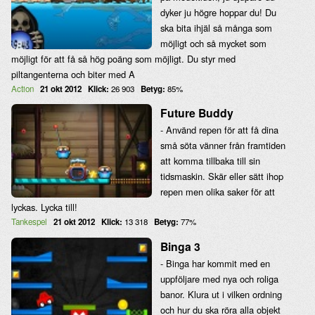
dyker ju högre hoppar du! Du
ska bita ihjäl så många som
möjligt och så mycket som
möjligt för att få så hög poäng som möjligt. Du styr med
piltangenterna och biter med A
Action
21 okt 2012
Klick:
26 903
Betyg:
85%
Future Buddy
- Använd repen för att få dina
små söta vänner från framtiden
att komma tillbaka till sin
tidsmaskin. Skär eller sätt ihop
repen men olika saker för att
lyckas. Lycka till!
Tankespel
21 okt 2012
Klick:
13 318
Betyg:
77%
Binga 3
- Binga har kommit med en
uppföljare med nya och roliga
banor. Klura ut i vilken ordning
och hur du ska röra alla objekt