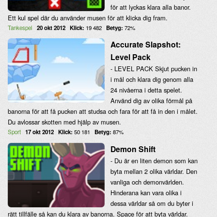
för att lyckas klara alla banor.
Ett kul spel där du använder musen för att klicka dig fram.
Tankespel
20 okt 2012
Klick:
19 482
Betyg:
72%
Accurate Slapshot:
Level Pack
- LEVEL PACK Skjut pucken in
i mål och klara dig genom alla
24 nivåerna i detta spelet.
Använd dig av olika förmål på
banorna för att få pucken att studsa och fara för att få in den i målet.
Du avlossar skotten med hjälp av musen.
Sport
17 okt 2012
Klick:
50 181
Betyg:
87%
Demon Shift
- Du är en liten demon som kan
byta mellan 2 olika världar. Den
vanliga och demonvärlden.
Hinderana kan vara olika i
dessa världar så om du byter i
rätt tillfälle så kan du klara av banorna. Space för att byta världar.