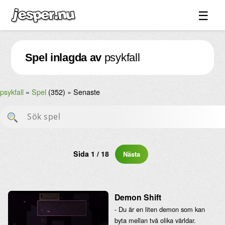
☰
Spel ↓
Spel inlagda av
psykfall
Bilder ↓
Forum ↓
psykfall
Spel
(352)
Senaste
Länkar
Videos
Blandat ↓
Om sidan ↓
Sida 1 / 18
Nästa
Demon Shift
- Du är en liten demon som kan
byta mellan två olika världar.