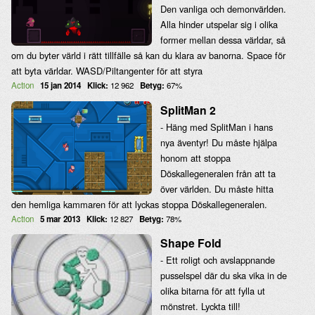
Den vanliga och demonvärlden.
Alla hinder utspelar sig i olika
former mellan dessa världar, så
om du byter värld i rätt tillfälle så kan du klara av banorna. Space för
att byta världar. WASD/Piltangenter för att styra
Action
15 jan 2014
Klick:
12 962
Betyg:
67%
SplitMan 2
- Häng med SplitMan i hans
nya äventyr! Du måste hjälpa
honom att stoppa
Döskallegeneralen från att ta
över världen. Du måste hitta
den hemliga kammaren för att lyckas stoppa Döskallegeneralen.
Action
5 mar 2013
Klick:
12 827
Betyg:
78%
Shape Fold
- Ett roligt och avslappnande
pusselspel där du ska vika in de
olika bitarna för att fylla ut
mönstret. Lyckta till!