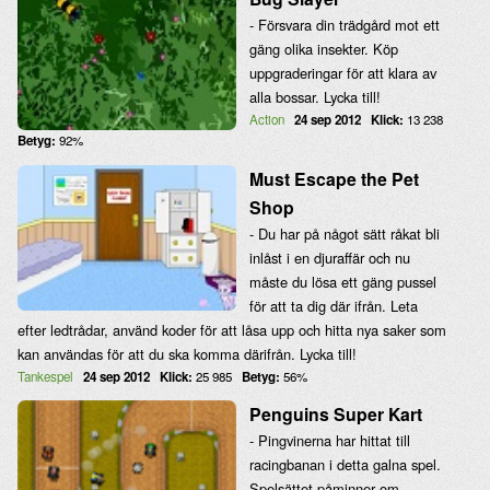
- Försvara din trädgård mot ett
gäng olika insekter. Köp
uppgraderingar för att klara av
alla bossar. Lycka till!
Action
24 sep 2012
Klick:
13 238
Betyg:
92%
Must Escape the Pet
Shop
- Du har på något sätt råkat bli
inlåst i en djuraffär och nu
måste du lösa ett gäng pussel
för att ta dig där ifrån. Leta
efter ledtrådar, använd koder för att låsa upp och hitta nya saker som
kan användas för att du ska komma därifrån. Lycka till!
Tankespel
24 sep 2012
Klick:
25 985
Betyg:
56%
Penguins Super Kart
- Pingvinerna har hittat till
racingbanan i detta galna spel.
Spelsättet påminner om