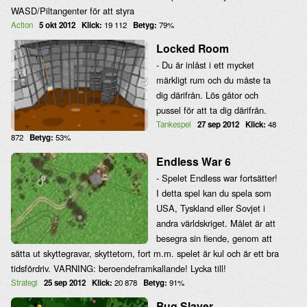
WASD/Piltangenter för att styra
Action
5 okt 2012
Klick:
19 112
Betyg:
79%
Locked Room
- Du är inlåst i ett mycket
märkligt rum och du måste ta
dig därifrån. Lös gåtor och
pussel för att ta dig därifrån.
Tankespel
27 sep 2012
Klick:
48
872
Betyg:
53%
Endless War 6
- Spelet Endless war fortsätter!
I detta spel kan du spela som
USA, Tyskland eller Sovjet i
andra världskriget. Målet är att
besegra sin fiende, genom att
sätta ut skyttegravar, skyttetorn, fort m.m. spelet är kul och är ett bra
tidsfördriv. VARNING: beroendeframkallande! Lycka till!
Strategi
25 sep 2012
Klick:
20 878
Betyg:
91%
Bug Slayer