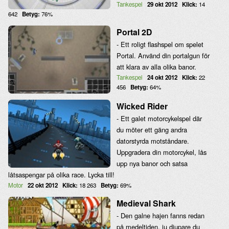
Tankespel
29 okt 2012
Klick:
14
642
Betyg:
76%
Portal 2D
- Ett roligt flashspel om spelet
Portal. Använd din portalgun för
att klara av alla olika banor.
Tankespel
24 okt 2012
Klick:
22
456
Betyg:
64%
Wicked Rider
- Ett galet motorcykelspel där
du möter ett gäng andra
datorstyrda motståndare.
Uppgradera din motorcykel, lås
upp nya banor och satsa
låtsaspengar på olika race. Lycka till!
Motor
22 okt 2012
Klick:
18 263
Betyg:
69%
Medieval Shark
- Den galne hajen fanns redan
på medeltiden, ju djupare du