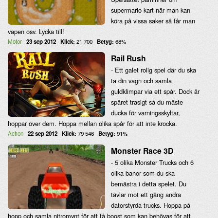
supermario kart när man kan
köra på vissa saker så får man
vapen osv. Lycka till!
Motor
23 sep 2012
Klick:
21 700
Betyg:
68%
Rail Rush
- Ett galet rolig spel där du ska
ta din vagn och samla
guldklimpar via ett spår. Dock är
spåret trasigt så du måste
ducka för varningsskyltar,
hoppar över dem. Hoppa mellan olika spår för att inte krocka.
Action
22 sep 2012
Klick:
79 546
Betyg:
91%
Monster Race 3D
- 5 olika Monster Trucks och 6
olika banor som du ska
bemästra i detta spelet. Du
tävlar mot ett gäng andra
datorstyrda trucks. Hoppa på
hopp och samla nitromynt för att få boost som kan behövas för att