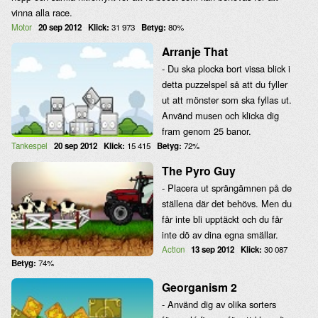
vinna alla race.
Motor
20 sep 2012
Klick:
31 973
Betyg:
80%
Arranje That
- Du ska plocka bort vissa blick i
detta puzzelspel så att du fyller
ut att mönster som ska fyllas ut.
Använd musen och klicka dig
fram genom 25 banor.
Tankespel
20 sep 2012
Klick:
15 415
Betyg:
72%
The Pyro Guy
- Placera ut sprängämnen på de
ställena där det behövs. Men du
får inte bli upptäckt och du får
inte dö av dina egna smällar.
Action
13 sep 2012
Klick:
30 087
Betyg:
74%
Georganism 2
- Använd dig av olika sorters