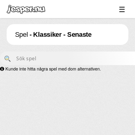
☰
Spel ↓
Spel
- Klassiker - Senaste
Bilder ↓
Forum ↓
Länkar
Kunde inte hitta några spel med dom alternativen.
Videos
Blandat ↓
Om sidan ↓