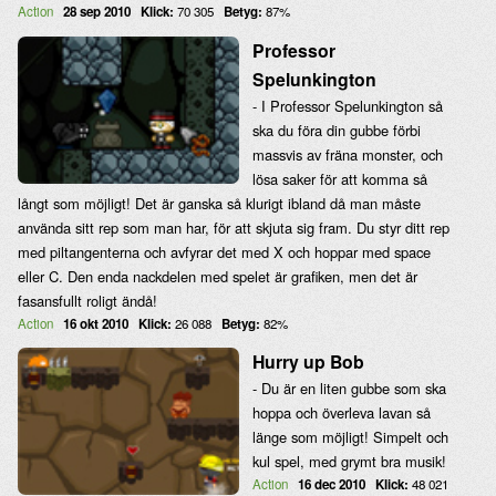
Action
28 sep 2010
Klick:
70 305
Betyg:
87%
Professor
Spelunkington
- I Professor Spelunkington så
ska du föra din gubbe förbi
massvis av fräna monster, och
lösa saker för att komma så
långt som möjligt! Det är ganska så klurigt ibland då man måste
använda sitt rep som man har, för att skjuta sig fram. Du styr ditt rep
med piltangenterna och avfyrar det med X och hoppar med space
eller C. Den enda nackdelen med spelet är grafiken, men det är
fasansfullt roligt ändå!
Action
16 okt 2010
Klick:
26 088
Betyg:
82%
Hurry up Bob
- Du är en liten gubbe som ska
hoppa och överleva lavan så
länge som möjligt! Simpelt och
kul spel, med grymt bra musik!
Action
16 dec 2010
Klick:
48 021