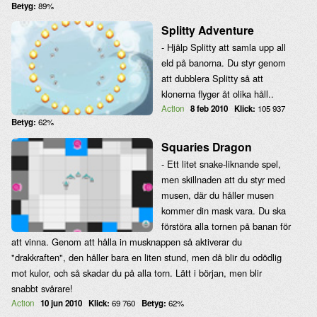
Betyg:
89%
Splitty Adventure
- Hjälp Splitty att samla upp all
eld på banorna. Du styr genom
att dubblera Splitty så att
klonerna flyger åt olika håll..
Action
8 feb 2010
Klick:
105 937
Betyg:
62%
Squaries Dragon
- Ett litet snake-liknande spel,
men skillnaden att du styr med
musen, där du håller musen
kommer din mask vara. Du ska
förstöra alla tornen på banan för
att vinna. Genom att hålla in musknappen så aktiverar du
"drakkraften", den håller bara en liten stund, men då blir du odödlig
mot kulor, och så skadar du på alla torn. Lätt i början, men blir
snabbt svårare!
Action
10 jun 2010
Klick:
69 760
Betyg:
62%