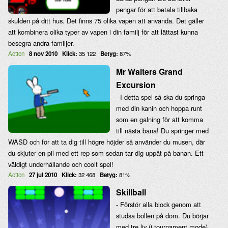
pengar för att betala tillbaka
skulden på ditt hus. Det finns 75 olika vapen att använda. Det gäller
att kombinera olika typer av vapen i din familj för att lättast kunna
besegra andra familjer.
Action
8 nov 2010
Klick:
35 122
Betyg:
87%
Mr Walters Grand
Excursion
- I detta spel så ska du springa
med din kanin och hoppa runt
som en galning för att komma
till nästa bana! Du springer med
WASD och för att ta dig till högre höjder så använder du musen, där
du skjuter en pil med ett rep som sedan tar dig uppåt på banan. Ett
väldigt underhållande och coolt spel!
Action
27 jul 2010
Klick:
32 468
Betyg:
81%
Skillball
- Förstör alla block genom att
studsa bollen på dom. Du börjar
med tre liv (i tournament mode)