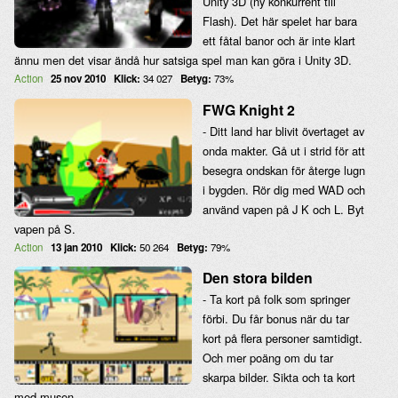
Unity 3D (ny konkurrent till
Flash). Det här spelet har bara
ett fåtal banor och är inte klart
ännu men det visar ändå hur satsiga spel man kan göra i Unity 3D.
Action
25 nov 2010
Klick:
34 027
Betyg:
73%
FWG Knight 2
- Ditt land har blivit övertaget av
onda makter. Gå ut i strid för att
besegra ondskan för återge lugn
i bygden. Rör dig med WAD och
använd vapen på J K och L. Byt
vapen på S.
Action
13 jan 2010
Klick:
50 264
Betyg:
79%
Den stora bilden
- Ta kort på folk som springer
förbi. Du får bonus när du tar
kort på flera personer samtidigt.
Och mer poäng om du tar
skarpa bilder. Sikta och ta kort
med musen.