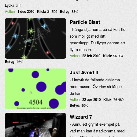
Lycka till!
Action
1 dec 2010
Klick:
31 509
Betyg:
88%
Particle Blast
- Fånga stjärnorna på så kort tid
som möjligt med ditt
rymdskepp. Du flyger genom att
flytta musen.
Action
22 feb 2010
Klick:
56 954
Betyg:
76%
Just Avoid It
- Undvik de fallande cirklarna
med musen. Överlev så länge
du kan!
Action
22 apr 2010
Klick:
76 482
Betyg:
80%
Wizzard 7
- Ännu ett grymt exempel på
vad man kan åstadkomma med