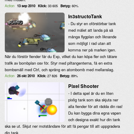
Action
13 sep 2010
Klick:
33 605
Betyg:
60%
In3structoTank
- Du styr en oförstörbar tank
med målet att landa på så
många flygplan och liknande
som möjligt i rad utan att
komma ner på marken igen.
När du förstör fiender får du Exp, vilket du kan köpa fler och tätare
trafik av bombplan osv för. Styr med piltangenterna, få en extra
bombsmäll med Ctrl, och spräng en atombomb med mellanslag.
Action
26 okt 2010
Klick:
27 826
Betyg:
89%
Pixel Shooter
- I detta spel är du en liten
pixlig tank som ska skjuta ner
alla fiender för att rädda din ras!
Du kan bygga dina egna vapen
och designa exakt hur din tank
ska se ut. Skjut ner motståndare för att få pengar till att uppgradera
din tank.