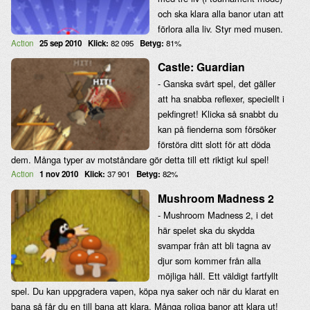
och ska klara alla banor utan att
förlora alla liv. Styr med musen.
Action
25 sep 2010
Klick:
82 095
Betyg:
81%
Castle: Guardian
- Ganska svårt spel, det gäller
att ha snabba reflexer, speciellt i
pekfingret! Klicka så snabbt du
kan på fienderna som försöker
förstöra ditt slott för att döda
dem. Många typer av motståndare gör detta till ett riktigt kul spel!
Action
1 nov 2010
Klick:
37 901
Betyg:
82%
Mushroom Madness 2
- Mushroom Madness 2, i det
här spelet ska du skydda
svampar från att bli tagna av
djur som kommer från alla
möjliga håll. Ett väldigt fartfyllt
spel. Du kan uppgradera vapen, köpa nya saker och när du klarat en
bana så får du en till bana att klara. Många roliga banor att klara ut!