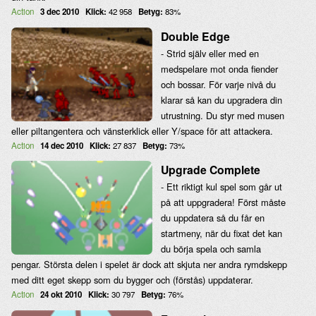
Action
3 dec 2010
Klick:
42 958
Betyg:
83%
Double Edge
- Strid själv eller med en
medspelare mot onda fiender
och bossar. För varje nivå du
klarar så kan du upgradera din
utrustning. Du styr med musen
eller piltangentera och vänsterklick eller Y/space för att attackera.
Action
14 dec 2010
Klick:
27 837
Betyg:
73%
Upgrade Complete
- Ett riktigt kul spel som går ut
på att uppgradera! Först måste
du uppdatera så du får en
startmeny, när du fixat det kan
du börja spela och samla
pengar. Största delen i spelet är dock att skjuta ner andra rymdskepp
med ditt eget skepp som du bygger och (förstås) uppdaterar.
Action
24 okt 2010
Klick:
30 797
Betyg:
76%