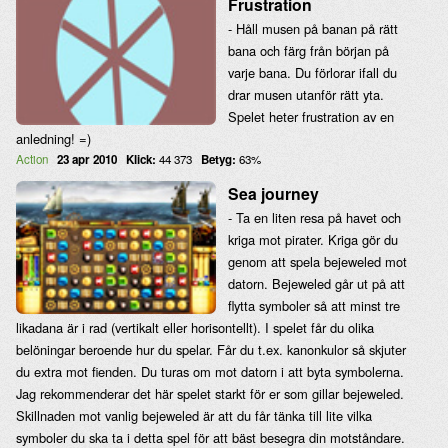
Frustration
- Håll musen på banan på rätt
bana och färg från början på
varje bana. Du förlorar ifall du
drar musen utanför rätt yta.
Spelet heter frustration av en
anledning! =)
Action
23 apr 2010
Klick:
44 373
Betyg:
63%
Sea journey
- Ta en liten resa på havet och
kriga mot pirater. Kriga gör du
genom att spela bejeweled mot
datorn. Bejeweled går ut på att
flytta symboler så att minst tre
likadana är i rad (vertikalt eller horisontellt). I spelet får du olika
belöningar beroende hur du spelar. Får du t.ex. kanonkulor så skjuter
du extra mot fienden. Du turas om mot datorn i att byta symbolerna.
Jag rekommenderar det här spelet starkt för er som gillar bejeweled.
Skillnaden mot vanlig bejeweled är att du får tänka till lite vilka
symboler du ska ta i detta spel för att bäst besegra din motståndare.