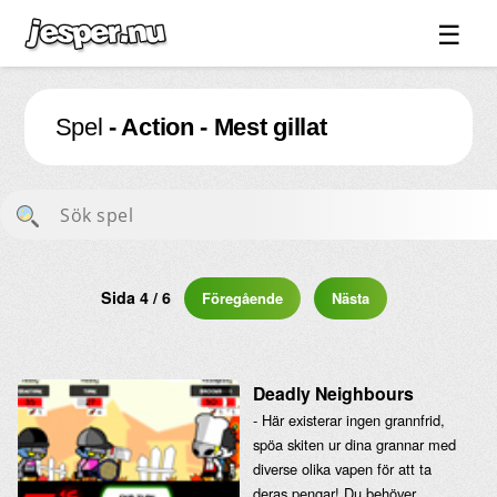
☰
Spel ↓
Spel
- Action - Mest gillat
Bilder ↓
Forum ↓
Länkar
Videos
Blandat ↓
Sida 4 / 6
Föregående
Nästa
Om sidan ↓
Deadly Neighbours
- Här existerar ingen grannfrid,
spöa skiten ur dina grannar med
diverse olika vapen för att ta
deras pengar! Du behöver