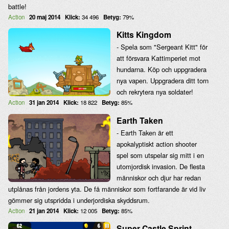
battle!
Action
20 maj 2014
Klick:
34 496
Betyg:
79%
Kitts Kingdom
- Spela som "Sergeant Kitt" för
att försvara Kattimperiet mot
hundarna. Köp och uppgradera
nya vapen. Uppgradera ditt torn
och rekrytera nya soldater!
Action
31 jan 2014
Klick:
18 822
Betyg:
85%
Earth Taken
- Earth Taken är ett
apokalyptiskt action shooter
spel som utspelar sig mitt i en
utomjordisk invasion. De flesta
människor och djur har redan
utplånas från jordens yta. De få människor som fortfarande är vid liv
gömmer sig utspridda i underjordiska skyddsrum.
Action
21 jan 2014
Klick:
12 005
Betyg:
85%
Super Castle Sprint