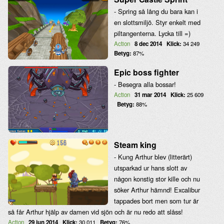
- Spring så lång du bara kan i
en slottsmiljö. Styr enkelt med
piltangenterna. Lycka till =)
Action
8 dec 2014
Klick:
34 249
Betyg:
87%
Epic boss fighter
- Besegra alla bossar!
Action
31 mar 2014
Klick:
25 609
Betyg:
88%
Steam king
- Kung Arthur blev (litterärt)
utsparkad ur hans slott av
någon konstig stor kille och nu
söker Arthur hämnd! Excalibur
tappades bort men som tur är
så får Arthur hjälp av damen vid sjön och är nu redo att slåss!
Action
29 jun 2014
Klick:
30 011
Betyg:
76%