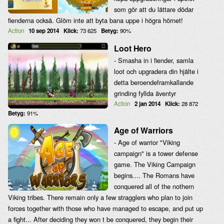
som gör att du lättare dödar
fienderna också. Glöm inte att byta bana uppe i högra hörnet!
Action
10 sep 2014
Klick:
73 625
Betyg:
90%
Loot Hero
- Smasha in i fiender, samla
loot och upgradera din hjälte i
detta beroendeframkallande
grinding fyllda äventyr
Action
2 jan 2014
Klick:
28 872
Betyg:
91%
Age of Warriors
- Age of warrior "Viking
campaign" is a tower defense
game. The Viking Campaign
begins.... The Romans have
conquered all of the nothern
Viking tribes. There remain only a few stragglers who plan to join
forces together with those who have managed to escape, and put up
a fight... After deciding they won t be conquered, they begin their