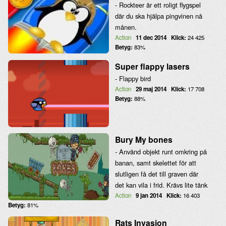
- Rockteer är ett roligt flygspel
där du ska hjälpa pingvinen nå
månen.
Action
11 dec 2014
Klick:
24 425
Betyg:
83%
Super flappy lasers
- Flappy bird
Action
29 maj 2014
Klick:
17 708
Betyg:
88%
Bury My bones
- Använd objekt runt omkring på
banan, samt skelettet för att
slutligen få det till graven där
det kan vila i frid. Krävs lite tänk
Action
9 jan 2014
Klick:
16 403
Betyg:
81%
Rats Invasion