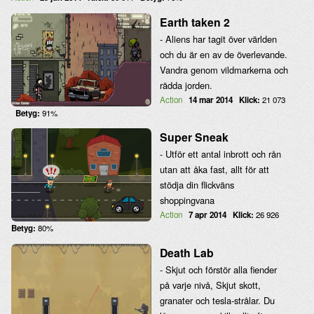
Earth taken 2
- Aliens har tagit över världen
och du är en av de överlevande.
Vandra genom vildmarkerna och
rädda jorden.
Action
14 mar 2014
Klick:
21 073
Betyg:
91%
Super Sneak
- Utför ett antal inbrott och rån
utan att åka fast, allt för att
stödja din flickväns
shoppingvana
Action
7 apr 2014
Klick:
26 926
Betyg:
80%
Death Lab
- Skjut och förstör alla fiender
på varje nivå, Skjut skott,
granater och tesla-strålar. Du