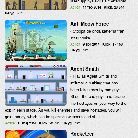
låser upp nya skills allt eftersom
Action
11 feb 2014
Klick:
28 244
Betyg:
76%
Anti Meow Force
- Stoppa de onda katterna från
att tjuvfiska
Action
9 apr 2014
Klick:
17 158
Betyg:
78%
Agent Smith
- Play as Agent Smith and
infiltrate a building that has
been taken over by bad guys.
Shoot the bad guys and rescue
the hostages on your way to the
exit in each stage. As you kill enemies and save hostages, you will
gain money, which can be spent on weapons and skills.
Action
15 maj 2014
Klick:
20 781
Betyg:
70%
Rocketeer