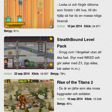
- Locka ut och förgör råttorna
som förstör i ditt hus, till din
hjälp så har du en massa roliga
föremål
Action
10 jan 2014
Klick:
24 871
Betyg:
81%
StealthBound Level
Pack
- Smyg runt i fängelset utan att
åka fast. Styr med WASD och
gör saker med Z/L (typ slåss,
bär saker m.m.).
Action
23 sep 2014
Klick:
18 007
Betyg:
78%
Rise of the Titans 2
- Du är en jätte som ska mosa
byggnader och soldater.
Action
10 sep 2014
Klick:
15 048
Betyg:
85%