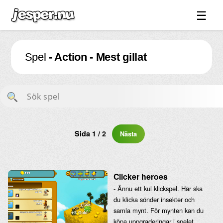
☰
Spel ↓
Spel
- Action - Mest gillat
Bilder ↓
Forum ↓
Länkar
Videos
Blandat ↓
Sida 1 / 2
Nästa
Om sidan ↓
Clicker heroes
- Ännu ett kul klickspel. Här ska
du klicka sönder insekter och
samla mynt. För mynten kan du
köpa uppgraderingar i spelet