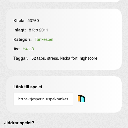
53760
Klick:
8 feb 2011
Inlagt:
Tankespel
Kategori:
H4kk3
Av:
52 taps, stress, klicka fort, highscore
Taggar:
Länk till spelet
Jiddrar spelet?