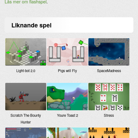
Läs mer om flashspel
.
Liknande
spel
Light-bot 2.0
Pigs will Fly
SpaceMadness
Scratch The Bounty
Youre Toast 2
Stress
Hunter