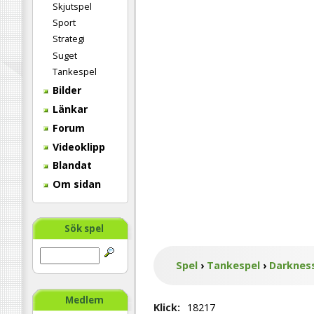
Skjutspel
Sport
Strategi
Suget
Tankespel
Bilder
Länkar
Forum
Videoklipp
Blandat
Om sidan
Sök spel
Spel
›
Tankespel
›
Darkness
Medlem
Klick:
18217