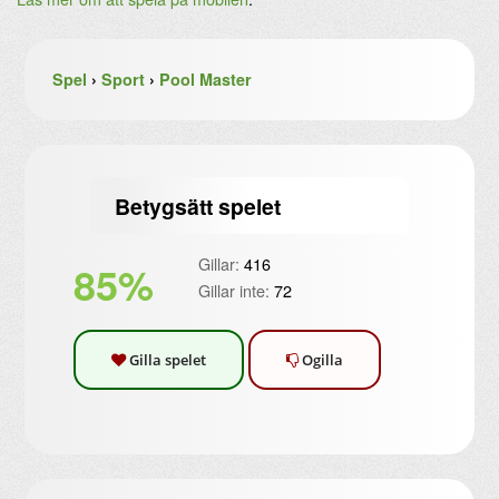
Spel
›
Sport
›
Pool Master
Betygsätt spelet
Gillar:
416
85%
Gillar inte:
72
Gilla spelet
Ogilla