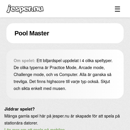
☰
Spel ↓
Pool Master
Bilder ↓
Forum ↓
Länkar
Ett biljardspel uppdelat i 4 olika speltyper.
Om spelet:
Videos
De olika typerna är Practice Mode, Arcade mode,
Challenge mode, och vs Computer. Alla är ganska så
Blandat ↓
trevliga. Det finns highscore till varje typ också. Skjut
och sikta enkelt med musen.
Om sidan ↓
Jiddrar spelet?
Många gamla spel här på jesper.nu är skapade för att spela på
stationära datorer.
Läs mer om att spela på mobilen
.