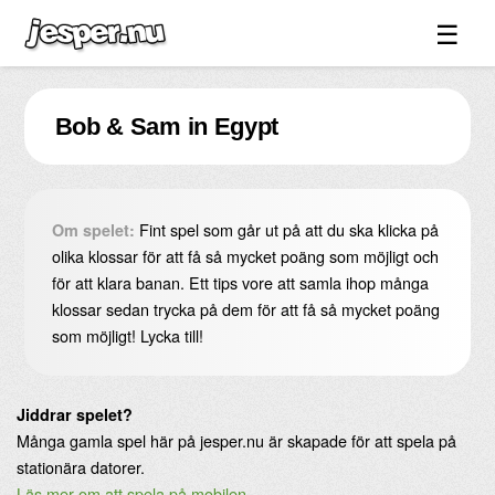
☰
Spel ↓
Bob & Sam in Egypt
Bilder ↓
Forum ↓
Länkar
Fint spel som går ut på att du ska klicka på
Om spelet:
Videos
olika klossar för att få så mycket poäng som möjligt och
för att klara banan. Ett tips vore att samla ihop många
Blandat ↓
klossar sedan trycka på dem för att få så mycket poäng
som möjligt! Lycka till!
Om sidan ↓
Jiddrar spelet?
Många gamla spel här på jesper.nu är skapade för att spela på
stationära datorer.
Läs mer om att spela på mobilen
.