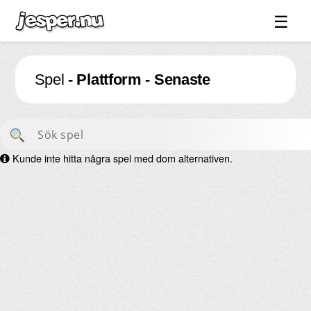
☰
Spel ↓
Spel
- Plattform - Senaste
Bilder ↓
Forum ↓
Länkar
Kunde inte hitta några spel med dom alternativen.
Videos
Blandat ↓
Om sidan ↓