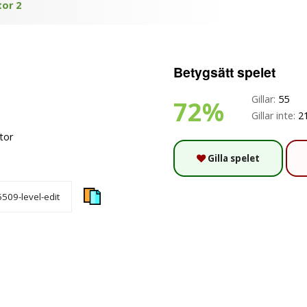
tor 2
Betygsätt spelet
Gillar:
55
72%
Gillar inte:
2
itor
Gilla spelet