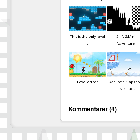
This is the only level
Shift 2:Mini
3
Adventure
Level editor
Accurate Slapsho
Level Pack
Kommentarer (4)