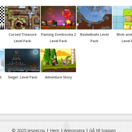
Cursed Treasure
Flaming Zombooka 2
Basketballs Level
Blob and
Level Pack
Level Pack
Pack
Level 
t:
Sieger: Level Pack
Adventure Story
© 2025 Jesper.nu
|
Hem
|
Annonsera
|
Gå till toppen