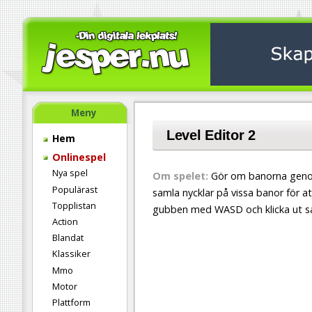
Meny
Level Editor 2
Hem
Onlinespel
Nya spel
Om spelet:
Gör om banorna genom
Populärast
samla nycklar på vissa banor för at
Topplistan
gubben med WASD och klicka ut sa
Action
Blandat
Klassiker
Mmo
Motor
Plattform