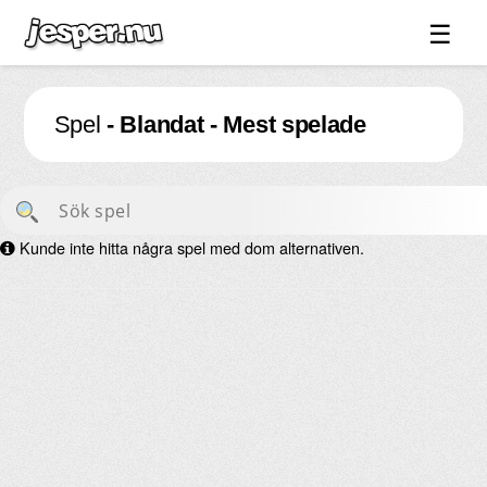
☰
Spel ↓
Spel
- Blandat - Mest spelade
Bilder ↓
Forum ↓
Länkar
Kunde inte hitta några spel med dom alternativen.
Videos
Blandat ↓
Om sidan ↓