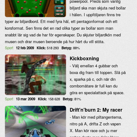
powerpool. Precis som vanlig
biljard ska man skjuta ned bollar
i hålen. I uppföljaren finns tre
typer av biljardbord. Ett med fyra hål, ett pentagonformat och ett
korsformat. Sen finns det en rad olika typer av bollar som man
snabbt lär sig vad de har för egenskaper. Du skjuter biljardkön med
musen och drar musen beroende på hur hårt du vill stöta.
Sport
12 feb 2009
Klick:
518 293
Betyg:
88%
Kickboxning
- Välj emellan 4 gubbar och
boxa dig fram till toppen. Slå på
x, sparka på c, och när din
combomätare är full kan du
göra en specialattack på space.
Sport
13 mar 2009
Klick:
158 628
Betyg:
81%
Drift'n'burn 2: My racer
- Man kör med piltangenterna,
nitro på A, drifta Z och vapen
X. Man kör race och ju mer