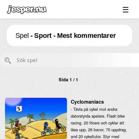
☰
Spel ↓
Spel
- Sport - Mest kommentarer
Bilder ↓
Forum ↓
Länkar
Videos
Sida 1 / 1
Blandat ↓
Om sidan ↓
Cyclomaniacs
- Tävla på cykel mot andra
datorstyrda spelare. Flash bike
racing. 20 förare och cyklar att
låsa upp, 26 banor, 70 uppdrag,
and 20 cykeltutor. Styr med