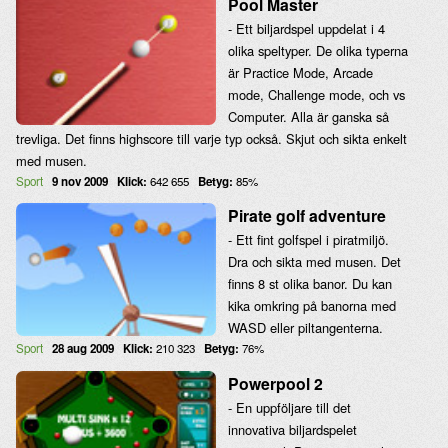
Pool Master
- Ett biljardspel uppdelat i 4
olika speltyper. De olika typerna
är Practice Mode, Arcade
mode, Challenge mode, och vs
Computer. Alla är ganska så
trevliga. Det finns highscore till varje typ också. Skjut och sikta enkelt
med musen.
Sport
9 nov 2009
Klick:
642 655
Betyg:
85%
Pirate golf adventure
- Ett fint golfspel i piratmiljö.
Dra och sikta med musen. Det
finns 8 st olika banor. Du kan
kika omkring på banorna med
WASD eller piltangenterna.
Sport
28 aug 2009
Klick:
210 323
Betyg:
76%
Powerpool 2
- En uppföljare till det
innovativa biljardspelet