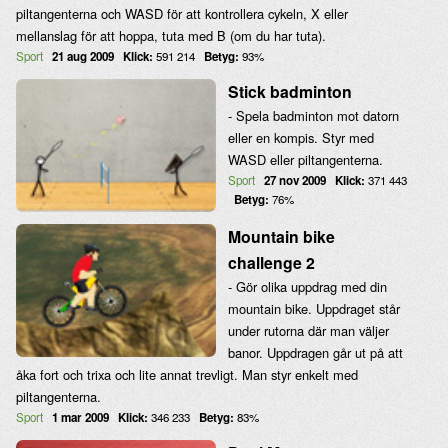
piltangenterna och WASD för att kontrollera cykeln, X eller
mellanslag för att hoppa, tuta med B (om du har tuta).
Sport
21 aug 2009
Klick:
591 214
Betyg:
93%
Stick badminton
- Spela badminton mot datorn
eller en kompis. Styr med
WASD eller piltangenterna.
Sport
27 nov 2009
Klick:
371 443
Betyg:
76%
Mountain bike
challenge 2
- Gör olika uppdrag med din
mountain bike. Uppdraget står
under rutorna där man väljer
banor. Uppdragen går ut på att
åka fort och trixa och lite annat trevligt. Man styr enkelt med
piltangenterna.
Sport
1 mar 2009
Klick:
346 233
Betyg:
83%