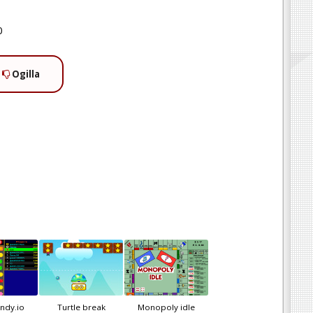
0
Ogilla
ndy.io
Turtle break
Monopoly idle