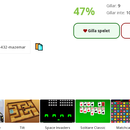
Gillar:
9
47%
Gillar inte:
1
Gilla spelet
e
Tilt
Space Invaders
Solitare Classic
Matchca