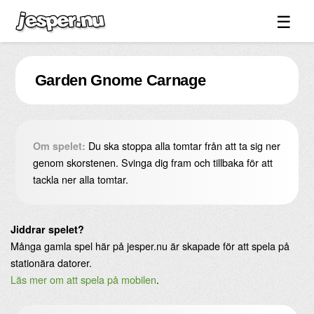
☰
Spel ↓
Garden Gnome Carnage
Bilder ↓
Forum ↓
Länkar
Du ska stoppa alla tomtar från att ta sig ner
Om spelet:
Videos
genom skorstenen. Svinga dig fram och tillbaka för att
tackla ner alla tomtar.
Blandat ↓
Om sidan ↓
Jiddrar spelet?
Många gamla spel här på jesper.nu är skapade för att spela på
stationära datorer.
Läs mer om att spela på mobilen
.