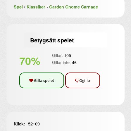
Spel
›
Klassiker
›
Garden Gnome Carnage
Betygsätt spelet
Gillar:
105
70%
Gillar inte:
46
Gilla spelet
Ogilla
52109
Klick: