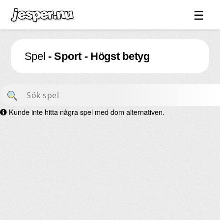
☰
Spel ↓
Spel
- Sport - Högst betyg
Bilder ↓
Forum ↓
Länkar
Kunde inte hitta några spel med dom alternativen.
Videos
Blandat ↓
Om sidan ↓