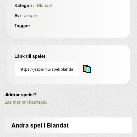
Blandat
Kategori:
Jesper
Av:
Taggar:
Länk till spelet
Jiddrar spelet?
Läs mer om flashspel
.
Andra
spel
i Blandat