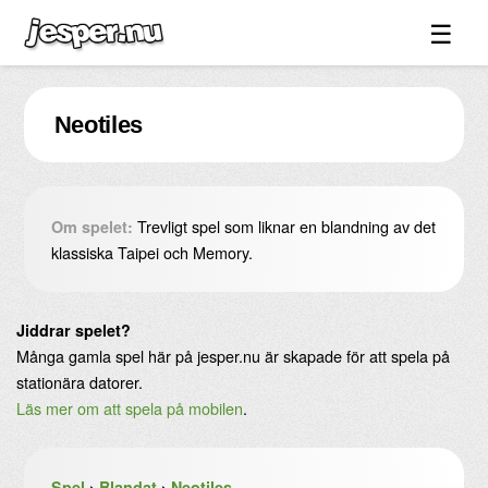
☰
Spel ↓
Neotiles
Bilder ↓
Forum ↓
Länkar
Trevligt spel som liknar en blandning av det
Om spelet:
Videos
klassiska Taipei och Memory.
Blandat ↓
Jiddrar spelet?
Om sidan ↓
Många gamla spel här på jesper.nu är skapade för att spela på
stationära datorer.
Läs mer om att spela på mobilen
.
Spel
›
Blandat
›
Neotiles