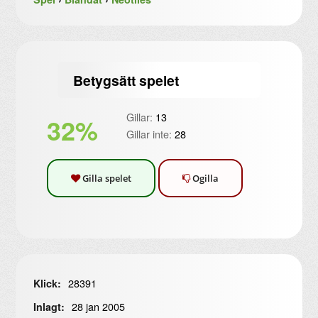
Betygsätt spelet
Gillar:
13
32%
Gillar inte:
28
Gilla spelet
Ogilla
28391
Klick:
28 jan 2005
Inlagt: