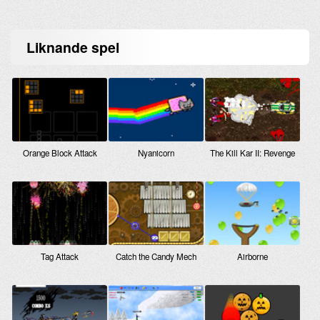
Liknande
spel
Orange Block Attack
Nyanicorn
The Kill Kar II: Revenge
Tag Attack
Catch the Candy Mech
Airborne