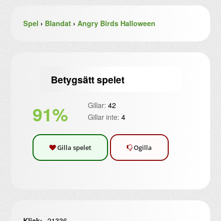
Spel
›
Blandat
›
Angry Birds Halloween
Betygsätt spelet
Gillar:
42
91%
Gillar inte:
4
Gilla spelet
Ogilla
21336
Klick: