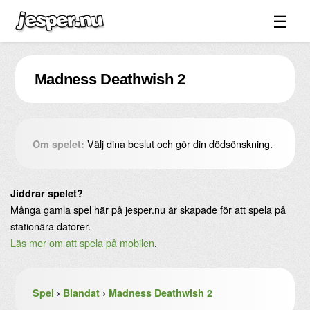
☰
Spel ↓
Madness Deathwish 2
Bilder ↓
Forum ↓
Länkar
Välj dina beslut och gör din dödsönskning.
Om spelet:
Videos
Blandat ↓
Jiddrar spelet?
Många gamla spel här på jesper.nu är skapade för att spela på
Om sidan ↓
stationära datorer.
Läs mer om att spela på mobilen
.
Spel
›
Blandat
›
Madness Deathwish 2