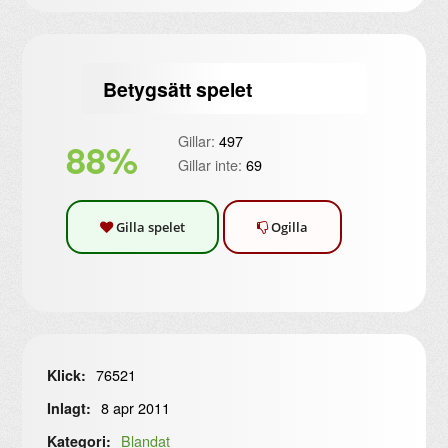
Betygsätt spelet
Gillar:
497
88%
Gillar inte:
69
Gilla spelet
Ogilla
76521
Klick:
8 apr 2011
Inlagt:
Blandat
Kategori: