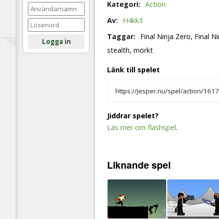
Kategori:
Action
Av:
H4kk3
Taggar:
Final Ninja Zero, Final Ni
Logga in
stealth, mörkt
Länk till spelet
Jiddrar spelet?
Läs mer om flashspel
.
Liknande
spel