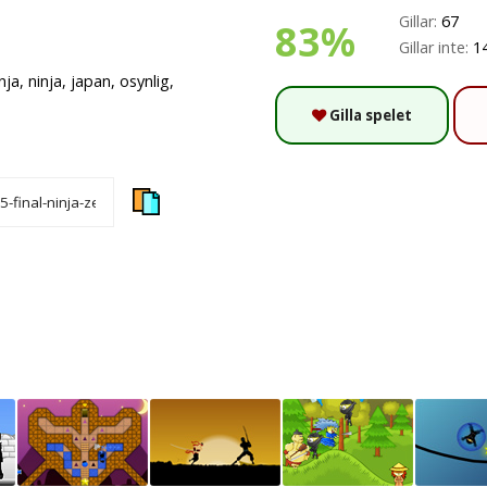
Gillar:
67
83%
Gillar inte:
1
nja, ninja, japan, osynlig,
Gilla spelet