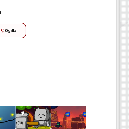
4
Ogilla